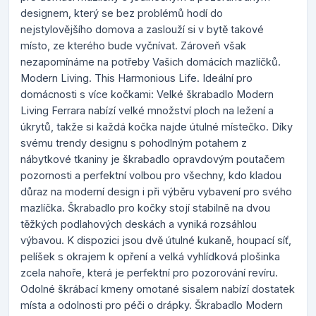
designem, který se bez problémů hodí do
nejstylovějšího domova a zaslouží si v bytě takové
místo, ze kterého bude vyčnívat. Zároveň však
nezapomínáme na potřeby Vašich domácích mazlíčků.
Modern Living. This Harmonious Life. Ideální pro
domácnosti s více kočkami: Velké škrabadlo Modern
Living Ferrara nabízí velké množství ploch na ležení a
úkrytů, takže si každá kočka najde útulné místečko. Díky
svému trendy designu s pohodlným potahem z
nábytkové tkaniny je škrabadlo opravdovým poutačem
pozornosti a perfektní volbou pro všechny, kdo kladou
důraz na moderní design i při výběru vybavení pro svého
mazlíčka. Škrabadlo pro kočky stojí stabilně na dvou
těžkých podlahových deskách a vyniká rozsáhlou
výbavou. K dispozici jsou dvě útulné kukaně, houpací síť,
pelíšek s okrajem k opření a velká vyhlídková plošinka
zcela nahoře, která je perfektní pro pozorování revíru.
Odolné škrábací kmeny omotané sisalem nabízí dostatek
místa a odolnosti pro péči o drápky. Škrabadlo Modern