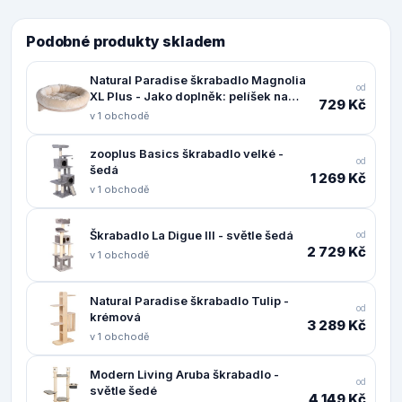
Podobné produkty skladem
Natural Paradise škrabadlo Magnolia
od
XL Plus - Jako doplněk: pelíšek na
729 Kč
stěnu Dahlia, krémový
v 1 obchodě
zooplus Basics škrabadlo velké -
od
šedá
1 269 Kč
v 1 obchodě
Škrabadlo La Digue III - světle šedá
od
2 729 Kč
v 1 obchodě
Natural Paradise škrabadlo Tulip -
od
krémová
3 289 Kč
v 1 obchodě
Modern Living Aruba škrabadlo -
od
světle šedé
4 149 Kč