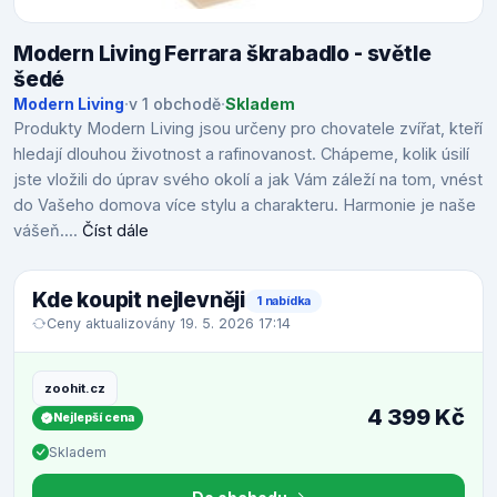
Modern Living Ferrara škrabadlo - světle
šedé
Modern Living
·
v 1 obchodě
·
Skladem
Produkty Modern Living jsou určeny pro chovatele zvířat, kteří
hledají dlouhou životnost a rafinovanost. Chápeme, kolik úsilí
jste vložili do úprav svého okolí a jak Vám záleží na tom, vnést
do Vašeho domova více stylu a charakteru. Harmonie je naše
vášeň....
Číst dále
Kde koupit nejlevněji
1 nabídka
Ceny aktualizovány 19. 5. 2026 17:14
zoohit.cz
4 399 Kč
Nejlepší cena
Skladem