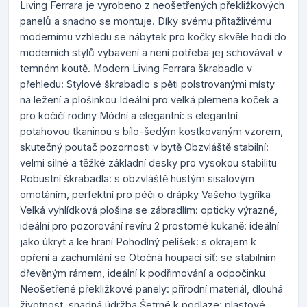
Living Ferrara je vyrobeno z neošetřených překližkových
panelů a snadno se montuje. Díky svému přitažlivému
modernímu vzhledu se nábytek pro kočky skvěle hodí do
moderních stylů vybavení a není potřeba jej schovávat v
temném koutě. Modern Living Ferrara škrabadlo v
přehledu: Stylové škrabadlo s pěti polstrovanými místy
na ležení a plošinkou Ideální pro velká plemena koček a
pro kočičí rodiny Módní a elegantní: s elegantní
potahovou tkaninou s bílo-šedým kostkovaným vzorem,
skutečný poutač pozornosti v bytě Obzvláště stabilní:
velmi silné a těžké základní desky pro vysokou stabilitu
Robustní škrabadla: s obzvláště hustým sisalovým
omotáním, perfektní pro péči o drápky Vašeho tygříka
Velká vyhlídková plošina se zábradlím: opticky výrazné,
ideální pro pozorování revíru 2 prostorné kukaně: ideální
jako úkryt a ke hraní Pohodlný pelíšek: s okrajem k
opření a zachumlání se Otočná houpací síť: se stabilním
dřevěným rámem, ideální k podřimování a odpočinku
Neošetřené překližkové panely: přírodní materiál, dlouhá
životnost, snadná údržba Šetrné k podlaze: plastové