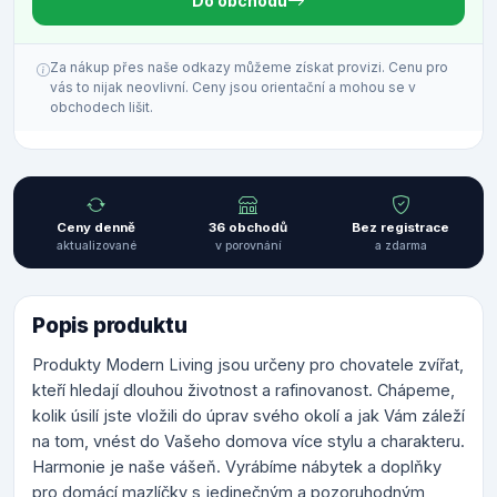
Do obchodu
Za nákup přes naše odkazy můžeme získat provizi. Cenu pro
vás to nijak neovlivní. Ceny jsou orientační a mohou se v
obchodech lišit.
Ceny denně
36 obchodů
Bez registrace
aktualizované
v porovnání
a zdarma
Popis produktu
Produkty Modern Living jsou určeny pro chovatele zvířat,
kteří hledají dlouhou životnost a rafinovanost. Chápeme,
kolik úsilí jste vložili do úprav svého okolí a jak Vám záleží
na tom, vnést do Vašeho domova více stylu a charakteru.
Harmonie je naše vášeň. Vyrábíme nábytek a doplňky
pro domácí mazlíčky s jedinečným a pozoruhodným