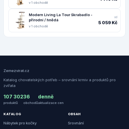
v 1 obchodě
Modern Living La Tour škrabadlo -
od
přírodní / hnědá
5 059 Kč
v 1 obchodě
Zemezvirat.cz
Katalog chovatelských potřeb – srovnání krmiv a produktů pro
zvířata
107 302
36
denně
produktů
obchodů
aktualizace cen
KATALOG
OBSAH
Nábytek pro kočky
Srovnání