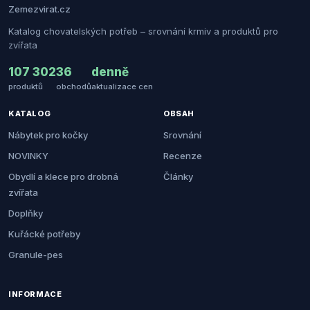
Zemezvirat.cz
Katalog chovatelských potřeb – srovnání krmiv a produktů pro
zvířata
107 302
36
denně
produktů
obchodů
aktualizace cen
KATALOG
OBSAH
Nábytek pro kočky
Srovnání
NOVINKY
Recenze
Obydlí a klece pro drobná
Články
zvířata
Doplňky
Kuřácké potřeby
Granule-pes
INFORMACE