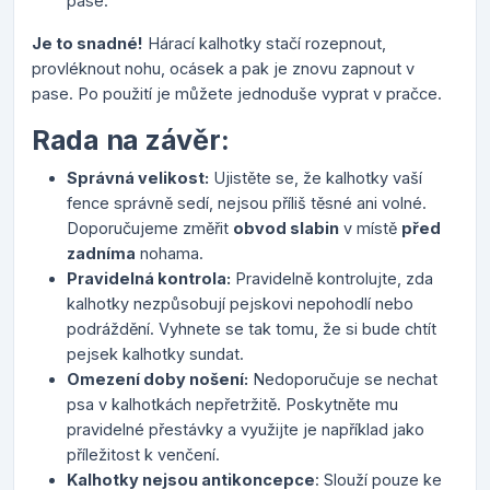
pase.
Je to snadné!
Hárací kalhotky stačí rozepnout,
provléknout nohu, ocásek a pak je znovu zapnout v
pase. Po použití je můžete jednoduše vyprat v pračce.
Rada na závěr:
Správná velikost:
Ujistěte se, že kalhotky vaší
fence správně sedí, nejsou příliš těsné ani volné.
Doporučujeme změřit
obvod slabin
v místě
před
zadníma
nohama.
Pravidelná kontrola:
Pravidelně kontrolujte, zda
kalhotky nezpůsobují pejskovi nepohodlí nebo
podráždění. Vyhnete se tak tomu, že si bude chtít
pejsek kalhotky sundat.
Omezení doby nošení:
Nedoporučuje se nechat
psa v kalhotkách nepřetržitě. Poskytněte mu
pravidelné přestávky a využijte je například jako
příležitost k venčení.
Kalhotky nejsou antikoncepce
: Slouží pouze ke