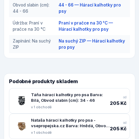
Obvod slabin (cm):
44 - 66 — Hárací kalhotky pro
44 - 66
psy
Údržba: Praní v
Praní v pračce na 30 °C —
pračce na 30 °C
Hárací kalhotky pro psy
Zapínání: Na suchý
Na suchý ZIP — Hárací kalhotky
ZIP
pro psy
Podobné produkty skladem
Táňa hárací kalhotky pro psa Barva:
od
Bílá, Obvod slabin (cm): 34 - 46
205 Kč
v 1 obchodě
Nataša hárací kalhotky pro psa -
od
vsepropejska.cz Barva: Hnědá, Obvod
205 Kč
slabin (cm): 22 - 44
v 1 obchodě