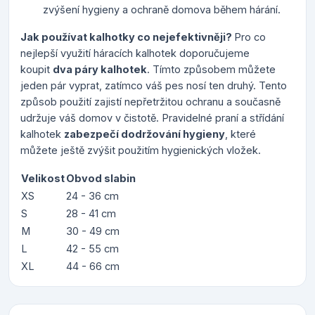
zvýšení hygieny a ochraně domova během hárání.
Jak používat kalhotky co nejefektivněji?
Pro co
nejlepší využití háracích kalhotek doporučujeme
koupit
dva páry kalhotek
. Tímto způsobem můžete
jeden pár vyprat, zatímco váš pes nosí ten druhý. Tento
způsob použití zajistí nepřetržitou ochranu a současně
udržuje váš domov v čistotě. Pravidelné praní a střídání
kalhotek
zabezpečí dodržování hygieny
, které
můžete ještě zvýšit použitím hygienických vložek.
Velikost
Obvod slabin
XS
24 - 36 cm
S
28 - 41 cm
M
30 - 49 cm
L
42 - 55 cm
XL
44 - 66 cm