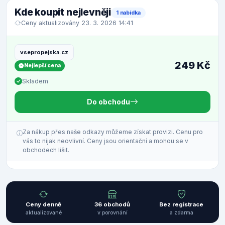
Kde koupit nejlevněji
1 nabídka
Ceny aktualizovány 23. 3. 2026 14:41
vsepropejska.cz
249 Kč
Nejlepší cena
Skladem
Do obchodu
Za nákup přes naše odkazy můžeme získat provizi. Cenu pro
vás to nijak neovlivní. Ceny jsou orientační a mohou se v
obchodech lišit.
Ceny denně
36 obchodů
Bez registrace
aktualizované
v porovnání
a zdarma