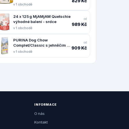
829 Kč
v 1 obchodě
24 x 125 g MjAMjAM Quetschie
od
výhodné balení - srdce
989 Kč
v 1 obchodě
PURINA Dog Chow
od
Complet/Classic s jehněčím -
909 Kč
14 kg
v 1 obchodě
INFORMACE
O nás
Kontakt