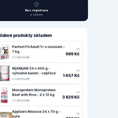
Bez registrace
a zdarma
dobné produkty skladem
Perfect Fit Adult 1+ s lososem -
od
7 kg
989 Kč
v 1 obchodě
MjAMjAM 24 x 400 g -
od
výhodné balení - vepřové
1 457 Kč
v 1 obchodě
Monoprotein Monoprotein
od
Beef with Rice - 2 x 12 kg
3 829 Kč
v 1 obchodě
Applaws Mousse 24 x 70 g -
od
kuře