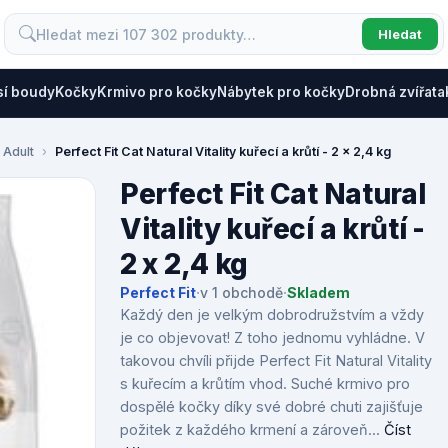
Hledat
sí boudy
Kočky
Krmivo pro kočky
Nábytek pro kočky
Drobná zvířata
Adult
Perfect Fit Cat Natural Vitality kuřecí a krůtí - 2 x 2,4 kg
Perfect Fit Cat Natural
Vitality kuřecí a krůtí -
2 x 2,4 kg
Perfect Fit
·
v 1 obchodě
·
Skladem
Každý den je velkým dobrodružstvím a vždy
je co objevovat! Z toho jednomu vyhládne. V
takovou chvíli přijde Perfect Fit Natural Vitality
s kuřecím a krůtím vhod. Suché krmivo pro
dospělé kočky díky své dobré chuti zajišťuje
požitek z každého krmení a zároveň...
Číst