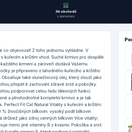
36 obchodů
v porovnání
Po
e co objevovat! Z toho jednomu vyhládne. V
ity s kuřecím a krůtím vhod. Suché krmivo pro dospělé
k z každého krmení a zároveň dodává Vašemu
kočky je připraveno z lahodného kuřecího a krůtího
Obsahuje také slunečnicový olej, který slouží jako
hou přispět k zachování zdravé srsti a pokožky.
mohou podporovat celou řadu tělesných funkcí.
ážené a plnohodnotné kompletní krmivo a je tak
erfect Fit Cat Natural Vitality s kuřecím a krůtím:
 živočišných bílkovin: vysoký podíl bílkovin
drůbež jako zdroj cenných bílkovin Více vitality:
sahuje mimo jiné vitamíny B z kvasnic Pokožka a srst:
ch kyselin omega 6, které podporují normální