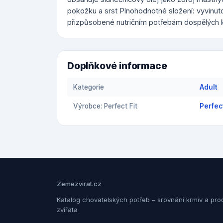
pokožku a srst Plnohodnotné složení: vyvinuto 
přizpůsobené nutričním potřebám dospělých 
Doplňkové informace
Kategorie
Adult
Výrobce: Perfect Fit
Perfect
Zemezvirat.cz
Katalog chovatelských potřeb – srovnání krmiv a pro
zvířata