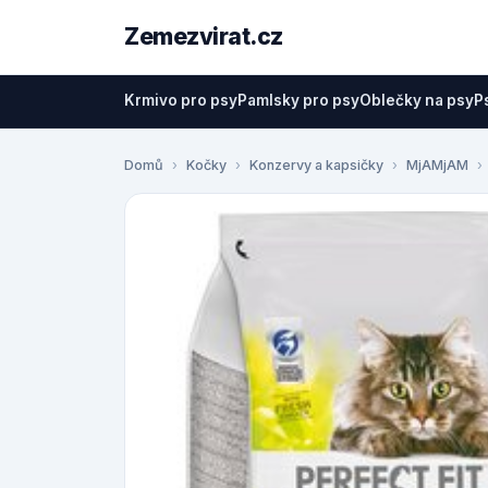
Zemezvirat.cz
Krmivo pro psy
Pamlsky pro psy
Oblečky na psy
P
Domů
Kočky
Konzervy a kapsičky
MjAMjAM