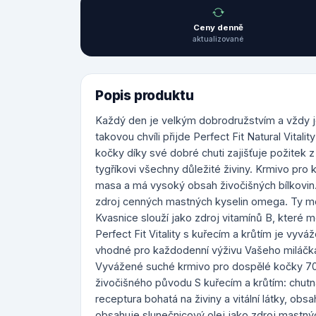
Ceny denně
aktualizované
Popis produktu
Každý den je velkým dobrodružstvím a vždy j
takovou chvíli přijde Perfect Fit Natural Vital
kočky díky své dobré chuti zajišťuje požite
tygříkovi všechny důležité živiny. Krmivo pro 
masa a má vysoký obsah živočišných bílkovin. 
zdroj cenných mastných kyselin omega. Ty mo
Kvasnice slouží jako zdroj vitamínů B, které 
Perfect Fit Vitality s kuřecím a krůtím je vyv
vhodné pro každodenní výživu Vašeho miláčka. P
Vyvážené suché krmivo pro dospělé kočky 70 %
živočišného původu S kuřecím a krůtím: chutná 
receptura bohatá na živiny a vitální látky, ob
obsahuje slunečnicový olej jako zdroj mastný