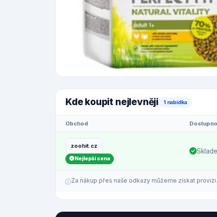
Kde koupit nejlevněji
1 nabídka
Obchod
Dostupno
zoohit.cz
Sklad
Nejlepší cena
Za nákup přes naše odkazy můžeme získat provizi. C