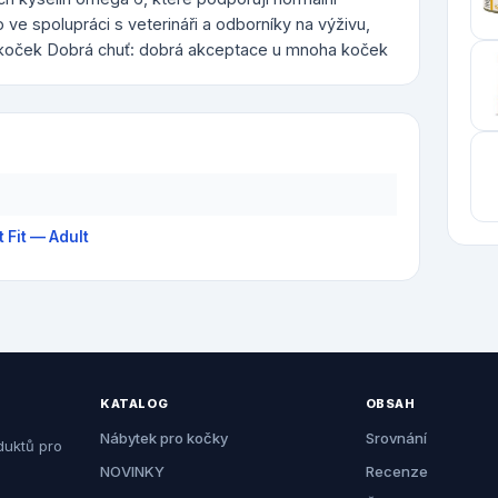
ve spolupráci s veterináři a odborníky na výživu,
koček Dobrá chuť: dobrá akceptace u mnoha koček
 Fit — Adult
KATALOG
OBSAH
Nábytek pro kočky
Srovnání
duktů pro
NOVINKY
Recenze