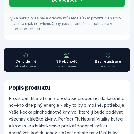
Do obchodu
Za nákup přes naše odkazy můžeme získat provizi. Cenu pro
vás to nijak neovlivní. Ceny jsou orientační a mohou se v
obchodech lišit.
Ceny denně
36 obchodů
Bez registrace
aktualizované
v porovnání
a zdarma
Popis produktu
Prožít den fit a vitální, a přesto se probouzet do každého
nového dne plný energie - aby to bylo možné, potřebuje
Vaše kočka plnohodnotné krmivo, které jí bude dodávat
všechny důležité živiny. Perfect Fit Natural Vitality kuřecí
a krocan je ideální krmivo pro každodenní výživu
dospělých koček, jehož složení bohaté na vitální látky