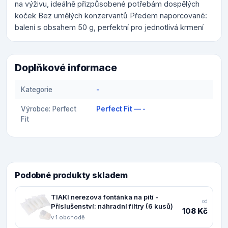
na výživu, ideálně přizpůsobené potřebám dospělých
koček Bez umělých konzervantů Předem naporcované:
balení s obsahem 50 g, perfektní pro jednotlivá krmení
Doplňkové informace
Kategorie
-
Výrobce: Perfect
Perfect Fit — -
Fit
Podobné produkty skladem
TIAKI nerezová fontánka na pití -
od
Příslušenství: náhradní filtry (6 kusů)
108 Kč
v 1 obchodě