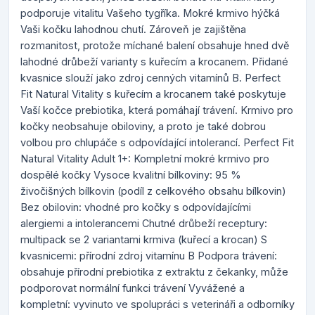
podporuje vitalitu Vašeho tygříka. Mokré krmivo hýčká
Vaši kočku lahodnou chutí. Zároveň je zajištěna
rozmanitost, protože míchané balení obsahuje hned dvě
lahodné drůbeží varianty s kuřecím a krocanem. Přidané
kvasnice slouží jako zdroj cenných vitamínů B. Perfect
Fit Natural Vitality s kuřecím a krocanem také poskytuje
Vaší kočce prebiotika, která pomáhají trávení. Krmivo pro
kočky neobsahuje obiloviny, a proto je také dobrou
volbou pro chlupáče s odpovídající intolerancí. Perfect Fit
Natural Vitality Adult 1+: Kompletní mokré krmivo pro
dospělé kočky Vysoce kvalitní bílkoviny: 95 %
živočišných bílkovin (podíl z celkového obsahu bílkovin)
Bez obilovin: vhodné pro kočky s odpovídajícími
alergiemi a intolerancemi Chutné drůbeží receptury:
multipack se 2 variantami krmiva (kuřecí a krocan) S
kvasnicemi: přírodní zdroj vitamínu B Podpora trávení:
obsahuje přírodní prebiotika z extraktu z čekanky, může
podporovat normální funkci trávení Vyvážené a
kompletní: vyvinuto ve spolupráci s veterináři a odborníky