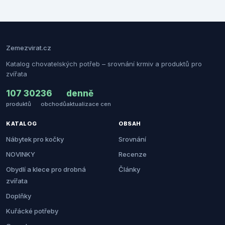
Zemezvirat.cz
Katalog chovatelských potřeb – srovnání krmiv a produktů pro
zvířata
107 302
36
denně
produktů
obchodů
aktualizace cen
KATALOG
OBSAH
Nábytek pro kočky
Srovnání
NOVINKY
Recenze
Obydlí a klece pro drobná
Články
zvířata
Doplňky
Kuřácké potřeby