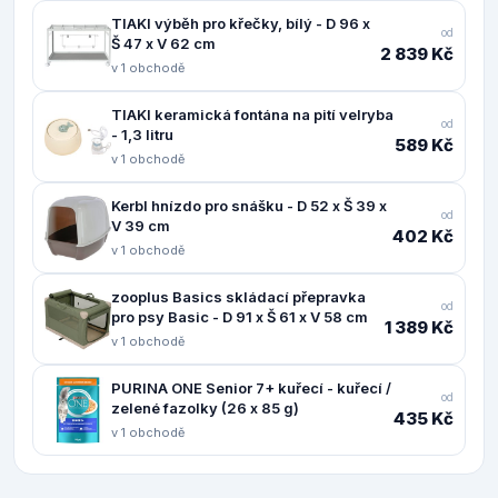
TIAKI výběh pro křečky, bílý - D 96 x
od
Š 47 x V 62 cm
2 839 Kč
v 1 obchodě
TIAKI keramická fontána na pití velryba
od
- 1,3 litru
589 Kč
v 1 obchodě
Kerbl hnízdo pro snášku - D 52 x Š 39 x
od
V 39 cm
402 Kč
v 1 obchodě
zooplus Basics skládací přepravka
od
pro psy Basic - D 91 x Š 61 x V 58 cm
1 389 Kč
v 1 obchodě
PURINA ONE Senior 7+ kuřecí - kuřecí /
od
zelené fazolky (26 x 85 g)
435 Kč
v 1 obchodě