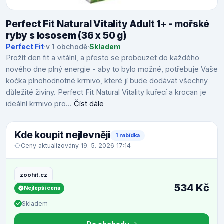
Perfect Fit Natural Vitality Adult 1+ - mořské
ryby s lososem (36 x 50 g)
Perfect Fit
·
v 1 obchodě
·
Skladem
Prožít den fit a vitální, a přesto se probouzet do každého
nového dne plný energie - aby to bylo možné, potřebuje Vaše
kočka plnohodnotné krmivo, které jí bude dodávat všechny
důležité živiny. Perfect Fit Natural Vitality kuřecí a krocan je
ideální krmivo pro...
Číst dále
Kde koupit nejlevněji
1 nabídka
Ceny aktualizovány 19. 5. 2026 17:14
zoohit.cz
534 Kč
Nejlepší cena
Skladem