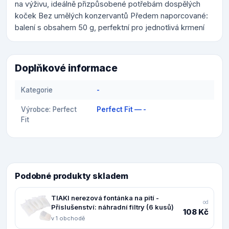
na výživu, ideálně přizpůsobené potřebám dospělých
koček Bez umělých konzervantů Předem naporcované:
balení s obsahem 50 g, perfektní pro jednotlivá krmení
Doplňkové informace
Kategorie
-
Výrobce: Perfect
Perfect Fit — -
Fit
Podobné produkty skladem
TIAKI nerezová fontánka na pití -
od
Příslušenství: náhradní filtry (6 kusů)
108 Kč
v 1 obchodě