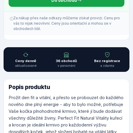
Do obchodu
Za nákup přes naše odkazy můžeme získat provizi. Cenu pro
vás to nijak neovlivní. Ceny jsou orientační a mohou se v
obchodech lišit.
Ceny denně
36 obchodů
Bez registrace
aktualizované
v porovnání
a zdarma
Popis produktu
Prožít den fit a vitální, a přesto se probouzet do každého
nového dne plný energie - aby to bylo možné, potřebuje
Vaše kočka plnohodnotné krmivo, které jí bude dodávat
všechny důležité živiny. Perfect Fit Natural Vitality kuřecí
a krocan je ideální krmivo pro každodenní výživu
dospělých koček, jehož složení bohaté na vitální látky