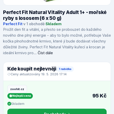
Perfect Fit Natural Vitality Adult 1+ - mořské
ryby s lososem (6 x 50 g)
Perfect Fit
·
v 1 obchodě
·
Skladem
Prožít den fit a vitální, a přesto se probouzet do každého
nového dne plný energie - aby to bylo možné, potřebuje Vaše
kočka plnohodnotné krmivo, které jí bude dodávat všechny
důležité živiny. Perfect Fit Natural Vitality kuřecí a krocan je
ideální krmivo pro...
Číst dále
Kde koupit nejlevněji
1 nabídka
Ceny aktualizovány 19. 5. 2026 17:14
zoohit.cz
95 Kč
Nejlepší cena
Skladem