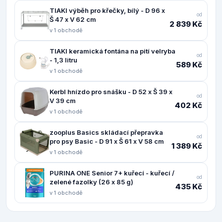
TIAKI výběh pro křečky, bílý - D 96 x
od
Š 47 x V 62 cm
2 839 Kč
v 1 obchodě
TIAKI keramická fontána na pití velryba
od
- 1,3 litru
589 Kč
v 1 obchodě
Kerbl hnízdo pro snášku - D 52 x Š 39 x
od
V 39 cm
402 Kč
v 1 obchodě
zooplus Basics skládací přepravka
od
pro psy Basic - D 91 x Š 61 x V 58 cm
1 389 Kč
v 1 obchodě
PURINA ONE Senior 7+ kuřecí - kuřecí /
od
zelené fazolky (26 x 85 g)
435 Kč
v 1 obchodě