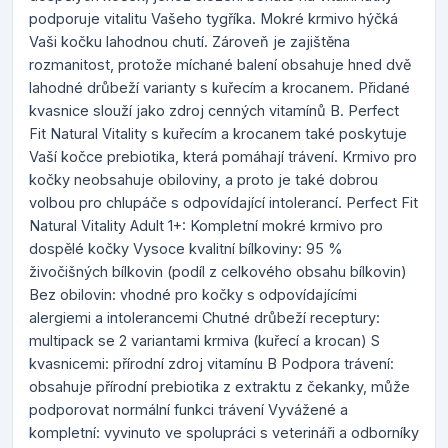
podporuje vitalitu Vašeho tygříka. Mokré krmivo hýčká
Vaši kočku lahodnou chutí. Zároveň je zajištěna
rozmanitost, protože míchané balení obsahuje hned dvě
lahodné drůbeží varianty s kuřecím a krocanem. Přidané
kvasnice slouží jako zdroj cenných vitamínů B. Perfect
Fit Natural Vitality s kuřecím a krocanem také poskytuje
Vaší kočce prebiotika, která pomáhají trávení. Krmivo pro
kočky neobsahuje obiloviny, a proto je také dobrou
volbou pro chlupáče s odpovídající intolerancí. Perfect Fit
Natural Vitality Adult 1+: Kompletní mokré krmivo pro
dospělé kočky Vysoce kvalitní bílkoviny: 95 %
živočišných bílkovin (podíl z celkového obsahu bílkovin)
Bez obilovin: vhodné pro kočky s odpovídajícími
alergiemi a intolerancemi Chutné drůbeží receptury:
multipack se 2 variantami krmiva (kuřecí a krocan) S
kvasnicemi: přírodní zdroj vitamínu B Podpora trávení:
obsahuje přírodní prebiotika z extraktu z čekanky, může
podporovat normální funkci trávení Vyvážené a
kompletní: vyvinuto ve spolupráci s veterináři a odborníky