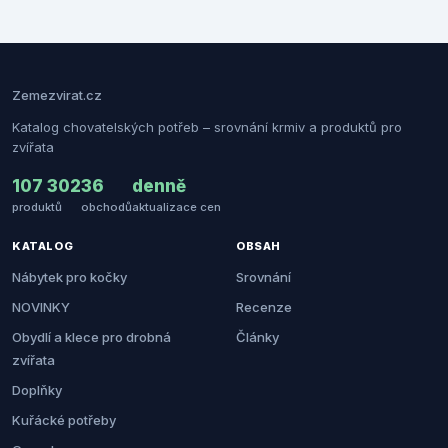
Zemezvirat.cz
Katalog chovatelských potřeb – srovnání krmiv a produktů pro
zvířata
107 302
36
denně
produktů
obchodů
aktualizace cen
KATALOG
OBSAH
Nábytek pro kočky
Srovnání
NOVINKY
Recenze
Obydlí a klece pro drobná
Články
zvířata
Doplňky
Kuřácké potřeby