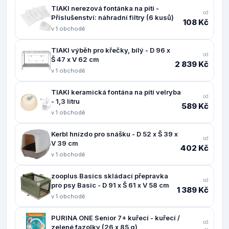
TIAKI nerezová fontánka na pití -
od
Příslušenství: náhradní filtry (6 kusů)
108 Kč
v 1 obchodě
TIAKI výběh pro křečky, bílý - D 96 x
od
Š 47 x V 62 cm
2 839 Kč
v 1 obchodě
TIAKI keramická fontána na pití velryba
od
- 1,3 litru
589 Kč
v 1 obchodě
Kerbl hnízdo pro snášku - D 52 x Š 39 x
od
V 39 cm
402 Kč
v 1 obchodě
zooplus Basics skládací přepravka
od
pro psy Basic - D 91 x Š 61 x V 58 cm
1 389 Kč
v 1 obchodě
PURINA ONE Senior 7+ kuřecí - kuřecí /
od
zelené fazolky (26 x 85 g)