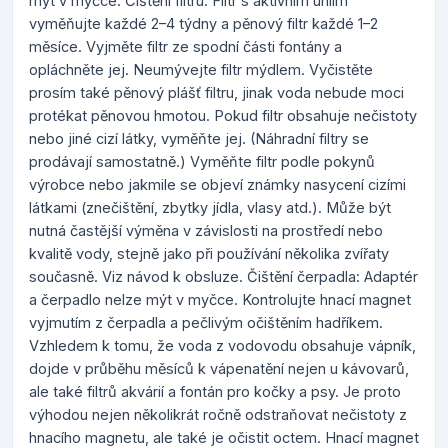
mýt v myčce. Čištění filtru: Filtr s aktivním uhlím
vyměňujte každé 2–4 týdny a pěnový filtr každé 1–2
měsíce. Vyjměte filtr ze spodní části fontány a
opláchněte jej. Neumývejte filtr mýdlem. Vyčistěte
prosím také pěnový plášť filtru, jinak voda nebude moci
protékat pěnovou hmotou. Pokud filtr obsahuje nečistoty
nebo jiné cizí látky, vyměňte jej. (Náhradní filtry se
prodávají samostatně.) Vyměňte filtr podle pokynů
výrobce nebo jakmile se objeví známky nasycení cizími
látkami (znečištění, zbytky jídla, vlasy atd.). Může být
nutná častější výměna v závislosti na prostředí nebo
kvalitě vody, stejně jako při používání několika zvířaty
současně. Viz návod k obsluze. Čištění čerpadla: Adaptér
a čerpadlo nelze mýt v myčce. Kontrolujte hnací magnet
vyjmutím z čerpadla a pečlivým očištěním hadříkem.
Vzhledem k tomu, že voda z vodovodu obsahuje vápník,
dojde v průběhu měsíců k vápenatění nejen u kávovarů,
ale také filtrů akvárií a fontán pro kočky a psy. Je proto
výhodou nejen několikrát ročně odstraňovat nečistoty z
hnacího magnetu, ale také je očistit octem. Hnací magnet