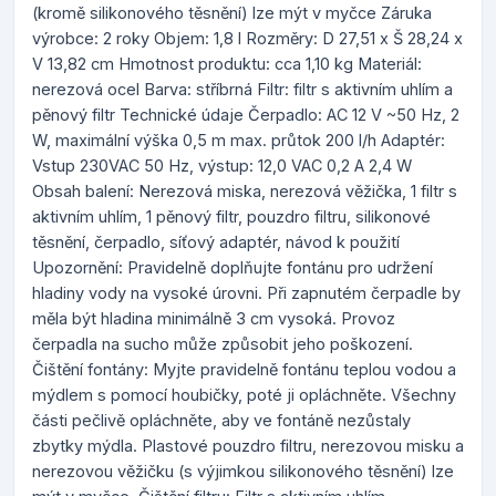
(kromě silikonového těsnění) lze mýt v myčce Záruka
výrobce: 2 roky Objem: 1,8 l Rozměry: D 27,51 x Š 28,24 x
V 13,82 cm Hmotnost produktu: cca 1,10 kg Materiál:
nerezová ocel Barva: stříbrná Filtr: filtr s aktivním uhlím a
pěnový filtr Technické údaje Čerpadlo: AC 12 V ~50 Hz, 2
W, maximální výška 0,5 m max. průtok 200 l/h Adaptér:
Vstup 230VAC 50 Hz, výstup: 12,0 VAC 0,2 A 2,4 W
Obsah balení: Nerezová miska, nerezová věžička, 1 filtr s
aktivním uhlím, 1 pěnový filtr, pouzdro filtru, silikonové
těsnění, čerpadlo, síťový adaptér, návod k použití
Upozornění: Pravidelně doplňujte fontánu pro udržení
hladiny vody na vysoké úrovni. Při zapnutém čerpadle by
měla být hladina minimálně 3 cm vysoká. Provoz
čerpadla na sucho může způsobit jeho poškození.
Čištění fontány: Myjte pravidelně fontánu teplou vodou a
mýdlem s pomocí houbičky, poté ji opláchněte. Všechny
části pečlivě opláchněte, aby ve fontáně nezůstaly
zbytky mýdla. Plastové pouzdro filtru, nerezovou misku a
nerezovou věžičku (s výjimkou silikonového těsnění) lze