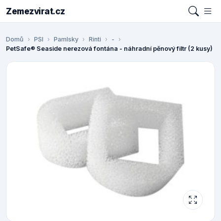
Zemezvirat.cz
Domů
PSI
Pamlsky
Rinti
-
PetSafe® Seaside nerezová fontána - náhradní pěnový filtr (2 kusy)