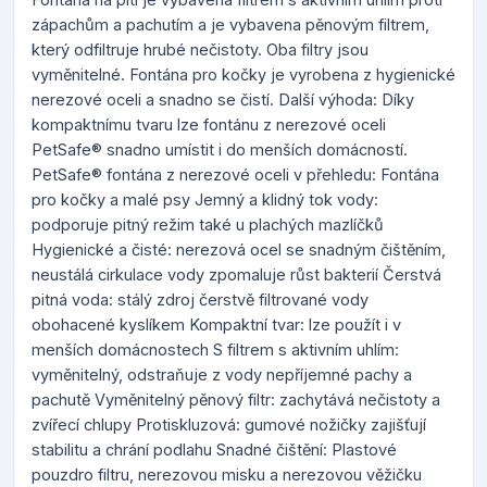
zápachům a pachutím a je vybavena pěnovým filtrem,
který odfiltruje hrubé nečistoty. Oba filtry jsou
vyměnitelné. Fontána pro kočky je vyrobena z hygienické
nerezové oceli a snadno se čistí. Další výhoda: Díky
kompaktnímu tvaru lze fontánu z nerezové oceli
PetSafe® snadno umístit i do menších domácností.
PetSafe® fontána z nerezové oceli v přehledu: Fontána
pro kočky a malé psy Jemný a klidný tok vody:
podporuje pitný režim také u plachých mazlíčků
Hygienické a čisté: nerezová ocel se snadným čištěním,
neustálá cirkulace vody zpomaluje růst bakterií Čerstvá
pitná voda: stálý zdroj čerstvě filtrované vody
obohacené kyslíkem Kompaktní tvar: lze použít i v
menších domácnostech S filtrem s aktivním uhlím:
vyměnitelný, odstraňuje z vody nepříjemné pachy a
pachutě Vyměnitelný pěnový filtr: zachytává nečistoty a
zvířecí chlupy Protiskluzová: gumové nožičky zajišťují
stabilitu a chrání podlahu Snadné čištění: Plastové
pouzdro filtru, nerezovou misku a nerezovou věžičku