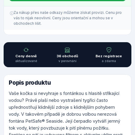
Za nákup přes naše odkazy můžeme získat provizi. Cenu pro
vás to nijak neovlivní. Ceny jsou orientační a mohou se v
obchodech lišit.
Ceny denně
36 obchodů
Bez registrace
aktualizované
v porovnání
a zdarma
Popis produktu
Vaše kočka si nevyhraje s fontánkou s hlasitě stříkající
vodou? Právě plaší nebo vystrašení tygříci často
upřednostňují klidnější zdroje s klidnějším pohybem
vody. V takovém případě je dobrou volbou nerezová
fontána PetSafe® Seaside. Její čerpadlo vytváří jemný
tok vody, který povzbuzuje k pití plnému požitku.
Fontána na pití je vybavena filtrem s aktivním uhlím proti