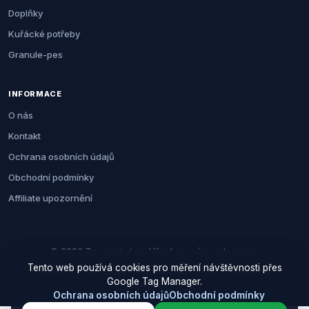
Doplňky
Kuřácké potřeby
Granule-pes
INFORMACE
O nás
Kontakt
Ochrana osobních údajů
Obchodní podmínky
Affiliate upozornění
© 2026 Zemezvirat.cz. Všechna práva vyhrazena.
Tento web používá cookies pro měření návštěvnosti přes
Za nákup přes naše odkazy můžeme získat provizi. Cenu pro vás to
Google Tag Manager.
neovlivní.
Ochrana osobních údajů
Obchodní podmínky