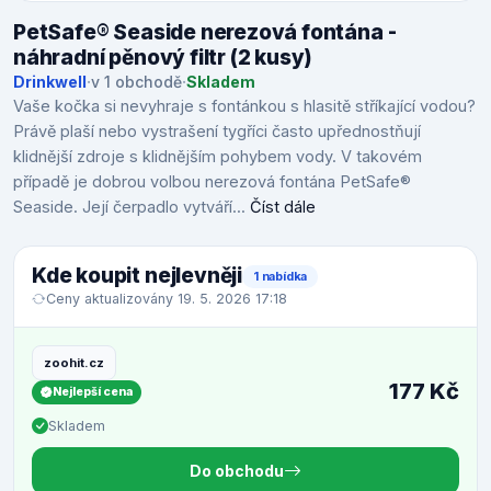
PetSafe® Seaside nerezová fontána -
náhradní pěnový filtr (2 kusy)
Drinkwell
·
v 1 obchodě
·
Skladem
Vaše kočka si nevyhraje s fontánkou s hlasitě stříkající vodou?
Právě plaší nebo vystrašení tygříci často upřednostňují
klidnější zdroje s klidnějším pohybem vody. V takovém
případě je dobrou volbou nerezová fontána PetSafe®
Seaside. Její čerpadlo vytváří...
Číst dále
Kde koupit nejlevněji
1 nabídka
Ceny aktualizovány 19. 5. 2026 17:18
zoohit.cz
177 Kč
Nejlepší cena
Skladem
Do obchodu