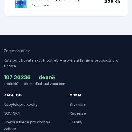
435 Kč
v 1 obchodě
Zemezvirat.cz
Katalog chovatelských potřeb – srovnání krmiv a produktů pro
zvířata
107 302
36
denně
produktů
obchodů
aktualizace cen
KATALOG
OBSAH
Nábytek pro kočky
Srovnání
NOVINKY
Recenze
Obydlí a klece pro drobná
Články
zvířata