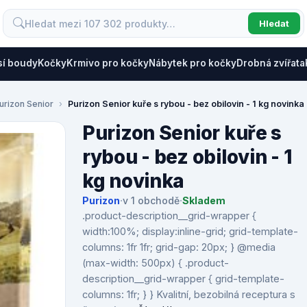
Hledat
sí boudy
Kočky
Krmivo pro kočky
Nábytek pro kočky
Drobná zvířata
urizon Senior
Purizon Senior kuře s rybou - bez obilovin - 1 kg novinka
Purizon Senior kuře s
rybou - bez obilovin - 1
kg novinka
Purizon
·
v 1 obchodě
·
Skladem
.product-description__grid-wrapper {
width:100%; display:inline-grid; grid-template-
columns: 1fr 1fr; grid-gap: 20px; } @media
(max-width: 500px) { .product-
description__grid-wrapper { grid-template-
columns: 1fr; } } Kvalitní, bezobilná receptura s