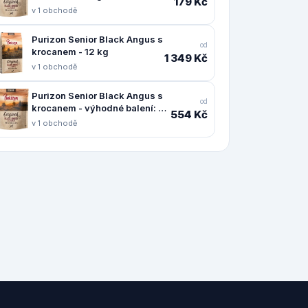
179 Kč
v 1 obchodě
Purizon Senior Black Angus s
od
krocanem - 12 kg
1 349 Kč
v 1 obchodě
Purizon Senior Black Angus s
od
krocanem - výhodné balení: 4
554 Kč
x 1 kg
v 1 obchodě