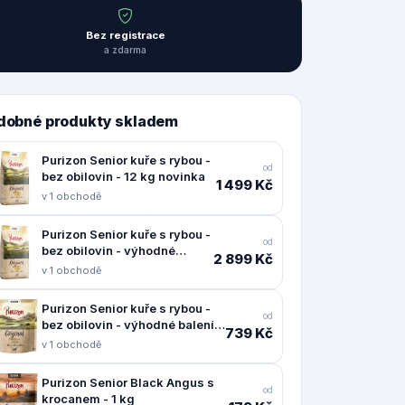
Bez registrace
a zdarma
dobné produkty skladem
Purizon Senior kuře s rybou -
od
bez obilovin - 12 kg novinka
1 499 Kč
v 1 obchodě
Purizon Senior kuře s rybou -
od
bez obilovin - výhodné
2 899 Kč
balení 2 x 12 kg novinka
v 1 obchodě
Purizon Senior kuře s rybou -
od
bez obilovin - výhodné balení:
739 Kč
4 x 1 kg - novinka
v 1 obchodě
Purizon Senior Black Angus s
od
krocanem - 1 kg