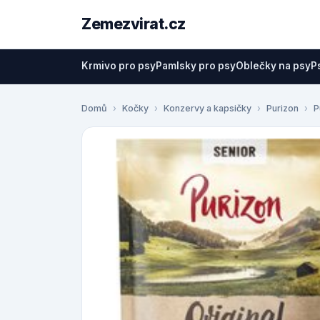
Zemezvirat.cz
Krmivo pro psy
Pamlsky pro psy
Oblečky na psy
P
Domů
Kočky
Konzervy a kapsičky
Purizon
P