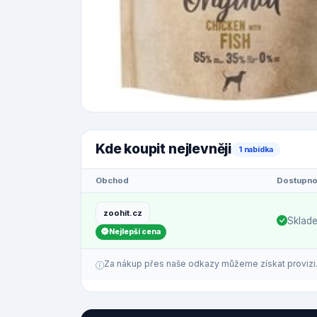
Kde koupit nejlevněji
1 nabídka
Obchod
Dostupno
zoohit.cz
Sklad
Nejlepší cena
Za nákup přes naše odkazy můžeme získat provizi. C