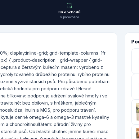
36 obchodů
v porovnání
Po
%; display:inline-grid; grid-template-columns: 1fr
px) { .product-description__grid-wrapper { grid-
á receptura s čerstvým kuřecím masem: vyrobeno z
hydrolyzovaného drůbežího proteinu, rybího proteinu
irozené výživě starších psů. Přizpůsobeno potřebám
getická hodnota pro podporu zdravé tělesné
é na bílkoviny: podporuje udržení svalové hmoty i ve
travitelné: bez obilovin, s hráškem, jablečným
gnocelulóza, inulin a MOS, pro podporu trávení.
oskytuje cenné omega-6 a omega-3 mastné kyseliny
m a chondroitinsulfátem: přírodní živiny pro
 starších psů. Obzvláště chutné: jemné kuřecí maso
branými bylinami. Kompletní krmivo pro starší psy: