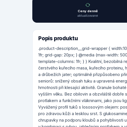
Ceny denně
aktualizované
Popis produktu
.product-description__grid-wrapper { width:100
1fr; grid-gap: 20px; } @media (max-width: 500
template-columns: 1fr; } } Kvalitní, bezobiln
čerstvého kuřecího masa, kuřecího proteinu, 
a drůbežích jater; optimálně přizpůsobeno př
seniorů: snížený obsah tuku a upravená ener
hmotnosti při klesající aktivitě. Granule bohat
vyšším věku. Bez obilovin a obzvláště dobře s
protlakem a funkčními vlákninami, jako jsou li
Vyvážený profil tuků s lososovým olejem: p
pro zdravou kůži a lesklou srst. S glukosamine
chrupavky na podporu kloubů a pohyblivosti u
v kombinaci s rybou, jablečným protlakem a vy