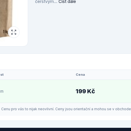
čerstvým...
Číst dále
st
Cena
199 Kč
em
enu pro vás to nijak neovlivní. Ceny jsou orientační a mohou se v obchodech