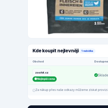
Kde koupit nejlevněji
1 nabídka
Obchod
Dostupno
zoohit.cz
Sklad
Nejlepší cena
Za nákup přes naše odkazy můžeme získat provizi. C