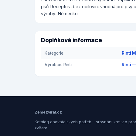
psů Receptura bez obilovin: vhodná pro psy ci
výroby: Německo
Doplňkové informace
Kategorie
Rinti 
Výrobce: Rinti
Rinti 
Zemezvirat.cz
Katalog chovatelských potřeb – srovnání krmiv a pro
zvířata