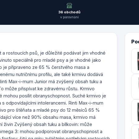
36 obchodů
v porovnání
Po
a rostoucích psů, je důležité podávat jim vhodné
vinuto speciálně pro mladé psy a je vhodné jako
o je připraveno ze 65 % čerstvého masa a
ozenému nutričnímu profilu, ale také krmivu dodává
 Rinti Max-i-mum Junior má zvýšený obsah tuku a
 To může přispívat ke zdravému růstu. Krmivo
é mohou posílit obranyschopnost. Suché krmivo je
a s odpovídajícími intolerancemi. Rinti Max-i-mum
mivo pro štěňata a mladé psy do 12 měsíců 65 %
vídající více než 90% obsahu masa, krmivo má
í živin Zvýšený obsah tuku a bílkovin: může
y omega 3: mohou podporovat obranyschopnost a
fosforu: šitý na míru zvláštním potřebám rostoucích