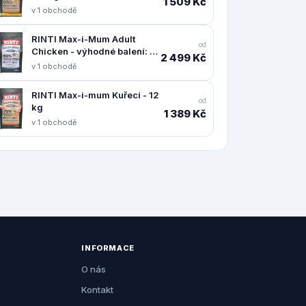
1 509 Kč
v 1 obchodě
RINTI Max-i-Mum Adult
od
Chicken - výhodné balení: 2
2 499 Kč
× 12 kg
v 1 obchodě
RINTI Max-i-mum Kuřecí - 12
od
kg
1 389 Kč
v 1 obchodě
INFORMACE
O nás
Kontakt