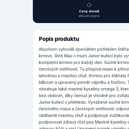
Ceny denně
aktualizované
Popis produktu
Abychom vyhověli speciálním potřebám štěňat 
krmivo. Rinti Max-i-mum Junior kuřecí bylo vy
kompletní krmivo pro každý den. Suché krmiv
čerstvých vnitřností. To přispívá nejen k přir
lahodnou a masitou chuť. Krmivo pro štěňata
bílkovin a upravený poměr vápníku a fosforu.
obsahuje také mastné kyseliny omega 3, kter
bez obilovin, díky čemuž je vhodné pro zvířat
Junior kuřecí v přehledu: Vyvážené suché kr
čerstvého masa a čerstvých vnitřností: odpo
nádherně masitou chuť a podporuje zužitkován
podporovat zdravý růst psa Mastné kyselin
zdravou kůži a srst Upravený poměr vápníku a 