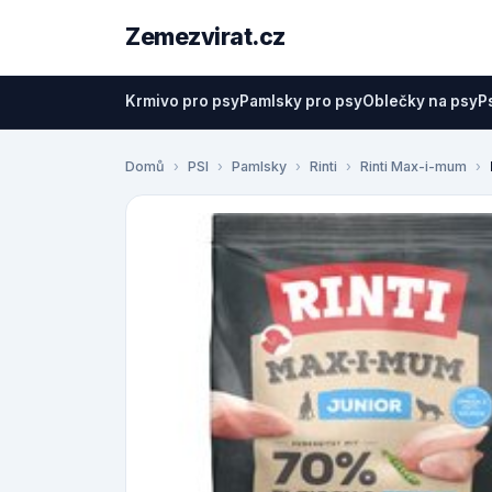
Zemezvirat.cz
Krmivo pro psy
Pamlsky pro psy
Oblečky na psy
P
Domů
PSI
Pamlsky
Rinti
Rinti Max-i-mum