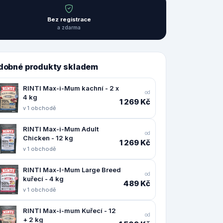
Bez registrace
a zdarma
dobné produkty skladem
RINTI Max-i-Mum kachní - 2 x
od
4 kg
1 269 Kč
v 1 obchodě
RINTI Max-i-Mum Adult
od
Chicken - 12 kg
1 269 Kč
v 1 obchodě
RINTI Max-I-Mum Large Breed
od
kuřecí - 4 kg
489 Kč
v 1 obchodě
RINTI Max-i-mum Kuřecí - 12
od
+ 2 kg