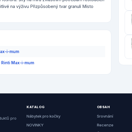
tlivé na výživu Přizpůsobený tvar granulí Místo
Max-i-mum
— Rinti Max-i-mum
KATALOG
OBSAH
Nábytek pro kočky
Srovnání
duktů pro
NOVINKY
Recenze