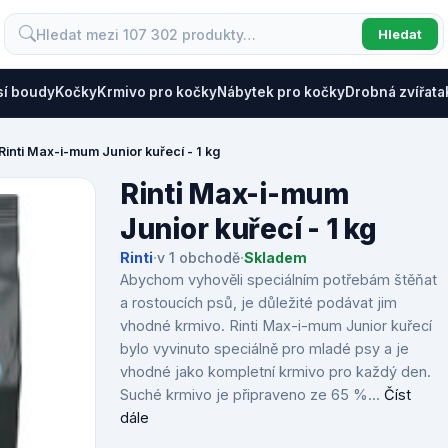
Hledat
sí boudy
Kočky
Krmivo pro kočky
Nábytek pro kočky
Drobná zvířata
Rinti Max-i-mum Junior kuřecí - 1 kg
Rinti Max-i-mum
Junior kuřecí - 1 kg
Rinti
·
v 1 obchodě
·
Skladem
Abychom vyhověli speciálním potřebám štěňat
a rostoucích psů, je důležité podávat jim
vhodné krmivo. Rinti Max-i-mum Junior kuřecí
bylo vyvinuto speciálně pro mladé psy a je
vhodné jako kompletní krmivo pro každý den.
Suché krmivo je připraveno ze 65 %...
Číst
dále