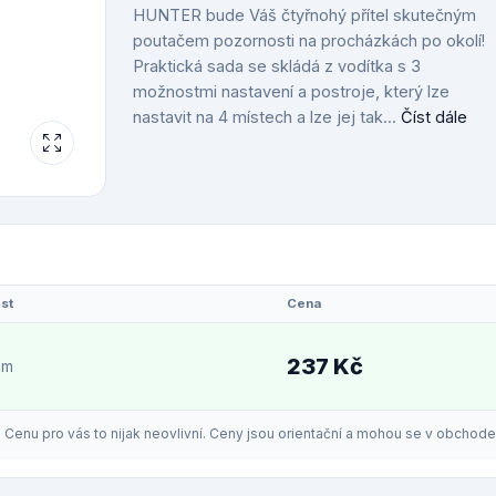
HUNTER bude Váš čtyřnohý přítel skutečným
poutačem pozornosti na procházkách po okolí!
Praktická sada se skládá z vodítka s 3
možnostmi nastavení a postroje, který lze
nastavit na 4 místech a lze jej tak...
Číst dále
st
Cena
237 Kč
em
enu pro vás to nijak neovlivní. Ceny jsou orientační a mohou se v obchodech