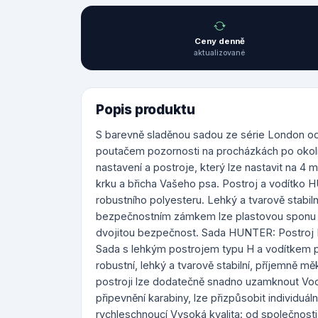
Ceny denně
aktualizované
Popis produktu
S barevně sladěnou sadou ze série London o
poutačem pozornosti na procházkách po okolí
nastavení a postroje, který lze nastavit na 4 m
krku a břicha Vašeho psa. Postroj a vodítko
robustního polyesteru. Lehký a tvarově stabiln
bezpečnostním zámkem lze plastovou sponu p
dvojitou bezpečnost. Sada HUNTER: Postroj 
Sada s lehkým postrojem typu H a vodítkem p
robustní, lehký a tvarově stabilní, příjemně
postroji lze dodatečně snadno uzamknout Vodí
připevnění karabiny, lze přizpůsobit individuál
rychleschnoucí Vysoká kvalita: od společnost