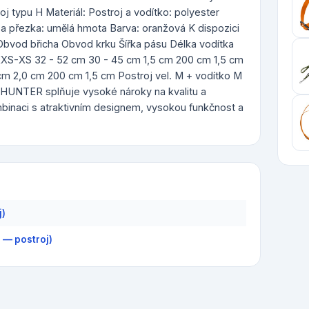
j typu H Materiál: Postroj a vodítko: polyester
 a přezka: umělá hmota Barva: oranžová K dispozici
 Obvod břicha Obvod krku Šířka pásu Délka vodítka
 XXS-XS 32 - 52 cm 30 - 45 cm 1,5 cm 200 cm 1,5 cm
 cm 2,0 cm 200 cm 1,5 cm Postroj vel. M + vodítko M
 HUNTER splňuje vysoké nároky na kvalitu a
mbinaci s atraktivním designem, vysokou funkčnost a
j)
 — postroj)