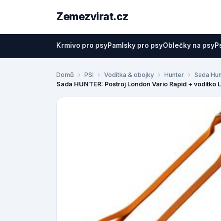
Zemezvirat.cz
Krmivo pro psy
Pamlsky pro psy
Oblečky na psy
P
Domů
PSI
Vodítka & obojky
Hunter
Sada Hun
Sada HUNTER: Postroj London Vario Rapid + vodítko Lo