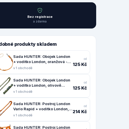
Bez registrace
a zdarma
dobné produkty skladem
Sada HUNTER: Obojek London
od
+ vodítko London, oranžová -
125 Kč
Vario Basic vel. S + vodítko 200
v 1 obchodě
cm / 10 mm
Sada HUNTER: Obojek London
od
+ vodítko London, olivově
125 Kč
zelená - Vario Basic vel. M +
v 1 obchodě
vodítko 200 cm / 10 mm
Sada HUNTER: Postroj London
od
Vario Rapid + vodítko London,
214 Kč
oranžová - postroj vel. XXS-XS
v 1 obchodě
+ vodítko 200 cm / 15 mm
Sada HUNTER: Postroj London