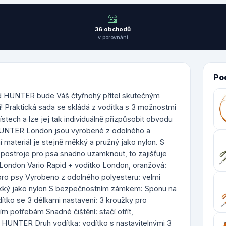
36 obchodů
v porovnání
Po
d HUNTER bude Váš čtyřnohý přítel skutečným
! Praktická sada se skládá z vodítka s 3 možnostmi
ístech a lze jej tak individuálně přizpůsobit obvodu
 HUNTER London jsou vyrobené z odolného a
í materiál je stejně měkký a pružný jako nylon. S
ostroje pro psa snadno uzamknout, to zajišťuje
London Vario Rapid + vodítko London, oranžová:
ro psy Vyrobeno z odolného polyesteru: velmi
 měkký jako nylon S bezpečnostním zámkem: Sponu na
tko se 3 délkami nastavení: 3 kroužky pro
ním potřebám Snadné čištění: stačí otřít,
i HUNTER Druh vodítka: vodítko s nastavitelnými 3