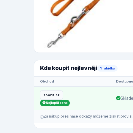
Kde koupit nejlevněji
1 nabídka
Obchod
Dostupno
zoohit.cz
Sklad
Nejlepší cena
Za nákup přes naše odkazy můžeme získat provizi. C