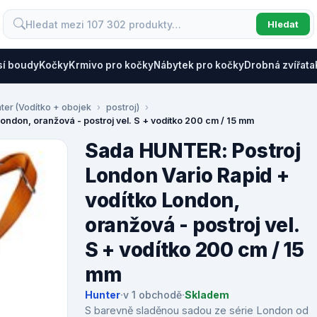
Hledat
sí boudy
Kočky
Krmivo pro kočky
Nábytek pro kočky
Drobná zvířata
ter (Vodítko + obojek
postroj)
ndon, oranžová - postroj vel. S + vodítko 200 cm / 15 mm
Sada HUNTER: Postroj
London Vario Rapid +
vodítko London,
oranžová - postroj vel.
S + vodítko 200 cm / 15
mm
Hunter
·
v 1 obchodě
·
Skladem
S barevně sladěnou sadou ze série London od