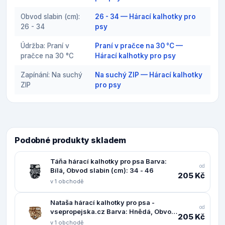
Obvod slabin (cm):
26 - 34 — Hárací kalhotky pro
26 - 34
psy
Údržba: Praní v
Praní v pračce na 30 °C —
pračce na 30 °C
Hárací kalhotky pro psy
Zapínání: Na suchý
Na suchý ZIP — Hárací kalhotky
ZIP
pro psy
Podobné produkty skladem
Táňa hárací kalhotky pro psa Barva:
od
Bílá, Obvod slabin (cm): 34 - 46
205 Kč
v 1 obchodě
Nataša hárací kalhotky pro psa -
od
vsepropejska.cz Barva: Hnědá, Obvod
205 Kč
slabin (cm): 22 - 44
v 1 obchodě