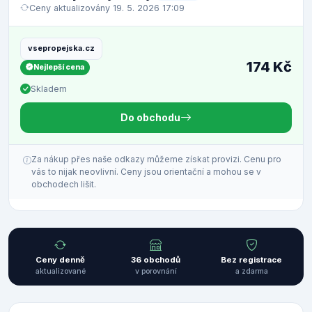
Ceny aktualizovány 19. 5. 2026 17:09
vsepropejska.cz
174 Kč
Nejlepší cena
Skladem
Do obchodu
Za nákup přes naše odkazy můžeme získat provizi. Cenu pro
vás to nijak neovlivní. Ceny jsou orientační a mohou se v
obchodech lišit.
Ceny denně
36 obchodů
Bez registrace
aktualizované
v porovnání
a zdarma