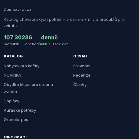
Zemezvirat.cz
Katalog chovatelských potřeb – srovnání krmiv a produktů pro
zvířata
107 302
36
denně
produktů
obchodů
aktualizace cen
KATALOG
OBSAH
Nábytek pro kočky
Srovnání
NOVINKY
Recenze
Obydlí a klece pro drobná
Články
zvířata
Doplňky
Kuřácké potřeby
Granule-pes
INFORMACE