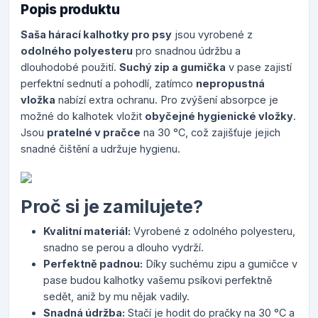
Popis produktu
Saša hárací kalhotky pro psy
jsou vyrobené z
odolného polyesteru
pro snadnou údržbu a
dlouhodobé použití.
Suchý zip a gumička
v pase zajistí
perfektní sednutí a pohodlí, zatímco
nepropustná
vložka
nabízí extra ochranu. Pro zvýšení absorpce je
možné do kalhotek vložit
obyčejné hygienické vložky
.
Jsou
pratelné v pračce
na 30 °C, což zajišťuje jejich
snadné čištění a udržuje hygienu.
Proč si je zamilujete?
Kvalitní materiál:
Vyrobené z odolného polyesteru,
snadno se perou a dlouho vydrží.
Perfektně padnou:
Díky suchému zipu a gumičce v
pase budou kalhotky vašemu psíkovi perfektně
sedět, aniž by mu nějak vadily.
Snadná údržba:
Stačí je hodit do pračky na 30 °C a