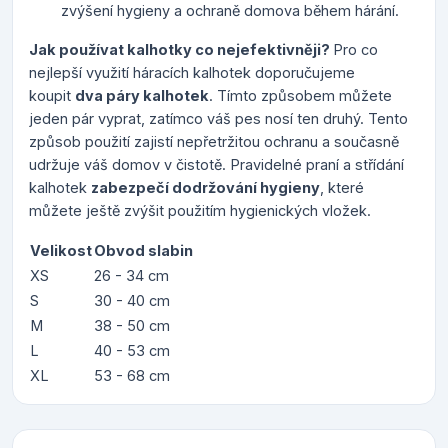
zvýšení hygieny a ochraně domova během hárání.
Jak používat kalhotky co nejefektivněji?
Pro co
nejlepší využití háracích kalhotek doporučujeme
koupit
dva páry kalhotek
. Tímto způsobem můžete
jeden pár vyprat, zatímco váš pes nosí ten druhý. Tento
způsob použití zajistí nepřetržitou ochranu a současně
udržuje váš domov v čistotě. Pravidelné praní a střídání
kalhotek
zabezpečí dodržování hygieny
, které
můžete ještě zvýšit použitím hygienických vložek.
Velikost
Obvod slabin
XS
26 - 34 cm
S
30 - 40 cm
M
38 - 50 cm
L
40 - 53 cm
XL
53 - 68 cm