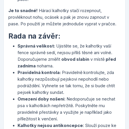
Je to snadné!
Hárací kalhotky stačí rozepnout,
provléknout nohu, ocásek a pak je znovu zapnout v
pase. Po použití je můžete jednoduše vyprat v pračce.
Rada na závěr:
Správná velikost:
Ujistěte se, že kalhotky vaší
fence správně sedí, nejsou příliš těsné ani volné.
Doporučujeme změřit
obvod slabin
v místě
před
zadníma
nohama.
Pravidelná kontrola:
Pravidelně kontrolujte, zda
kalhotky nezpůsobují pejskovi nepohodlí nebo
podráždění. Vyhnete se tak tomu, že si bude chtít
pejsek kalhotky sundat.
Omezení doby nošení:
Nedoporučuje se nechat
psa v kalhotkách nepřetržitě. Poskytněte mu
pravidelné přestávky a využijte je například jako
příležitost k venčení.
Kalhotky nejsou antikoncepce
: Slouží pouze ke