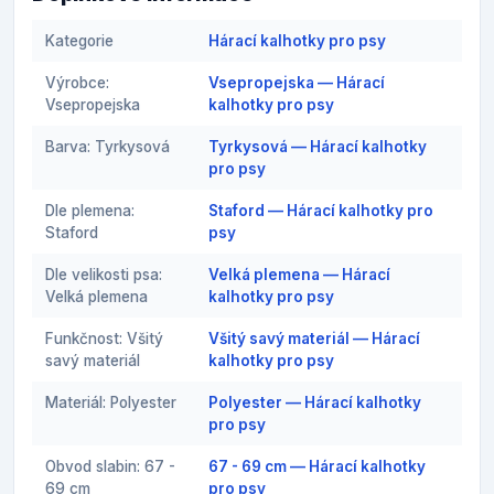
Kategorie
Hárací kalhotky pro psy
Výrobce:
Vsepropejska — Hárací
Vsepropejska
kalhotky pro psy
Barva: Tyrkysová
Tyrkysová — Hárací kalhotky
pro psy
Dle plemena:
Staford — Hárací kalhotky pro
Staford
psy
Dle velikosti psa:
Velká plemena — Hárací
Velká plemena
kalhotky pro psy
Funkčnost: Všitý
Všitý savý materiál — Hárací
savý materiál
kalhotky pro psy
Materiál: Polyester
Polyester — Hárací kalhotky
pro psy
Obvod slabin: 67 -
67 - 69 cm — Hárací kalhotky
69 cm
pro psy