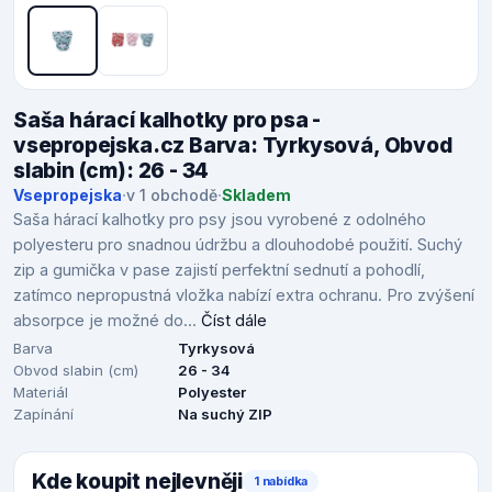
Saša hárací kalhotky pro psa -
vsepropejska.cz Barva: Tyrkysová, Obvod
slabin (cm): 26 - 34
Vsepropejska
·
v 1 obchodě
·
Skladem
Saša hárací kalhotky pro psy jsou vyrobené z odolného
polyesteru pro snadnou údržbu a dlouhodobé použití. Suchý
zip a gumička v pase zajistí perfektní sednutí a pohodlí,
zatímco nepropustná vložka nabízí extra ochranu. Pro zvýšení
absorpce je možné do...
Číst dále
Barva
Tyrkysová
Obvod slabin (cm)
26 - 34
Materiál
Polyester
Zapínání
Na suchý ZIP
Kde koupit nejlevněji
1 nabídka