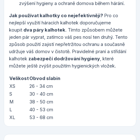
zvýšení hygieny a ochraně domova během hárání.
Jak používat kalhotky co nejefektivněji?
Pro co
nejlepší využití háracích kalhotek doporučujeme
koupit
dva páry kalhotek
. Tímto způsobem můžete
jeden pár vyprat, zatímco váš pes nosí ten druhý. Tento
způsob použití zajistí nepřetržitou ochranu a současně
udržuje váš domov v čistotě. Pravidelné praní a střídání
kalhotek
zabezpečí dodržování hygieny
, které
můžete ještě zvýšit použitím hygienických vložek.
Velikost
Obvod slabin
XS
26 - 34 cm
S
30 - 40 cm
M
38 - 50 cm
L
40 - 53 cm
XL
53 - 68 cm