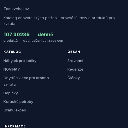
Zemezvirat.cz
Katalog chovatelských potřeb – srovnání krmiv a produktů pro
zvířata
107 302
36
denně
produktů
obchodů
aktualizace cen
KATALOG
OBSAH
Nábytek pro kočky
Srovnání
NOVINKY
Recenze
Obydlí a klece pro drobná
Články
zvířata
Doplňky
Kuřácké potřeby
Granule-pes
INFORMACE