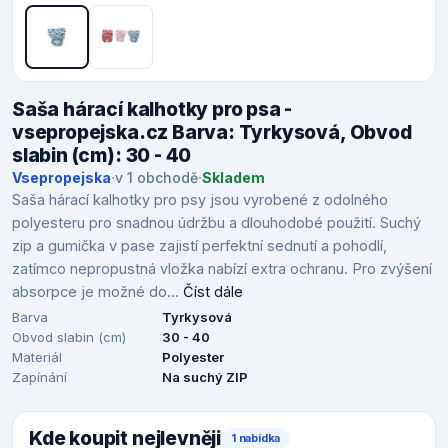
Saša hárací kalhotky pro psa -
vsepropejska.cz Barva: Tyrkysová, Obvod
slabin (cm): 30 - 40
Vsepropejska
·
v 1 obchodě
·
Skladem
Saša hárací kalhotky pro psy jsou vyrobené z odolného
polyesteru pro snadnou údržbu a dlouhodobé použití. Suchý
zip a gumička v pase zajistí perfektní sednutí a pohodlí,
zatímco nepropustná vložka nabízí extra ochranu. Pro zvýšení
absorpce je možné do...
Číst dále
Barva
Tyrkysová
Obvod slabin (cm)
30 - 40
Materiál
Polyester
Zapínání
Na suchý ZIP
Kde koupit nejlevněji
1 nabídka