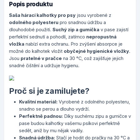
Popis produktu
Saša hárací kalhotky pro psy
jsou vyrobené z
odolného polyesteru
pro snadnou údržbu a
dlouhodobé použití.
Suchý zip a gumička
v pase zajistí
perfektní sednutí a pohodlí, zatímco
nepropustná
vložka
nabízí extra ochranu. Pro zvýšení absorpce je
možné do kalhotek vložit
obyčejné hygienické vložky
.
Jsou
pratelné v pračce
na 30 °C, což zajišťuje jejich
snadné čištění a udržuje hygienu.
Proč si je zamilujete?
Kvalitní materiál:
Vyrobené z odolného polyesteru,
snadno se perou a dlouho vydrží.
Perfektně padnou:
Díky suchému zipu a gumičce v
pase budou kalhotky vašemu psíkovi perfektně
sedět, aniž by mu nějak vadily.
Snadná údržba:
Stačí je hodit do pračky na 30 °C a