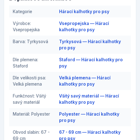
Kategorie
Hárací kalhotky pro psy
Výrobce:
Vsepropejska — Hárací
Vsepropejska
kalhotky pro psy
Barva: Tyrkysová
Tyrkysová — Hárací kalhotky
pro psy
Dle plemena:
Staford — Hárací kalhotky pro
Staford
psy
Dle velikosti psa:
Velká plemena — Hárací
Velká plemena
kalhotky pro psy
Funkčnost: Všitý
Všitý savý materiál — Hárací
savý materiál
kalhotky pro psy
Materiál: Polyester
Polyester — Hárací kalhotky
pro psy
Obvod slabin: 67 -
67 - 69 cm — Hárací kalhotky
69 cm
pro psy