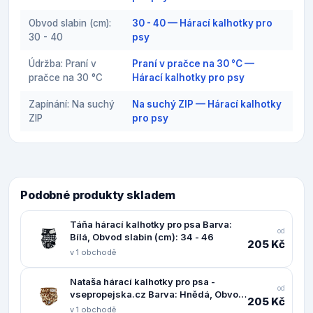
Obvod slabin (cm):
30 - 40 — Hárací kalhotky pro
30 - 40
psy
Údržba: Praní v
Praní v pračce na 30 °C —
pračce na 30 °C
Hárací kalhotky pro psy
Zapínání: Na suchý
Na suchý ZIP — Hárací kalhotky
ZIP
pro psy
Podobné produkty skladem
Táňa hárací kalhotky pro psa Barva:
od
Bílá, Obvod slabin (cm): 34 - 46
205 Kč
v 1 obchodě
Nataša hárací kalhotky pro psa -
od
vsepropejska.cz Barva: Hnědá, Obvod
205 Kč
slabin (cm): 22 - 44
v 1 obchodě