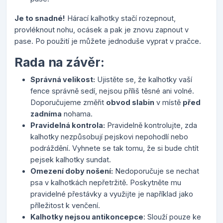
Je to snadné!
Hárací kalhotky stačí rozepnout,
provléknout nohu, ocásek a pak je znovu zapnout v
pase. Po použití je můžete jednoduše vyprat v pračce.
Rada na závěr:
Správná velikost:
Ujistěte se, že kalhotky vaší
fence správně sedí, nejsou příliš těsné ani volné.
Doporučujeme změřit
obvod slabin
v místě
před
zadníma
nohama.
Pravidelná kontrola:
Pravidelně kontrolujte, zda
kalhotky nezpůsobují pejskovi nepohodlí nebo
podráždění. Vyhnete se tak tomu, že si bude chtít
pejsek kalhotky sundat.
Omezení doby nošení:
Nedoporučuje se nechat
psa v kalhotkách nepřetržitě. Poskytněte mu
pravidelné přestávky a využijte je například jako
příležitost k venčení.
Kalhotky nejsou antikoncepce
: Slouží pouze ke