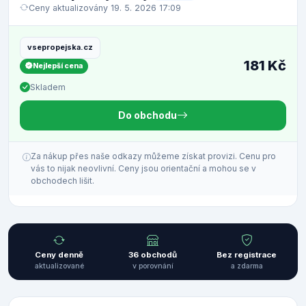
Ceny aktualizovány 19. 5. 2026 17:09
vsepropejska.cz
181 Kč
Nejlepší cena
Skladem
Do obchodu
Za nákup přes naše odkazy můžeme získat provizi. Cenu pro
vás to nijak neovlivní. Ceny jsou orientační a mohou se v
obchodech lišit.
Ceny denně
36 obchodů
Bez registrace
aktualizované
v porovnání
a zdarma