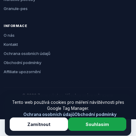
Granule-pes
INFORMACE
O nás
Kontakt
Ochrana osobních údajů
Obchodní podmínky
Affiliate upozornění
© 2026 Zemezvirat.cz. Všechna práva vyhrazena.
Tento web používá cookies pro měření návštěvnosti přes
Za nákup přes naše odkazy můžeme získat provizi. Cenu pro vás to
Google Tag Manager.
neovlivní.
Ochrana osobních údajů
Obchodní podmínky
Zamítnout
Souhlasím