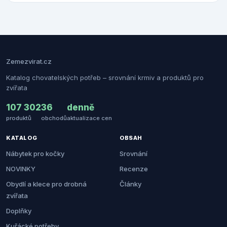
Zemezvirat.cz
Katalog chovatelských potřeb – srovnání krmiv a produktů pro
zvířata
107 302
36
denně
produktů
obchodů
aktualizace cen
KATALOG
OBSAH
Nábytek pro kočky
Srovnání
NOVINKY
Recenze
Obydlí a klece pro drobná
Články
zvířata
Doplňky
Kuřácké potřeby