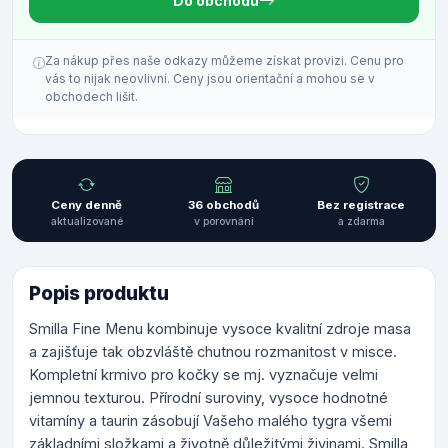
Do obchodu
Za nákup přes naše odkazy můžeme získat provizi. Cenu pro
vás to nijak neovlivní. Ceny jsou orientační a mohou se v
obchodech lišit.
Ceny denně
36 obchodů
Bez registrace
aktualizované
v porovnání
a zdarma
Popis produktu
Smilla Fine Menu kombinuje vysoce kvalitní zdroje masa
a zajišťuje tak obzvláště chutnou rozmanitost v misce.
Kompletní krmivo pro kočky se mj. vyznačuje velmi
jemnou texturou. Přírodní suroviny, vysoce hodnotné
vitamíny a taurin zásobují Vašeho malého tygra všemi
základními složkami a životně důležitými živinami. Smilla