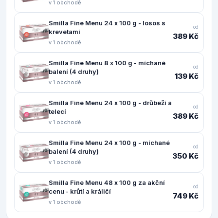
v 1 obchodě
Smilla Fine Menu 24 x 100 g - losos s
od
krevetami
389 Kč
v 1 obchodě
Smilla Fine Menu 8 x 100 g - míchané
od
balení (4 druhy)
139 Kč
v 1 obchodě
Smilla Fine Menu 24 x 100 g - drůbeží a
od
telecí
389 Kč
v 1 obchodě
Smilla Fine Menu 24 x 100 g - míchané
od
balení (4 druhy)
350 Kč
v 1 obchodě
Smilla Fine Menu 48 x 100 g za akční
od
cenu - krůtí a králičí
749 Kč
v 1 obchodě