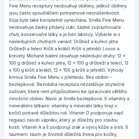
Fine Menu receptury neobsahují obilniny, jelikož obilniny
jsou často spouštěčem potravinové nesnášenlivosti.
Sója byla také kompletně vynechána. Smilla Fine Menu
neobsahuje žádný přidaný cukr, žádné zvýrazňovače
chuti, konzervační látky a je bez laktózy. Vyberte si z
následujících chutných variant: Drůbež a kuřecí játra
Drůbeží a telecí Krůtí a králičí Krůtí a jehněčí Losos a
krevety Míchané balení obsahuje následující druhy: 12 x
100 g drůbež a kuřecí játra, 12 x 100 g drůbeží a telecí, 12
x 100 g krůtí a králičí, 12 x 100 g krůtí a jehněčí. Výhody
krmiva Smilla Fine Menu v přehledu: Bez obilnin -
bezlepkové: Bezobilná receptura nezatěžuje zbytečně
zažívání, které není přizpůsobeno ke zpracování většího
množství obilnin. Navíc je Smilla bezlepková. S vitamíny a
minerálními látkami: vitamíny a minerální látky hrají v
kočičí potravě důležitou roli. Vitamín D podporuje např.
regulaci zásob vápníku, který je důležitý pro stavbu
kostí. Vitamín A a E podporují zrak a vývoj kůže a srsti. S
taurinem: taurin je životně důležitá živina pro kočky,