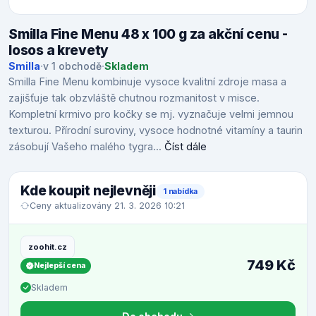
Smilla Fine Menu 48 x 100 g za akční cenu -
losos a krevety
Smilla
·
v 1 obchodě
·
Skladem
Smilla Fine Menu kombinuje vysoce kvalitní zdroje masa a
zajišťuje tak obzvláště chutnou rozmanitost v misce.
Kompletní krmivo pro kočky se mj. vyznačuje velmi jemnou
texturou. Přírodní suroviny, vysoce hodnotné vitamíny a taurin
zásobují Vašeho malého tygra...
Číst dále
Kde koupit nejlevněji
1 nabídka
Ceny aktualizovány 21. 3. 2026 10:21
zoohit.cz
749 Kč
Nejlepší cena
Skladem