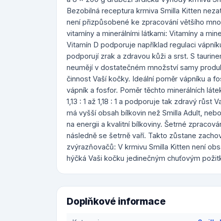
Bezobilná receptura krmiva Smilla Kitten nezat
není přizpůsobené ke zpracování většího množs
vitamíny a minerálními látkami: Vitamíny a miner
Vitamín D podporuje například regulaci vápníku,
podporují zrak a zdravou kůži a srst. S taurine
neumějí v dostatečném množství samy produk
činnost Vaší kočky. Ideální poměr vápníku a fos
vápník a fosfor. Poměr těchto minerálních látek
1,13 : 1 až 1,18 : 1 a podporuje tak zdravý růst
má vyšší obsah bílkovin než Smilla Adult, neb
na energii a kvalitní bílkoviny. Šetrné zpracov
následně se šetrně vaří. Takto zůstane zacho
zvýrazňovačů: V krmivu Smilla Kitten není obs
hýčká Vaši kočku jedinečným chuťovým požitk
Doplňkové informace