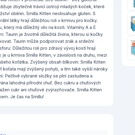
ěžuje zbytečně trávicí ústrojí mladých koček, které
tví obilnin. Smilla Kitten neobsahuje gluten. S
ální látky hrají důležitou roli v krmivu pro kočky.
 který má důležitý vliv na kosti. Vitamíny A a E
m: Taurin je životně důležitá živina, kterou si kočky
ovat. Taurin může podporovat zrak a srdeční
foru: Důležitou roli pro zdravý vývoj kostí hrají
 je u krmiva Smilla Kitten, v závislosti na druhu, mezi
 Vašeho koťátka. Zvýšený obsah bílkovin: Smilla Kitten
oť koťata mají zvýšený pohyb, a tím také vyšší nároky
ání: Pečlivě vybrané složky se plní zastudena a
vána lahodná přírodní chuť. Bez cukru a chuťových
ažen cukr ani chuťové zvýrazňovače. Smilla Kitten
em. Je čas na Smillu!