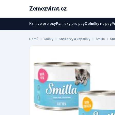
Zemezvirat.cz
Krmivo pro psy
Pamlsky pro psy
Oblečky na psy
P
Domů
Kočky
Konzervy a kapsičky
Smilla
Smi