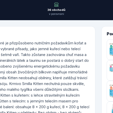
36 obchodů
v porovnání
Po
 které je přizpůsobeno nutričním požadavkům koťat a
 vybrané přísady, jako jemné kuřecí nebo telecí
 šetrně vaří. Takto zůstane zachována chuť masa a
nerálních látek a taurinu se postará o dobrý start do
izpůsobeno zvýšenému energetickému požadavku
šený obsah živočišných bílkovin naplňuje mimořádné
la Kitten neobsahují obilniny, které zatěžují trávicí
 sóju. Krmivo Smilla Kitten nechutná pouze skvěle,
eho malého tygříka všemi důležitými složkami.
 Kitten s kuřetem: s lehce stravitelným kuřecím
itten s telecím: s jemným telecím masem pro
 balení: obsahuje 8 x 200 g kuřecí, 8 x 200 g telecí
la Kitten v přehledu: Bez obilnin - bez glutenů: