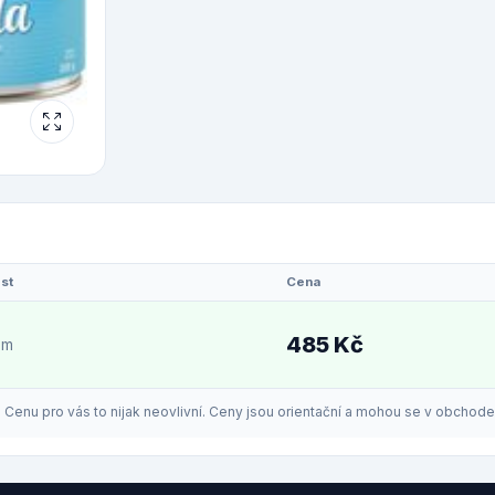
st
Cena
485 Kč
em
enu pro vás to nijak neovlivní. Ceny jsou orientační a mohou se v obchodech