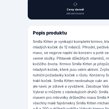
Ceny denně
aktualizované
Popis produktu
Smilla Kitten je vynikající kompletní krmivo,
mladých koček do 12 měsíců. Přírodní, pečlivě
maso, se nejprve naplní do konzerv a poté se
cenné složky. Přídavek důležitých vitamínů, mi
kočičího života. Krmivo Smilla Kitten je př
mladých koček, které jsou velmi aktivní. Zvý
nutriční požadavky koček v růstu. Konzervy Smil
trakt koček. Smilla Kitten neobsahuje cukr ani
ale navíc je zdravé a vyvážené. Zásobuje Vaš
Vybrat si můžete z následujících druhů: Smilla
masem pro milovníky drůbežího masa Smilla K
všechny malé fajnšmekry Smilla Kitten míchané
a 8 x 200 g drůbeží srdíčka Výhody krmiva Smil