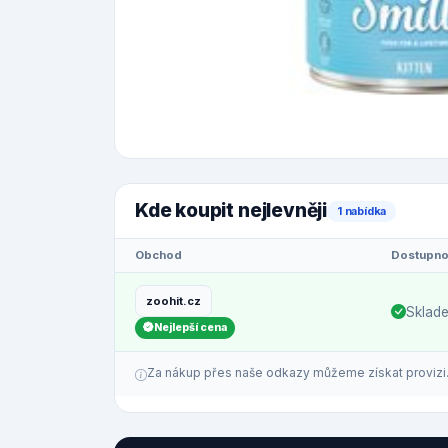
Kde koupit nejlevněji
1 nabídka
Obchod
Dostupno
zoohit.cz
Sklad
Nejlepší cena
Za nákup přes naše odkazy můžeme získat provizi. C