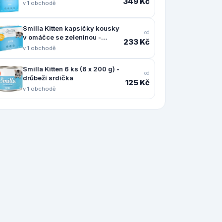
349 Kč
v 1 obchodě
Smilla Kitten kapsičky kousky
od
v omáčce se zeleninou -
233 Kč
výhodné balení: kuřecí s mrkví
v 1 obchodě
24 ks (24 x 85 g)
Smilla Kitten 6 ks (6 x 200 g) -
od
drůbeží srdíčka
125 Kč
v 1 obchodě