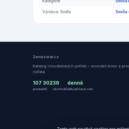
Kategorie
Smilla 
Výrobce: Smilla
Smilla 
Zemezvirat.cz
Katalog chovatelských potřeb – srovnání krmiv a pro
zvířata
107 302
36
denně
produktů
obchodů
aktualizace cen