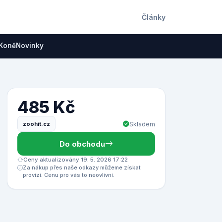
Články
Koně
Novinky
485 Kč
zoohit.cz
Skladem
Do obchodu
Ceny aktualizovány 19. 5. 2026 17:22
Za nákup přes naše odkazy můžeme získat
provizi. Cenu pro vás to neovlivní.