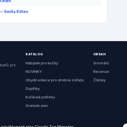
Kitten
— Smilla Kitten
KATALOG
OBSAH
Nábytek pro kočky
Srovnání
duktů pro
NOVINKY
Recenze
Obydlí a klece pro drobná zvířata
Články
Doplňky
Kuřácké potřeby
Granule-pes