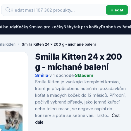
Hledat
sí boudy
Kočky
Krmivo pro kočky
Nábytek pro kočky
Drobná zvířata
lla Kitten
Smilla Kitten 24 x 200 g - míchané balení
Smilla Kitten 24 x 200
g - míchané balení
Smilla
·
v 1 obchodě
·
Skladem
Smilla Kitten je vynikající kompletní krmivo,
které je přizpůsobeno nutričním požadavkům
koťat a mladých koček do 12 měsíců. Přírodní,
pečlivě vybrané přísady, jako jemné kuřecí
nebo telecí maso, se nejprve naplní do
konzerv a poté se šetrně vaří. Takto...
Číst
dále