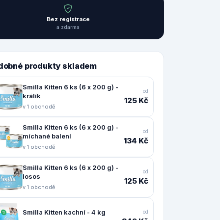
Bez registrace
a zdarma
dobné produkty skladem
Smilla Kitten 6 ks (6 x 200 g) -
od
králík
125 Kč
v 1 obchodě
Smilla Kitten 6 ks (6 x 200 g) -
od
míchané balení
134 Kč
v 1 obchodě
Smilla Kitten 6 ks (6 x 200 g) -
od
losos
125 Kč
v 1 obchodě
Smilla Kitten kachní - 4 kg
od