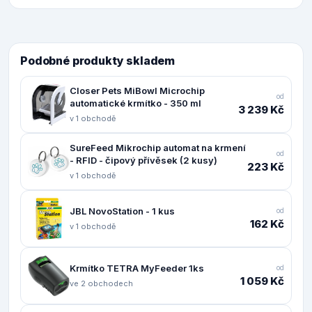
Podobné produkty skladem
Closer Pets MiBowl Microchip
od
automatické krmítko - 350 ml
3 239 Kč
v 1 obchodě
SureFeed Mikrochip automat na krmení
od
- RFID - čipový přívěsek (2 kusy)
223 Kč
v 1 obchodě
JBL NovoStation - 1 kus
od
162 Kč
v 1 obchodě
Krmítko TETRA MyFeeder 1ks
od
1 059 Kč
ve 2 obchodech