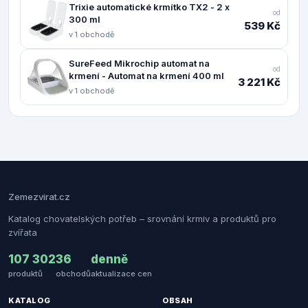
Trixie automatické krmítko TX2 - 2 x
od
300 ml
539 Kč
v 1 obchodě
SureFeed Mikrochip automat na
od
krmení - Automat na krmení 400 ml
3 221 Kč
v 1 obchodě
Zemezvirat.cz
Katalog chovatelských potřeb – srovnání krmiv a produktů pro
zvířata
107 302
36
denně
produktů
obchodů
aktualizace cen
KATALOG
OBSAH