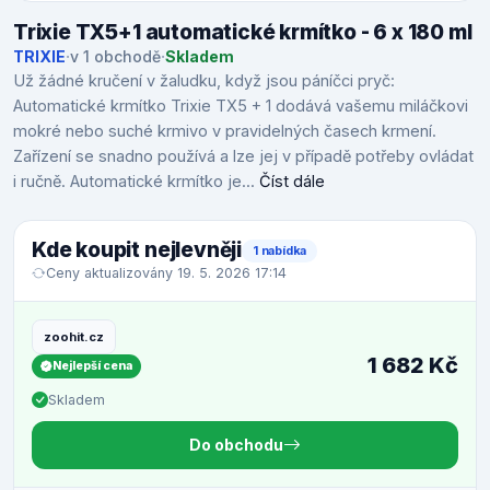
Trixie TX5+1 automatické krmítko - 6 x 180 ml
TRIXIE
·
v 1 obchodě
·
Skladem
Už žádné kručení v žaludku, když jsou páníčci pryč:
Automatické krmítko Trixie TX5 + 1 dodává vašemu miláčkovi
mokré nebo suché krmivo v pravidelných časech krmení.
Zařízení se snadno používá a lze jej v případě potřeby ovládat
i ručně. Automatické krmítko je...
Číst dále
Kde koupit nejlevněji
1 nabídka
Ceny aktualizovány 19. 5. 2026 17:14
zoohit.cz
1 682 Kč
Nejlepší cena
Skladem
Do obchodu