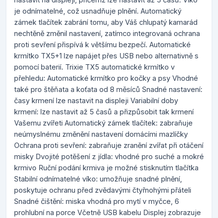
je odnímatelné, což usnadňuje plnění. Automatický
zámek tlačítek zabrání tomu, aby Váš chlupatý kamarád
nechtěně změnil nastavení, zatímco integrovaná ochrana
proti sevření přispívá k většímu bezpečí. Automatické
krmítko TX5+1 lze napájet přes USB nebo alternativně s
pomocí baterií. Trixie TX5 automatické krmítko v
přehledu: Automatické krmítko pro kočky a psy Vhodné
také pro štěňata a koťata od 8 měsíců Snadné nastavení:
časy krmení lze nastavit na displeji Variabilní doby
krmení: lze nastavit až 5 časů a přizpůsobit tak krmení
Vašemu zvířeti Automatický zámek tlačítek: zabraňuje
neúmyslnému změnění nastavení domácími mazlíčky
Ochrana proti sevření: zabraňuje zranění zvířat při otáčení
misky Dvojité potěšení z jídla: vhodné pro suché a mokré
krmivo Ruční podání krmiva je možné stisknutím tlačítka
Stabilní odnímatelné víko: umožňuje snadné plnění,
poskytuje ochranu před zvědavými čtyřnohými přáteli
Snadné čištění: miska vhodná pro mytí v myčce, 6
prohlubní na porce Včetně USB kabelu Displej zobrazuje