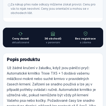
Za nákup přes naše odkazy můžeme získat provizi. Cenu pro
vás to nijak neovlivní. Ceny jsou orientační a mohou se v
obchodech lišit.
Ceny denně
36 obchodů
Bez registrace
aktualizované
v porovnání
a zdarma
Popis produktu
Už žádné kručení v žaludku, když jsou páníčci pryč:
Automatické krmítko Trixie TX5 + 1 dodává vašemu
miláčkovi mokré nebo suché krmivo v pravidelných
časech krmení. Zařízení se snadno používá a lze jej v
případě potřeby ovládat i ručně. Automatické krmítko je
užitečná věc, pokud nemůžete být vždy při krmení
Vašeho psa nebo kočky. Požadované časy lze snadno
nastavit na displeji, přičemž lze nastavit až 5 časů. Víko