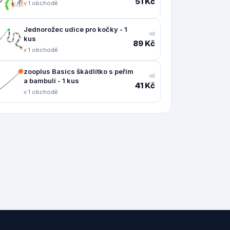
51 Kč
v 1 obchodě
Jednorožec udice pro kočky - 1
od
kus
89 Kč
v 1 obchodě
zooplus Basics škádlítko s peřím
od
a bambulí - 1 kus
41 Kč
v 1 obchodě