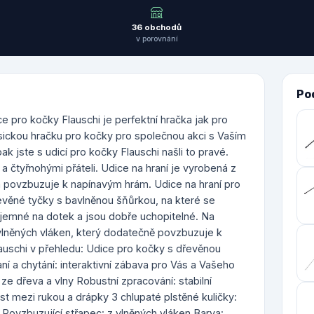
36 obchodů
v porovnání
Po
 pro kočky Flauschi je perfektní hračka jak pro
asickou hračku pro kočky pro společnou akci s Vaším
ak jste s udicí pro kočky Flauschi našli to pravé.
a čtyřnohými přáteli. Udice na hraní je vyrobená z
 a povzbuzuje k napínavým hrám. Udice na hraní pro
řevěné tyčky s bavlněnou šňůrkou, na které se
příjemné na dotek a jsou dobře uchopitelné. Na
lněných vláken, který dodatečně povzbuzuje k
Flauschi v přehledu: Udice pro kočky s dřevěnou
ní a chytání: interaktivní zábava pro Vás a Vašeho
 ze dřeva a vlny Robustní zpracování: stabilní
t mezi rukou a drápky 3 chlupaté plstěné kuličky:
 Povzbuzující střapec: z vlněných vláken Barva: