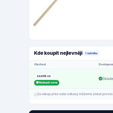
Kde koupit nejlevněji
1 nabídka
Obchod
Dostupno
zoohit.cz
Sklad
Nejlepší cena
Za nákup přes naše odkazy můžeme získat provizi. C