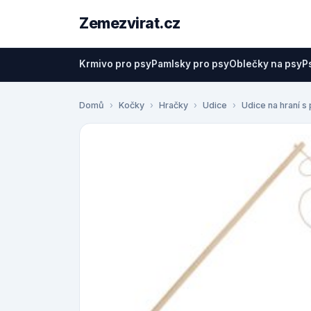
Zemezvirat.cz
Krmivo pro psy
Pamlsky pro psy
Oblečky na psy
P
Domů
Kočky
Hračky
Udice
Udice na hraní s