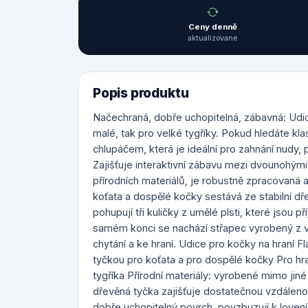
Ceny denně
aktualizované
Popis produktu
Načechraná, dobře uchopitelná, zábavná: Udice
malé, tak pro velké tygříky. Pokud hledáte kl
chlupáčem, která je ideální pro zahnání nudy, p
Zajišťuje interaktivní zábavu mezi dvounohými 
přírodních materiálů, je robustně zpracovaná
koťata a dospělé kočky sestává ze stabilní d
pohupují tři kuličky z umělé plsti, které jsou 
samém konci se nachází střapec vyrobený z v
chytání a ke hraní. Udice pro kočky na hraní 
tyčkou pro koťata a pro dospělé kočky Pro hra
tygříka Přírodní materiály: vyrobené mimo jiné
dřevěná tyčka zajišťuje dostatečnou vzdálenos
dobře uchopitelný povrch, povzbuzují k lovení