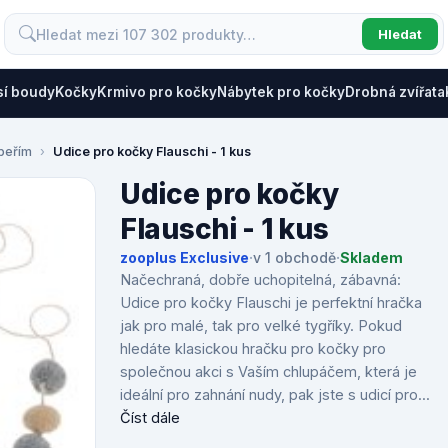
Hledat
sí boudy
Kočky
Krmivo pro kočky
Nábytek pro kočky
Drobná zvířata
 peřím
Udice pro kočky Flauschi - 1 kus
Udice pro kočky
Flauschi - 1 kus
zooplus Exclusive
·
v 1 obchodě
·
Skladem
Načechraná, dobře uchopitelná, zábavná:
Udice pro kočky Flauschi je perfektní hračka
jak pro malé, tak pro velké tygříky. Pokud
hledáte klasickou hračku pro kočky pro
společnou akci s Vaším chlupáčem, která je
ideální pro zahnání nudy, pak jste s udicí pro...
Číst dále