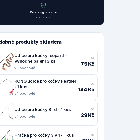
Bez registrace
a zdarma
dobné produkty skladem
Udice pro kočky leopard -
od
Výhodné balení 3 ks
75 Kč
v 1 obchodě
KONG udice pro kočky Feather
od
- 1 kus
144 Kč
v 1 obchodě
Udice pro kočky Bird - 1 kus
od
29 Kč
v 1 obchodě
Hračka pro kočky 3 v 1 - 1 kus
od