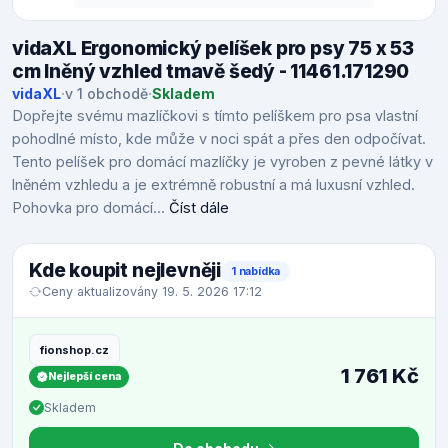
vidaXL Ergonomický pelíšek pro psy 75 x 53
cm lněný vzhled tmavě šedý - 11461.171290
vidaXL
·
v 1 obchodě
·
Skladem
Dopřejte svému mazlíčkovi s tímto pelíškem pro psa vlastní
pohodlné místo, kde může v noci spát a přes den odpočívat.
Tento pelíšek pro domácí mazlíčky je vyroben z pevné látky v
lněném vzhledu a je extrémně robustní a má luxusní vzhled.
Pohovka pro domácí...
Číst dále
Kde koupit nejlevněji
1 nabídka
Ceny aktualizovány 19. 5. 2026 17:12
fionshop.cz
1 761 Kč
Nejlepší cena
Skladem