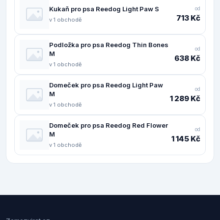
Kukaň pro psa Reedog Light Paw S
od
713 Kč
v 1 obchodě
Podložka pro psa Reedog Thin Bones
od
M
638 Kč
v 1 obchodě
Domeček pro psa Reedog Light Paw
od
M
1 289 Kč
v 1 obchodě
Domeček pro psa Reedog Red Flower
od
M
1 145 Kč
v 1 obchodě