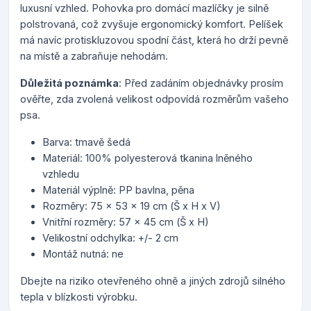
luxusní vzhled. Pohovka pro domácí mazlíčky je silně
polstrovaná, což zvyšuje ergonomický komfort. Pelíšek
má navíc protiskluzovou spodní část, která ho drží pevně
na místě a zabraňuje nehodám.
Důležitá poznámka
: Před zadáním objednávky prosím
ověřte, zda zvolená velikost odpovídá rozměrům vašeho
psa.
Barva: tmavě šedá
Materiál: 100% polyesterová tkanina lněného
vzhledu
Materiál výplně: PP bavlna, pěna
Rozměry: 75 x 53 x 19 cm (Š x H x V)
Vnitřní rozměry: 57 x 45 cm (Š x H)
Velikostní odchylka: +/- 2 cm
Montáž nutná: ne
Dbejte na riziko otevřeného ohně a jiných zdrojů silného
tepla v blízkosti výrobku.