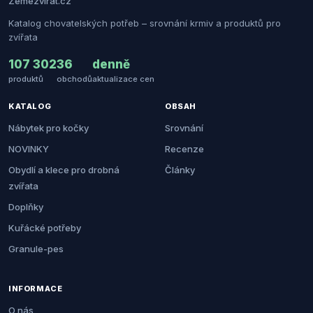
Zemezvirat.cz
Katalog chovatelských potřeb – srovnání krmiv a produktů pro
zvířata
107 302
36
denně
produktů
obchodů
aktualizace cen
KATALOG
OBSAH
Nábytek pro kočky
Srovnání
NOVINKY
Recenze
Obydlí a klece pro drobná
Články
zvířata
Doplňky
Kuřácké potřeby
Granule-pes
INFORMACE
O nás