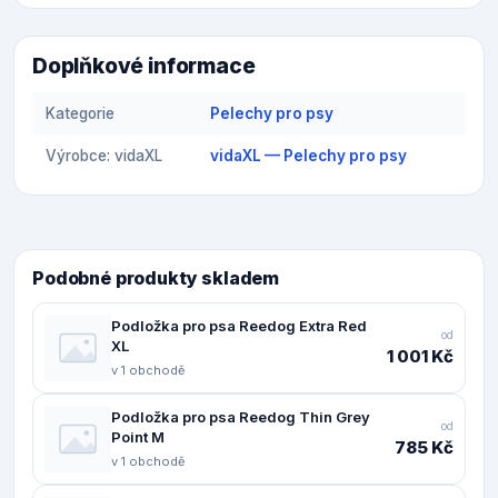
Doplňkové informace
Kategorie
Pelechy pro psy
Výrobce: vidaXL
vidaXL — Pelechy pro psy
Podobné produkty skladem
Podložka pro psa Reedog Extra Red
od
XL
1 001 Kč
v 1 obchodě
Podložka pro psa Reedog Thin Grey
od
Point M
785 Kč
v 1 obchodě