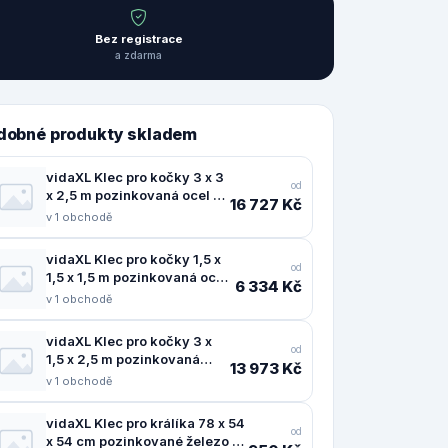
Bez registrace
a zdarma
dobné produkty skladem
vidaXL Klec pro kočky 3 x 3
od
x 2,5 m pozinkovaná ocel -
16 727 Kč
11461.146361
v 1 obchodě
vidaXL Klec pro kočky 1,5 x
od
1,5 x 1,5 m pozinkovaná ocel
6 334 Kč
- 11461.146356
v 1 obchodě
vidaXL Klec pro kočky 3 x
od
1,5 x 2,5 m pozinkovaná
13 973 Kč
ocel - 11461.146360
v 1 obchodě
vidaXL Klec pro králíka 78 x 54
od
x 54 cm pozinkované železo -