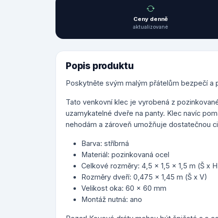
Ceny denně
aktualizované
Popis produktu
Poskytněte svým malým přátelům bezpečí a poh
Tato venkovní klec je vyrobená z pozinkované
uzamykatelné dveře na panty. Klec navíc p
nehodám a zároveň umožňuje dostatečnou cir
Barva: stříbrná
Materiál: pozinkovaná ocel
Celkové rozměry: 4,5 x 1,5 x 1,5 m (Š x H
Rozměry dveří: 0,475 x 1,45 m (Š x V)
Velikost oka: 60 x 60 mm
Montáž nutná: ano