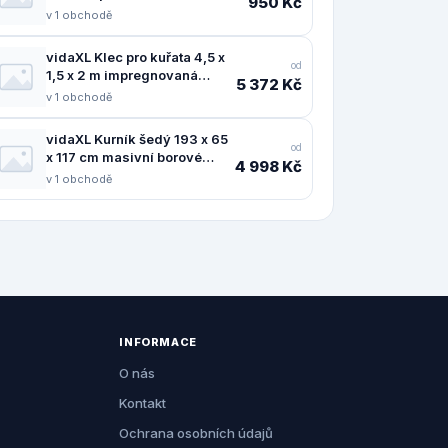
950 Kč
11461.171567
v 1 obchodě
vidaXL Klec pro kuřata 4,5 x
od
1,5 x 2 m impregnovaná
5 372 Kč
borovice - 11461.278401
v 1 obchodě
vidaXL Kurník šedý 193 x 65
od
x 117 cm masivní borové
4 998 Kč
dřevo - 11461.172233
v 1 obchodě
INFORMACE
O nás
Kontakt
Ochrana osobních údajů