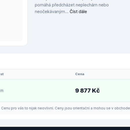
pomáhá předcházet neplechám nebo
neočekávaným...
Číst dále
st
Cena
9 877 Kč
em
enu pro vás to nijak neovlivní. Ceny jsou orientační a mohou se v obchodech