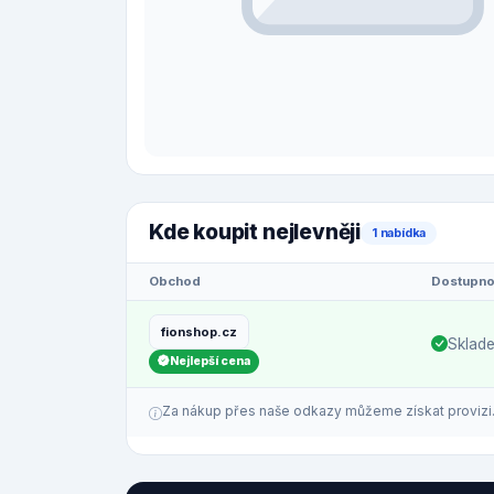
Kde koupit nejlevněji
1 nabídka
Obchod
Dostupno
fionshop.cz
Sklad
Nejlepší cena
Za nákup přes naše odkazy můžeme získat provizi. C