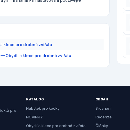
trými hranami! Při nastavování používejte
 a klece pro drobná zvířata
 — Obydlí a klece pro drobná zvířata
KATALOG
OBSAH
Nábytek pro kočky
Srovnání
duktů pro
NOVINKY
Recenze
Obydlí a klece pro drobná zvířata
Články