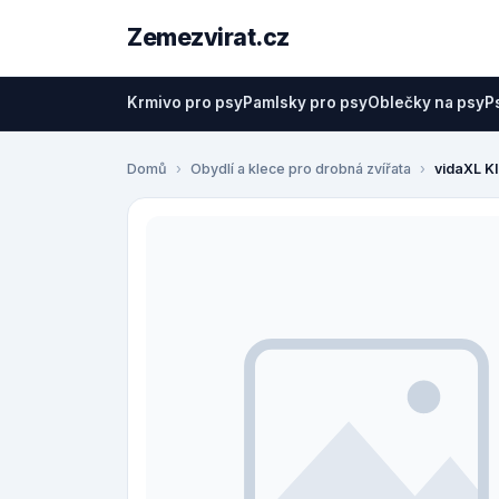
Zemezvirat.cz
Krmivo pro psy
Pamlsky pro psy
Oblečky na psy
P
Domů
Obydlí a klece pro drobná zvířata
vidaXL Kl