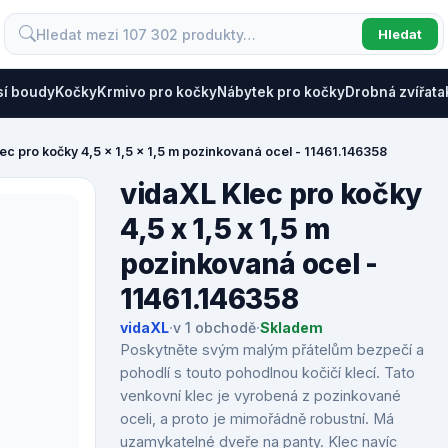
Hledat
sí boudy
Kočky
Krmivo pro kočky
Nábytek pro kočky
Drobná zvířata
ec pro kočky 4,5 x 1,5 x 1,5 m pozinkovaná ocel - 11461.146358
vidaXL Klec pro kočky
4,5 x 1,5 x 1,5 m
pozinkovaná ocel -
11461.146358
vidaXL
·
v 1 obchodě
·
Skladem
Poskytněte svým malým přátelům bezpečí a
pohodlí s touto pohodlnou kočičí klecí. Tato
venkovní klec je vyrobená z pozinkované
oceli, a proto je mimořádně robustní. Má
uzamykatelné dveře na panty. Klec navíc