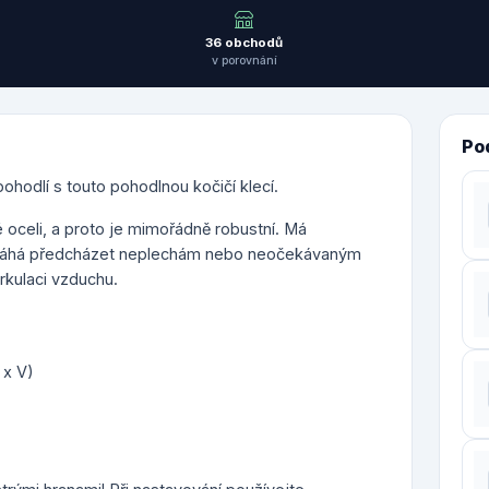
36 obchodů
v porovnání
Po
odlí s touto pohodlnou kočičí klecí.
 oceli, a proto je mimořádně robustní. Má
omáhá předcházet neplechám nebo neočekávaným
kulaci vzduchu.
 x V)