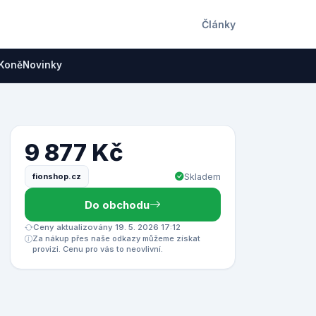
Články
Koně
Novinky
9 877 Kč
fionshop.cz
Skladem
Do obchodu
Ceny aktualizovány 19. 5. 2026 17:12
Za nákup přes naše odkazy můžeme získat
provizi. Cenu pro vás to neovlivní.