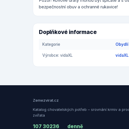
Pozor! Kovové dráty mohou být špičaté a s os
bezpečnostní obuv a ochranné rukavice!
Doplňkové informace
Kategorie
Obydlí
Výrobce: vidaXL
vidaXL
Zemezvirat.cz
Katalog chovatelských potřeb – srovnání krmiv a pro
zvířata
107 302
36
denně