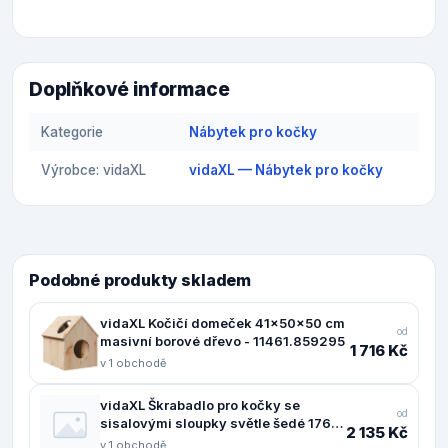
Doplňkové informace
Kategorie
Nábytek pro kočky
Výrobce: vidaXL
vidaXL — Nábytek pro kočky
Podobné produkty skladem
vidaXL Kočičí domeček 41x50x50 cm
od
masivní borové dřevo - 11461.859295
1 716 Kč
v 1 obchodě
vidaXL Škrabadlo pro kočky se
od
sisalovými sloupky světle šedé 176
2 135 Kč
cm - 11461.171688
v 1 obchodě