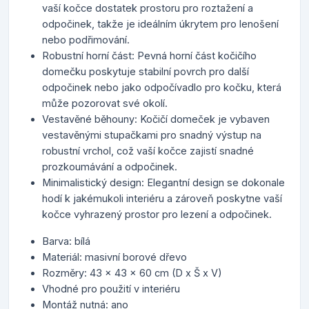
vaší kočce dostatek prostoru pro roztažení a
odpočinek, takže je ideálním úkrytem pro lenošení
nebo podřimování.
Robustní horní část: Pevná horní část kočičího
domečku poskytuje stabilní povrch pro další
odpočinek nebo jako odpočívadlo pro kočku, která
může pozorovat své okolí.
Vestavěné běhouny: Kočičí domeček je vybaven
vestavěnými stupačkami pro snadný výstup na
robustní vrchol, což vaší kočce zajistí snadné
prozkoumávání a odpočinek.
Minimalistický design: Elegantní design se dokonale
hodí k jakémukoli interiéru a zároveň poskytne vaší
kočce vyhrazený prostor pro lezení a odpočinek.
Barva: bílá
Materiál: masivní borové dřevo
Rozměry: 43 x 43 x 60 cm (D x Š x V)
Vhodné pro použití v interiéru
Montáž nutná: ano