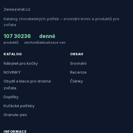
Zemezvirat.cz
Katalog chovatelských potřeb – srovnání krmiv a produktů pro
zvířata
107 302
36
denně
produktů
obchodů
aktualizace cen
KATALOG
OBSAH
Nábytek pro kočky
Srovnání
NOVINKY
Recenze
Obydlí a klece pro drobná
Články
zvířata
Doplňky
Kuřácké potřeby
Granule-pes
INFORMACE