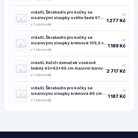
vidaXL Škrabadlo pro kočky se
od
sisalovými sloupky světle šedé 97
1 277 Kč
cm - 11461.172113
v 1 obchodě
vidaXL Škrabadlo pro kočky se
od
sisalovými sloupky krémové 109,5 cm
1 189 Kč
- 11461.172058
v 1 obchodě
vidaXL Kočičí domeček voskově
od
hnědá 43x43x90 cm masivní borové
2 717 Kč
dřevo - 11461.859300
v 1 obchodě
vidaXL Škrabadlo pro kočky se
od
sisalovými sloupky krémové 86 cm -
1 187 Kč
11461.172100
v 1 obchodě