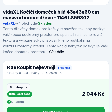
vidaXL Kočičí domeček bílá 43x43x60 cm
masivní borové dřevo - 11461.859302
vidaXL
·
v 1 obchodě
·
Skladem
Tento dřevěný domek pro kočky je navržen tak, aby poskytl
vaší kočce soukromý prostor pro spaní a hraní. Jeho rovná
textura a výrazné suky přispívají k jeho rustikálnímu
kouzlu.Prostorný interiér: Tento kočičí nábytek poskytuje vaší
kočce dostatek prostoru...
Číst dále
Kde koupit nejlevněji
1 nabídka
Ceny aktualizovány 19. 5. 2026 17:12
fionshop.cz
2 044 Kč
Nejlepší cena
Skladem