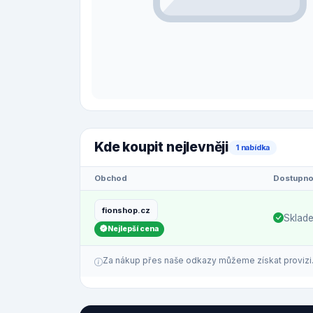
Kde koupit nejlevněji
1 nabídka
Obchod
Dostupno
fionshop.cz
Sklad
Nejlepší cena
Za nákup přes naše odkazy můžeme získat provizi. C