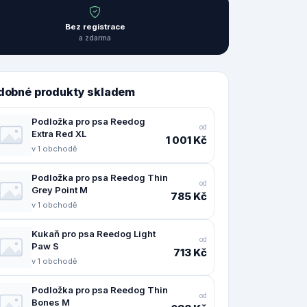
Bez registrace
a zdarma
dobné produkty skladem
Podložka pro psa Reedog
od
Extra Red XL
1 001 Kč
v 1 obchodě
Podložka pro psa Reedog Thin
od
Grey Point M
785 Kč
v 1 obchodě
Kukaň pro psa Reedog Light
od
Paw S
713 Kč
v 1 obchodě
Podložka pro psa Reedog Thin
od
Bones M