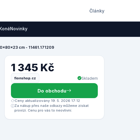
Články
Koně
Novinky
10x80x23 cm - 11461.171209
1 345 Kč
fionshop.cz
Skladem
Do obchodu
Ceny aktualizovány 19. 5. 2026 17:12
Za nákup přes naše odkazy můžeme získat
provizi. Cenu pro vás to neovlivní.