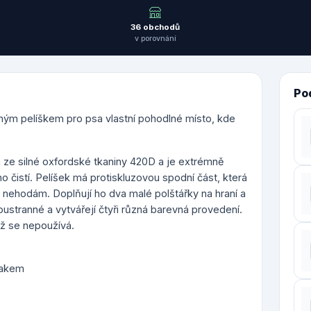
36 obchodů
v porovnání
Po
ným pelíškem pro psa vlastní pohodlné místo, kde
 ze silné oxfordské tkaniny 420D a je extrémně
o čistí. Pelíšek má protiskluzovou spodní část, která
 nehodám. Doplňují ho dva malé polštářky na hraní a
ustranné a vytvářejí čtyři různá barevná provedení.
yž se nepoužívá.
lakem