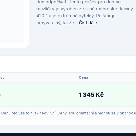
den odpočívat. Tento pelíšek pro domácí
mazlíčky je vyroben ze silné oxfordské tkaniny
420D a je extrémně bytelný. Polštář je
omyvatelný, takže...
Číst dále
st
Cena
1 345 Kč
em
enu pro vás to nijak neovlivní. Ceny jsou orientační a mohou se v obchodech