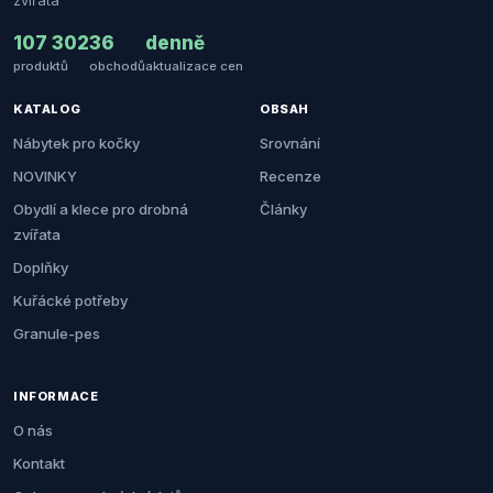
zvířata
107 302
36
denně
produktů
obchodů
aktualizace cen
KATALOG
OBSAH
Nábytek pro kočky
Srovnání
NOVINKY
Recenze
Obydlí a klece pro drobná
Články
zvířata
Doplňky
Kuřácké potřeby
Granule-pes
INFORMACE
O nás
Kontakt