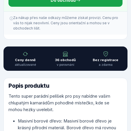
Do obchodu
Za nákup přes naše odkazy můžeme získat provizi. Cenu pro
vás to nijak neovlivní. Ceny jsou orientační a mohou se v
obchodech lišit.
Ceny denně
36 obchodů
Bez registrace
aktualizované
v porovnání
a zdarma
Popis produktu
Tento super parádní pelíšek pro psy nabídne vašim
chlupatým kamarádům pohodlné místečko, kde se
mohou hezky uvelebit.
Masivní borové dřevo: Masivní borové dřevo je
krásný přírodní materiál. Borové dřevo má rovnou