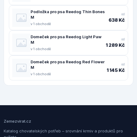
Podložka pro psa Reedog Thin Bones
od
M
638 Kč
v 1 obchodě
Domeček pro psa Reedog Light Paw
od
M
1 289 Kč
v 1 obchodě
Domeček pro psa Reedog Red Flower
od
M
1 145 Kč
v 1 obchodě
Zemezvirat.cz
Katalog chovatelských potřeb – srovnání krmiv a produktů pro