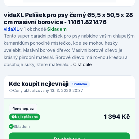
vidaXL Pelíšek pro psy černý 65,5 x 50,5 x 28
cm masivní borovice - 11461.821476
vidaXL
·
v 1 obchodě
·
Skladem
Tento super parádní pelíšek pro psy nabídne vašim chlupatým
kamarádům pohodlné místečko, kde se mohou hezky
uvelebit. Masivní borové dřevo: Masivní borové dřevo je
krásný přírodní materiál. Borové dřevo má rovnou kresbu a
obsahuje suky, které materiálu...
Číst dále
Kde koupit nejlevněji
1 nabídka
Ceny aktualizovány 13. 3. 2026 20:37
fionshop.cz
1 394 Kč
Nejlepší cena
Skladem