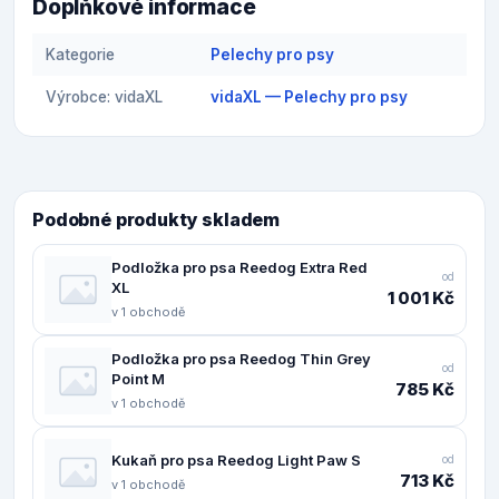
Doplňkové informace
Kategorie
Pelechy pro psy
Výrobce: vidaXL
vidaXL — Pelechy pro psy
Podobné produkty skladem
Podložka pro psa Reedog Extra Red
od
XL
1 001 Kč
v 1 obchodě
Podložka pro psa Reedog Thin Grey
od
Point M
785 Kč
v 1 obchodě
Kukaň pro psa Reedog Light Paw S
od
713 Kč
v 1 obchodě