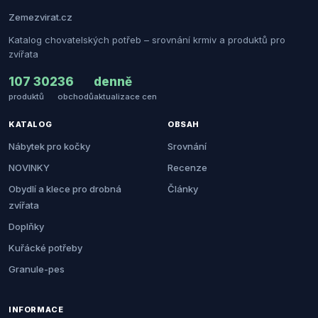
Zemezvirat.cz
Katalog chovatelských potřeb – srovnání krmiv a produktů pro
zvířata
107 302
36
denně
produktů
obchodů
aktualizace cen
KATALOG
OBSAH
Nábytek pro kočky
Srovnání
NOVINKY
Recenze
Obydlí a klece pro drobná
Články
zvířata
Doplňky
Kuřácké potřeby
Granule-pes
INFORMACE