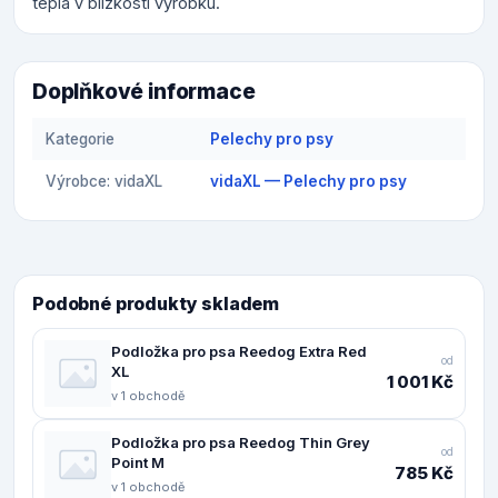
tepla v blízkosti výrobku.
Doplňkové informace
Kategorie
Pelechy pro psy
Výrobce: vidaXL
vidaXL — Pelechy pro psy
Podobné produkty skladem
Podložka pro psa Reedog Extra Red
od
XL
1 001 Kč
v 1 obchodě
Podložka pro psa Reedog Thin Grey
od
Point M
785 Kč
v 1 obchodě