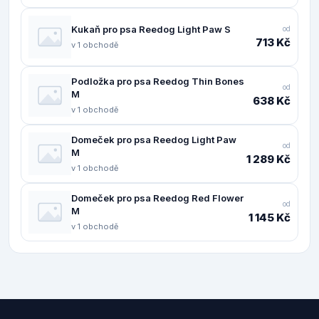
Kukaň pro psa Reedog Light Paw S
od
713 Kč
v 1 obchodě
Podložka pro psa Reedog Thin Bones
od
M
638 Kč
v 1 obchodě
Domeček pro psa Reedog Light Paw
od
M
1 289 Kč
v 1 obchodě
Domeček pro psa Reedog Red Flower
od
M
1 145 Kč
v 1 obchodě