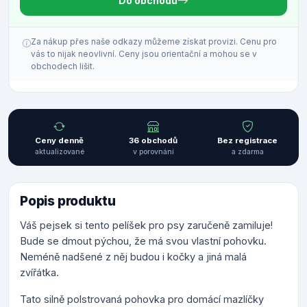
Do obchodu
Za nákup přes naše odkazy můžeme získat provizi. Cenu pro
vás to nijak neovlivní. Ceny jsou orientační a mohou se v
obchodech lišit.
Ceny denně
36 obchodů
Bez registrace
aktualizované
v porovnání
a zdarma
Popis produktu
Váš pejsek si tento pelíšek pro psy zaručeně zamiluje!
Bude se dmout pýchou, že má svou vlastní pohovku.
Neméně nadšené z něj budou i kočky a jiná malá
zvířátka.
Tato silně polstrovaná pohovka pro domácí mazlíčky