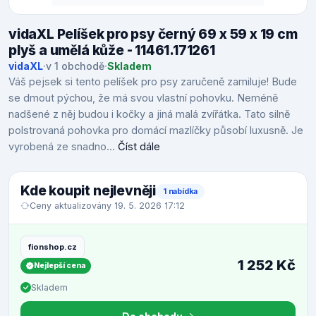
vidaXL Pelíšek pro psy černý 69 x 59 x 19 cm
plyš a umělá kůže - 11461.171261
vidaXL
·
v 1 obchodě
·
Skladem
Váš pejsek si tento pelíšek pro psy zaručeně zamiluje! Bude
se dmout pýchou, že má svou vlastní pohovku. Neméně
nadšené z něj budou i kočky a jiná malá zvířátka. Tato silně
polstrovaná pohovka pro domácí mazlíčky působí luxusně. Je
vyrobená ze snadno...
Číst dále
Kde koupit nejlevněji
1 nabídka
Ceny aktualizovány 19. 5. 2026 17:12
fionshop.cz
1 252 Kč
Nejlepší cena
Skladem