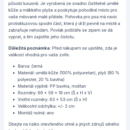
působí luxusně. Je vyrobená ze snadno čistitelné umělé
kůže a měkkého plyše a poskytuje pohodlné místo pro
vaše milované malé přátele. Pohovka pro psa má navíc
protiskluzovou spodní část, která ji drží pevně na místě a
zabraňuje nehodám. Povlak polštáře se zipem se dá
vyprat, a tím zajistíte jeho čistotu.
Důležitá poznámka
: Před nákupem se ujistěte, zda je
velikost vhodná pro vaše zvíře.
Barva: černá
Materiál: umělá kůže (100% polyuretan), plyš (80 %
polyester, 20 % bavlna)
Materiál výplně: PP bavlna, molitan
Rozměry: 69 x 59 x 19 cm (Š x H x V)
Vnitřní rozměry: 63 x 53 cm (Š x H)
Velikostní odchylka: +/- 2 cm
Montáž nutná: ano
Dbejte na riziko otevřeného ohně a jiných zdrojů silného