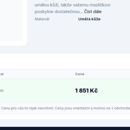
umělou kůží, takže vašemu mazlíčkovi
poskytne dostatečnou...
Číst dále
Materiál
Umělá kůže
st
Cena
1 851 Kč
em
enu pro vás to nijak neovlivní. Ceny jsou orientační a mohou se v obchodech