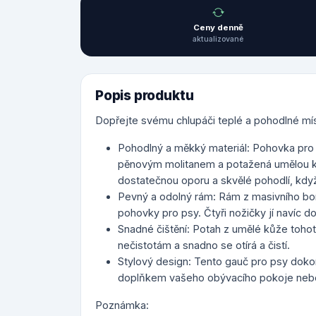
Ceny denně
aktualizované
Popis produktu
Dopřejte svému chlupáči teplé a pohodlné mís
Pohodlný a měkký materiál: Pohovka pro
pěnovým molitanem a potažená umělou k
dostatečnou oporu a skvělé pohodlí, když
Pevný a odolný rám: Rám z masivního bor
pohovky pro psy. Čtyři nožičky jí navíc dod
Snadné čištění: Potah z umělé kůže toho
nečistotám a snadno se otírá a čistí.
Stylový design: Tento gauč pro psy dokon
doplňkem vašeho obývacího pokoje nebo
Poznámka: