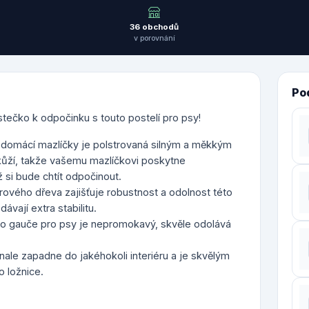
36 obchodů
v porovnání
Po
tečko k odpočinku s touto postelí pro psy!
 domácí mazlíčky je polstrovaná silným a měkkým
ůží, takže vašemu mazlíčkovi poskytne
 si bude chtít odpočinout.
ového dřeva zajišťuje robustnost a odolnost této
ávají extra stabilitu.
to gauče pro psy je nepromokavý, skvěle odolává
ale zapadne do jakéhokoli interiéru a je skvělým
 ložnice.