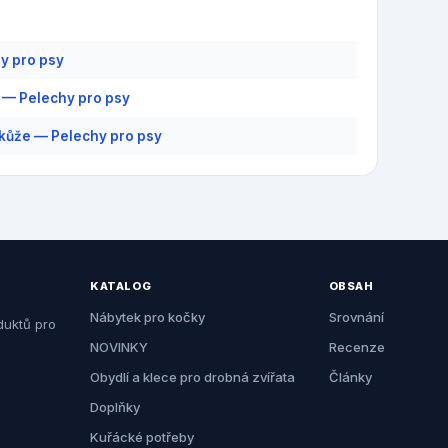
y pro psy
 — Pelechy pro psy
kůže — Pelechy pro psy
KATALOG
OBSAH
Nábytek pro kočky
Srovnání
duktů pro
NOVINKY
Recenze
Obydlí a klece pro drobná zvířata
Články
Doplňky
Kuřácké potřeby