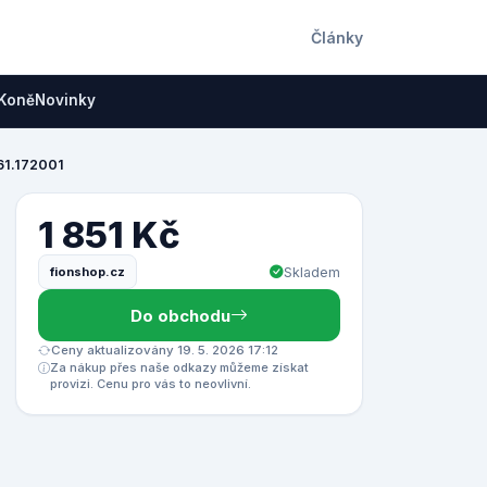
Články
Koně
Novinky
461.172001
1 851 Kč
fionshop.cz
Skladem
Do obchodu
Ceny aktualizovány 19. 5. 2026 17:12
Za nákup přes naše odkazy můžeme získat
provizi. Cenu pro vás to neovlivní.