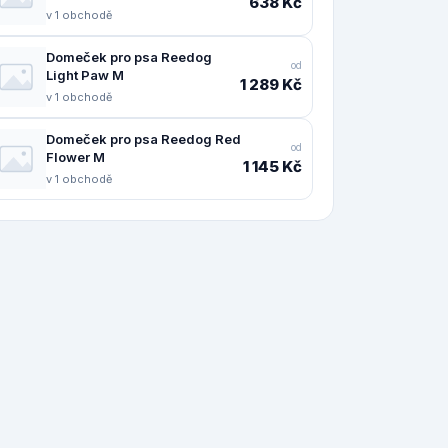
638 Kč
v 1 obchodě
Domeček pro psa Reedog
od
Light Paw M
1 289 Kč
v 1 obchodě
Domeček pro psa Reedog Red
od
Flower M
1 145 Kč
v 1 obchodě