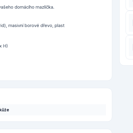
vašeho domácího mazlíčka.
id), masivní borové dřevo, plast
x H)
kůže