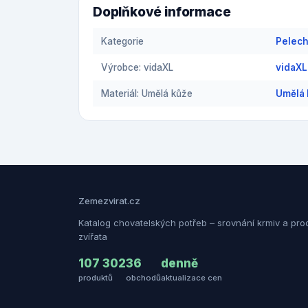
Doplňkové informace
Kategorie
Pelech
Výrobce: vidaXL
vidaXL
Materiál: Umělá kůže
Umělá 
Zemezvirat.cz
Katalog chovatelských potřeb – srovnání krmiv a pro
zvířata
107 302
36
denně
produktů
obchodů
aktualizace cen