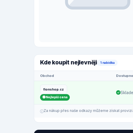
Kde koupit nejlevněji
1 nabídka
Obchod
Dostupno
fionshop.cz
Sklad
Nejlepší cena
Za nákup přes naše odkazy můžeme získat provizi. C