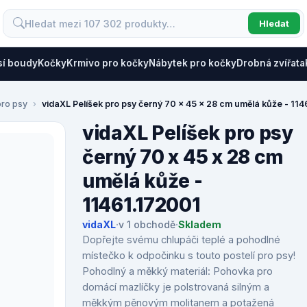
Hledat
sí boudy
Kočky
Krmivo pro kočky
Nábytek pro kočky
Drobná zvířata
pro psy
vidaXL Pelíšek pro psy černý 70 x 45 x 28 cm umělá kůže - 11
vidaXL Pelíšek pro psy
černý 70 x 45 x 28 cm
umělá kůže -
11461.172001
vidaXL
·
v 1 obchodě
·
Skladem
Dopřejte svému chlupáči teplé a pohodlné
místečko k odpočinku s touto postelí pro psy!
Pohodlný a měkký materiál: Pohovka pro
domácí mazlíčky je polstrovaná silným a
měkkým pěnovým molitanem a potažená