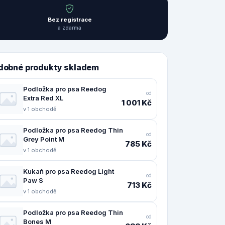
Bez registrace
a zdarma
dobné produkty skladem
Podložka pro psa Reedog
od
Extra Red XL
1 001 Kč
v 1 obchodě
Podložka pro psa Reedog Thin
od
Grey Point M
785 Kč
v 1 obchodě
Kukaň pro psa Reedog Light
od
Paw S
713 Kč
v 1 obchodě
Podložka pro psa Reedog Thin
od
Bones M