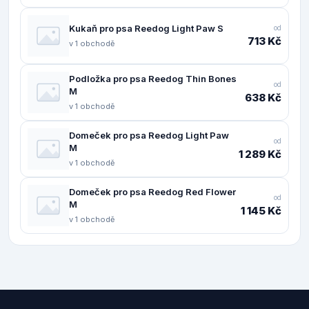
Kukaň pro psa Reedog Light Paw S
od
713 Kč
v 1 obchodě
Podložka pro psa Reedog Thin Bones
od
M
638 Kč
v 1 obchodě
Domeček pro psa Reedog Light Paw
od
M
1 289 Kč
v 1 obchodě
Domeček pro psa Reedog Red Flower
od
M
1 145 Kč
v 1 obchodě