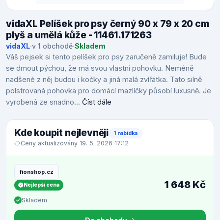
vidaXL Pelíšek pro psy černý 90 x 79 x 20 cm
plyš a umělá kůže - 11461.171263
vidaXL
·
v 1 obchodě
·
Skladem
Váš pejsek si tento pelíšek pro psy zaručeně zamiluje! Bude
se dmout pýchou, že má svou vlastní pohovku. Neméně
nadšené z něj budou i kočky a jiná malá zvířátka. Tato silně
polstrovaná pohovka pro domácí mazlíčky působí luxusně. Je
vyrobená ze snadno...
Číst dále
Kde koupit nejlevněji
1 nabídka
Ceny aktualizovány 19. 5. 2026 17:12
fionshop.cz
1 648 Kč
Nejlepší cena
Skladem