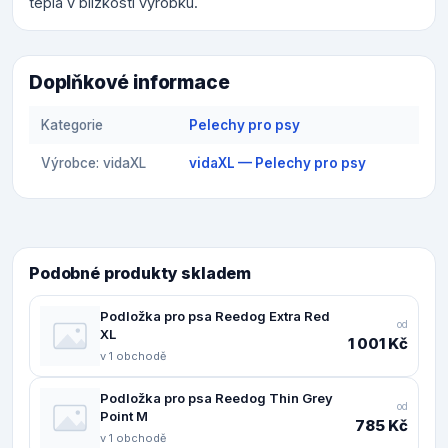
tepla v blízkosti výrobku.
Doplňkové informace
Kategorie
Pelechy pro psy
Výrobce: vidaXL
vidaXL — Pelechy pro psy
Podobné produkty skladem
Podložka pro psa Reedog Extra Red
od
XL
1 001 Kč
v 1 obchodě
Podložka pro psa Reedog Thin Grey
od
Point M
785 Kč
v 1 obchodě