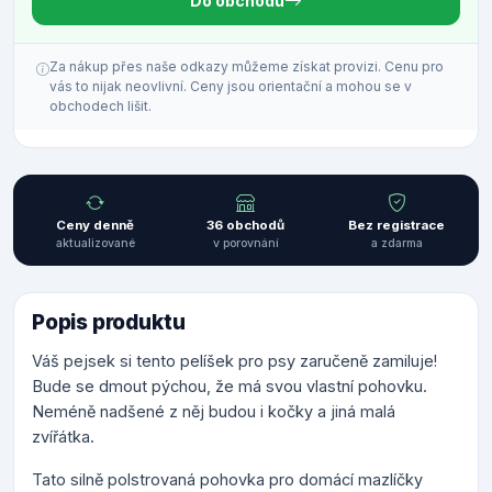
Do obchodu
Za nákup přes naše odkazy můžeme získat provizi. Cenu pro
vás to nijak neovlivní. Ceny jsou orientační a mohou se v
obchodech lišit.
Ceny denně
36 obchodů
Bez registrace
aktualizované
v porovnání
a zdarma
Popis produktu
Váš pejsek si tento pelíšek pro psy zaručeně zamiluje!
Bude se dmout pýchou, že má svou vlastní pohovku.
Neméně nadšené z něj budou i kočky a jiná malá
zvířátka.
Tato silně polstrovaná pohovka pro domácí mazlíčky