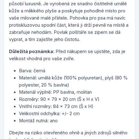
působí luxusně. Je vyrobená ze snadno čistitelné umělé
kůže a měkkého plyše a poskytuje pohodlné místo pro
vaše milované malé přátele. Pohovka pro psa má navíc
protiskluzovou spodní část, která ji drží pevně na místě a
zabraňuje nehodám. Povlak polštáře se zipem se dá
vyprat, a tím zajistíte jeho čistotu.
Důležitá poznámka
: Před nákupem se ujistěte, zda je
velikost vhodná pro vaše zvíře.
Barva: černá
Materiál: umělá kůže (100% polyuretan), plyš (80 %
polyester, 20 % bavlna)
Materiál výplně: PP bavlna, molitan
Rozměry: 90 x 79 x 20 cm (Š x H x V)
Vnitřní rozměry: 84 x 73 cm (Š x H)
Velikostní odchylka: +/- 2 cm
Montáž nutná: ano
Dbejte na riziko otevřeného ohně a jiných zdrojů silného