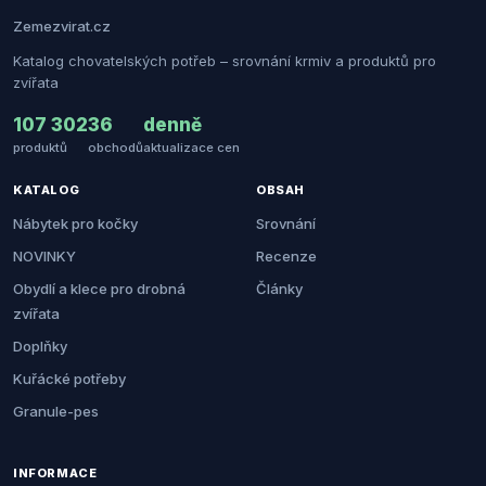
Zemezvirat.cz
Katalog chovatelských potřeb – srovnání krmiv a produktů pro
zvířata
107 302
36
denně
produktů
obchodů
aktualizace cen
KATALOG
OBSAH
Nábytek pro kočky
Srovnání
NOVINKY
Recenze
Obydlí a klece pro drobná
Články
zvířata
Doplňky
Kuřácké potřeby
Granule-pes
INFORMACE