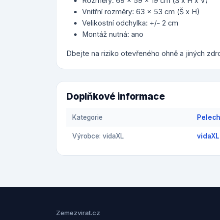
Rozměry: 69 x 59 x 19 cm (Š x H x V)
Vnitřní rozměry: 63 x 53 cm (Š x H)
Velikostní odchylka: +/- 2 cm
Montáž nutná: ano
Dbejte na riziko otevřeného ohně a jiných zdro
Doplňkové informace
Kategorie
Pelech
Výrobce: vidaXL
vidaXL
Zemezvirat.cz