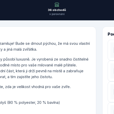
36 obchodů
v porovnání
Po
 zamiluje! Bude se dmout pýchou, že má svou vlastní
a jiná malá zvířátka.
 působí luxusně. Je vyrobená ze snadno čistitelné
dlné místo pro vaše milované malé přátele.
í část, která ji drží pevně na místě a zabraňuje
, a tím zajistíte jeho čistotu.
e, zda je velikost vhodná pro vaše zvíře.
plyš (80 % polyester, 20 % bavlna)