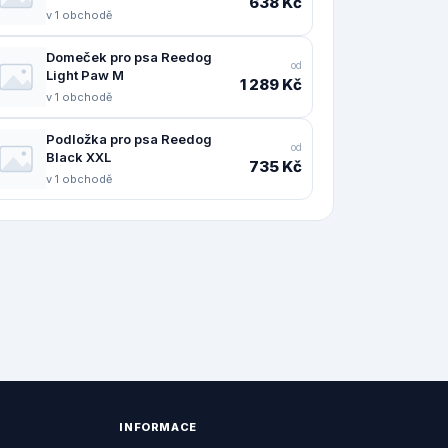
638 Kč
v 1 obchodě
Domeček pro psa Reedog
od
Light Paw M
1 289 Kč
v 1 obchodě
Podložka pro psa Reedog
od
Black XXL
735 Kč
v 1 obchodě
INFORMACE