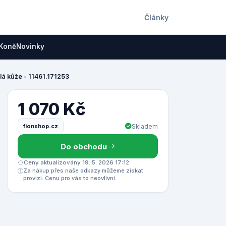
Články
Koně
Novinky
lá kůže - 11461.171253
1 070 Kč
fionshop.cz
Skladem
Do obchodu
Ceny aktualizovány 19. 5. 2026 17:12
Za nákup přes naše odkazy můžeme získat
provizi. Cenu pro vás to neovlivní.