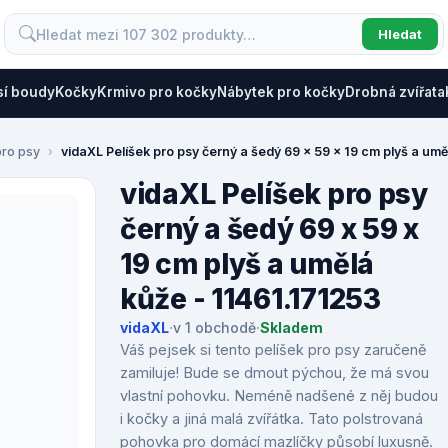
Hledat
sí boudy
Kočky
Krmivo pro kočky
Nábytek pro kočky
Drobná zvířata
pro psy
vidaXL Pelíšek pro psy černý a šedý 69 x 59 x 19 cm plyš a umě
vidaXL Pelíšek pro psy
černý a šedý 69 x 59 x
19 cm plyš a umělá
kůže - 11461.171253
vidaXL
·
v 1 obchodě
·
Skladem
Váš pejsek si tento pelíšek pro psy zaručeně
zamiluje! Bude se dmout pýchou, že má svou
vlastní pohovku. Neméně nadšené z něj budou
i kočky a jiná malá zvířátka. Tato polstrovaná
pohovka pro domácí mazlíčky působí luxusně.