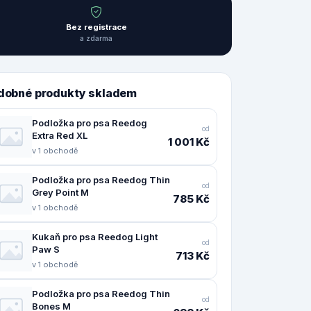
Bez registrace
a zdarma
dobné produkty skladem
Podložka pro psa Reedog
od
Extra Red XL
1 001 Kč
v 1 obchodě
Podložka pro psa Reedog Thin
od
Grey Point M
785 Kč
v 1 obchodě
Kukaň pro psa Reedog Light
od
Paw S
713 Kč
v 1 obchodě
Podložka pro psa Reedog Thin
od
Bones M