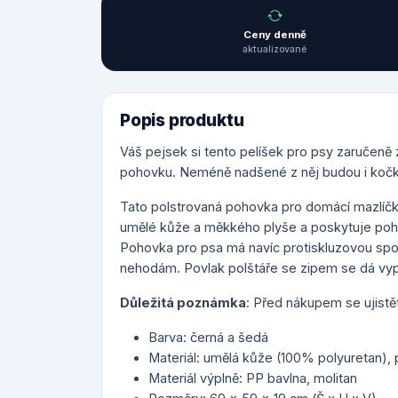
Ceny denně
aktualizované
Popis produktu
Váš pejsek si tento pelíšek pro psy zaručeně
pohovku. Neméně nadšené z něj budou i kočky 
Tato polstrovaná pohovka pro domácí mazlíčky
umělé kůže a měkkého plyše a poskytuje poho
Pohovka pro psa má navíc protiskluzovou spodn
nehodám. Povlak polštáře se zipem se dá vyprat
Důležitá poznámka
: Před nákupem se ujistět
Barva: černá a šedá
Materiál: umělá kůže (100% polyuretan), 
Materiál výplně: PP bavlna, molitan