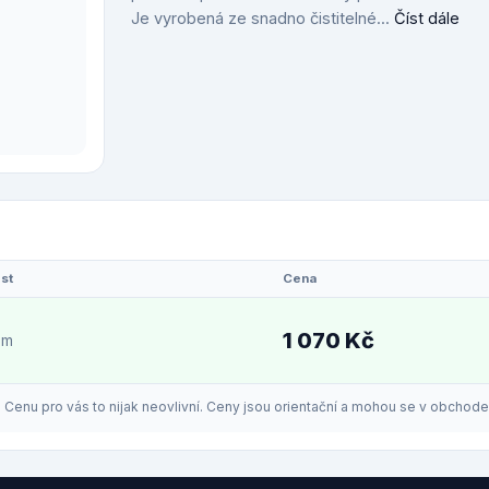
Je vyrobená ze snadno čistitelné...
Číst dále
st
Cena
1 070 Kč
em
enu pro vás to nijak neovlivní. Ceny jsou orientační a mohou se v obchodech