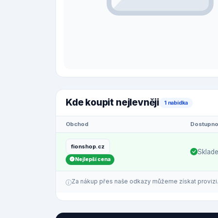
Kde koupit nejlevněji
1 nabídka
Obchod
Dostupno
fionshop.cz
Sklad
Nejlepší cena
Za nákup přes naše odkazy můžeme získat provizi. C