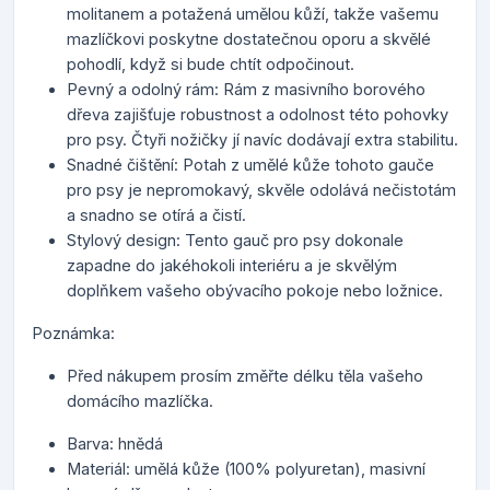
molitanem a potažená umělou kůží, takže vašemu
mazlíčkovi poskytne dostatečnou oporu a skvělé
pohodlí, když si bude chtít odpočinout.
Pevný a odolný rám: Rám z masivního borového
dřeva zajišťuje robustnost a odolnost této pohovky
pro psy. Čtyři nožičky jí navíc dodávají extra stabilitu.
Snadné čištění: Potah z umělé kůže tohoto gauče
pro psy je nepromokavý, skvěle odolává nečistotám
a snadno se otírá a čistí.
Stylový design: Tento gauč pro psy dokonale
zapadne do jakéhokoli interiéru a je skvělým
doplňkem vašeho obývacího pokoje nebo ložnice.
Poznámka:
Před nákupem prosím změřte délku těla vašeho
domácího mazlíčka.
Barva: hnědá
Materiál: umělá kůže (100% polyuretan), masivní