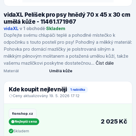
vidaXL Pelíšek pro psy hnědý 70 x 45 x 30 cm
umělá kůže - 11461.171967
vidaXL
·
v 1 obchodě
·
Skladem
Dopřejte svému chlupáči teplé a pohodlné místečko k
odpočinku s touto postelí pro psy! Pohodlný a měkký materiál:
Pohovka pro domácí mazlíčky je polstrovaná silným a
měkkým pěnovým molitanem a potažená umělou kůží, takže
vašemu mazlíčkovi poskytne dostatečnou...
Číst dále
Materiál
Umělá kůže
Kde koupit nejlevněji
1 nabídka
Ceny aktualizovány 19. 5. 2026 17:12
fionshop.cz
2 025 Kč
Nejlepší cena
Skladem