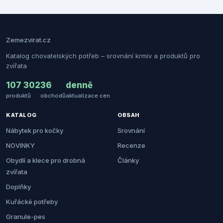
Zemezvirat.cz
Katalog chovatelských potřeb – srovnání krmiv a produktů pro
zvířata
107 302
36
denně
produktů
obchodů
aktualizace cen
KATALOG
OBSAH
Nábytek pro kočky
Srovnání
NOVINKY
Recenze
Obydlí a klece pro drobná
Články
zvířata
Doplňky
Kuřácké potřeby
Granule-pes