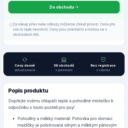
Do obchodu
Za nákup přes naše odkazy můžeme získat provizi. Cenu pro
vás to nijak neovlivní. Ceny jsou orientační a mohou se v
obchodech lišit.
Ceny denně
36 obchodů
Bez registrace
aktualizované
v porovnání
a zdarma
Popis produktu
Dopřejte svému chlupáči teplé a pohodlné místečko k
odpočinku s touto postelí pro psy!
Pohodlný a měkký materiál: Pohovka pro domácí
mazlíčky je polstrovaná silným a měkkým pěnovým