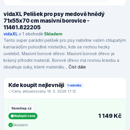
vidaXL Pelíšek pro psy medově hnědý
71x55x70 cm masivní borovice -
11461.822205
vidaXL
·
v 1 obchodě
·
Skladem
Tento super parádní pelíšek pro psy nabídne vašim chlupatým
kamarádům pohodlné místečko, kde se mohou hezky
uvelebit. Masivní borové dřevo: Masivní borové dřevo je
krásný přírodní materiál. Borové dřevo má rovnou kresbu a
obsahuje suky, které materiálu...
Číst dále
Kde koupit nejlevněji
1 nabídka
Ceny aktualizovány 19. 5. 2026 17:12
fionshop.cz
1 149 Kč
Nejlepší cena
Skladem