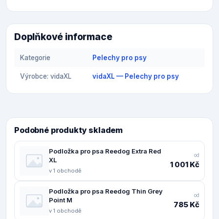
Doplňkové informace
Kategorie
Pelechy pro psy
Výrobce: vidaXL
vidaXL — Pelechy pro psy
Podobné produkty skladem
Podložka pro psa Reedog Extra Red
od
XL
1 001 Kč
v 1 obchodě
Podložka pro psa Reedog Thin Grey
od
Point M
785 Kč
v 1 obchodě