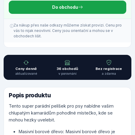
Do obchodu
Za nákup přes naše odkazy můžeme získat provizi. Cenu pro
vás to nijak neovlivní. Ceny jsou orientační a mohou se v
obchodech lišit.
Ceny denně
36 obchodů
Bez registrace
aktualizované
v porovnání
a zdarma
Popis produktu
Tento super parádní pelíšek pro psy nabídne vašim
chlupatým kamarádům pohodlné místečko, kde se
mohou hezky uvelebit.
Masivní borové dřevo: Masivní borové dřevo je