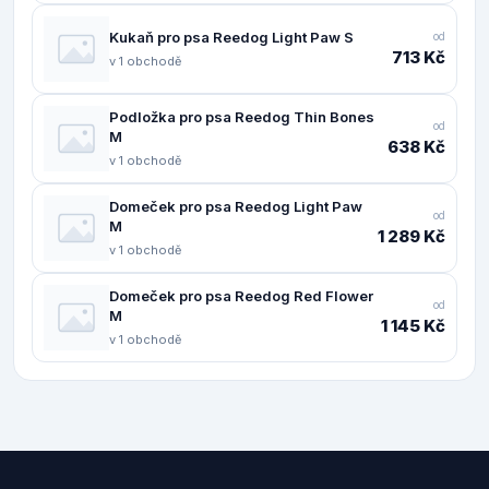
Kukaň pro psa Reedog Light Paw S
od
713 Kč
v 1 obchodě
Podložka pro psa Reedog Thin Bones
od
M
638 Kč
v 1 obchodě
Domeček pro psa Reedog Light Paw
od
M
1 289 Kč
v 1 obchodě
Domeček pro psa Reedog Red Flower
od
M
1 145 Kč
v 1 obchodě