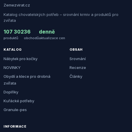
Zemezvirat.cz
Katalog chovatelských potřeb – srovnání krmiv a produktů pro
zvířata
107 302
36
denně
produktů
obchodů
aktualizace cen
KATALOG
OBSAH
Nábytek pro kočky
Srovnání
NOVINKY
Recenze
Obydlí a klece pro drobná
Články
zvířata
Doplňky
Kuřácké potřeby
Granule-pes
INFORMACE