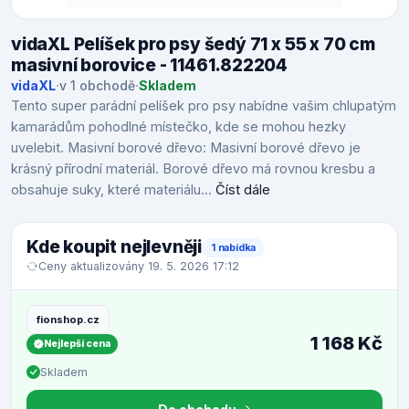
vidaXL Pelíšek pro psy šedý 71 x 55 x 70 cm
masivní borovice - 11461.822204
vidaXL
·
v 1 obchodě
·
Skladem
Tento super parádní pelíšek pro psy nabídne vašim chlupatým
kamarádům pohodlné místečko, kde se mohou hezky
uvelebit. Masivní borové dřevo: Masivní borové dřevo je
krásný přírodní materiál. Borové dřevo má rovnou kresbu a
obsahuje suky, které materiálu...
Číst dále
Kde koupit nejlevněji
1 nabídka
Ceny aktualizovány 19. 5. 2026 17:12
fionshop.cz
1 168 Kč
Nejlepší cena
Skladem