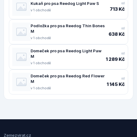
Kukaň pro psa Reedog Light Paw S
od
713 Kč
v 1 obchodě
Podložka pro psa Reedog Thin Bones
od
M
638 Kč
v 1 obchodě
Domeček pro psa Reedog Light Paw
od
M
1 289 Kč
v 1 obchodě
Domeček pro psa Reedog Red Flower
od
M
1 145 Kč
v 1 obchodě
Zemezvirat.cz