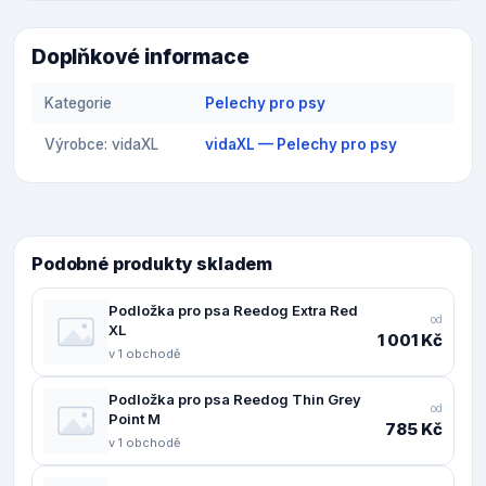
Doplňkové informace
Kategorie
Pelechy pro psy
Výrobce: vidaXL
vidaXL — Pelechy pro psy
Podobné produkty skladem
Podložka pro psa Reedog Extra Red
od
XL
1 001 Kč
v 1 obchodě
Podložka pro psa Reedog Thin Grey
od
Point M
785 Kč
v 1 obchodě