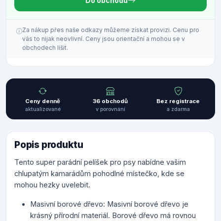
Do obchodu
Za nákup přes naše odkazy můžeme získat provizi. Cenu pro
vás to nijak neovlivní. Ceny jsou orientační a mohou se v
obchodech lišit.
Ceny denně
36 obchodů
Bez registrace
aktualizované
v porovnání
a zdarma
Popis produktu
Tento super parádní pelíšek pro psy nabídne vašim
chlupatým kamarádům pohodlné místečko, kde se
mohou hezky uvelebit.
Masivní borové dřevo: Masivní borové dřevo je
krásný přírodní materiál. Borové dřevo má rovnou