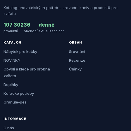
Katalog chovatelských potřeb – srovnání krmiv a produktů pro
zvířata
107 302
36
denně
produktů
obchodů
aktualizace cen
KATALOG
OBSAH
Nábytek pro kočky
Srovnání
NOVINKY
Recenze
Obydlí a klece pro drobná
Články
zvířata
Doplňky
Kuřácké potřeby
Granule-pes
INFORMACE
O nás