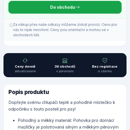
Do obchodu
Za nákup přes naše odkazy můžeme získat provizi. Cenu pro
vás to nijak neovlivní. Ceny jsou orientační a mohou se v
obchodech lišit.
Ceny denně
36 obchodů
Bez registrace
aktualizované
v porovnání
a zdarma
Popis produktu
Dopřejte svému chlupáči teplé a pohodlné místečko k
odpočinku s touto postelí pro psy!
Pohodlný a měkký materiál: Pohovka pro domácí
mazlíčky je polstrovaná silným a měkkým pěnovým