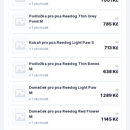
1 001 Kč
v 1 obchodě
Podložka pro psa Reedog Thin Grey
od
Point M
785 Kč
v 1 obchodě
Kukaň pro psa Reedog Light Paw S
od
713 Kč
v 1 obchodě
Podložka pro psa Reedog Thin Bones
od
M
638 Kč
v 1 obchodě
Domeček pro psa Reedog Light Paw
od
M
1 289 Kč
v 1 obchodě
Domeček pro psa Reedog Red Flower
od
M
1 145 Kč
v 1 obchodě