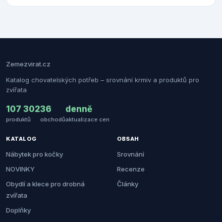
Zemezvirat.cz
Katalog chovatelských potřeb – srovnání krmiv a produktů pro
zvířata
107 302
36
denně
produktů
obchodů
aktualizace cen
KATALOG
OBSAH
Nábytek pro kočky
Srovnání
NOVINKY
Recenze
Obydlí a klece pro drobná
Články
zvířata
Doplňky