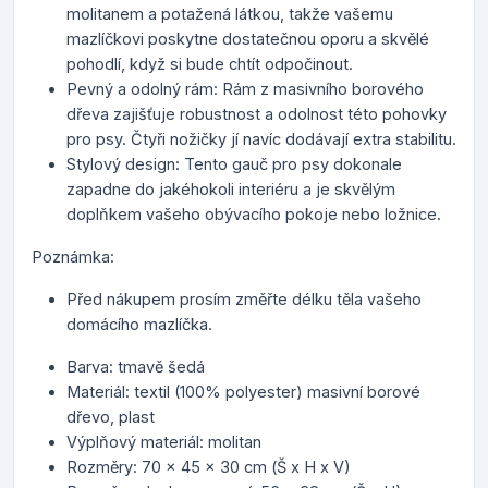
molitanem a potažená látkou, takže vašemu
mazlíčkovi poskytne dostatečnou oporu a skvělé
pohodlí, když si bude chtít odpočinout.
Pevný a odolný rám: Rám z masivního borového
dřeva zajišťuje robustnost a odolnost této pohovky
pro psy. Čtyři nožičky jí navíc dodávají extra stabilitu.
Stylový design: Tento gauč pro psy dokonale
zapadne do jakéhokoli interiéru a je skvělým
doplňkem vašeho obývacího pokoje nebo ložnice.
Poznámka:
Před nákupem prosím změřte délku těla vašeho
domácího mazlíčka.
Barva: tmavě šedá
Materiál: textil (100% polyester) masivní borové
dřevo, plast
Výplňový materiál: molitan
Rozměry: 70 x 45 x 30 cm (Š x H x V)