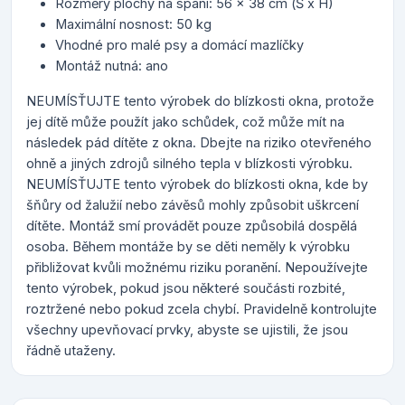
Rozměry plochy na spaní: 56 x 38 cm (Š x H)
Maximální nosnost: 50 kg
Vhodné pro malé psy a domácí mazlíčky
Montáž nutná: ano
NEUMÍSŤUJTE tento výrobek do blízkosti okna, protože
jej dítě může použít jako schůdek, což může mít na
následek pád dítěte z okna. Dbejte na riziko otevřeného
ohně a jiných zdrojů silného tepla v blízkosti výrobku.
NEUMÍSŤUJTE tento výrobek do blízkosti okna, kde by
šňůry od žalužií nebo závěsů mohly způsobit uškrcení
dítěte. Montáž smí provádět pouze způsobilá dospělá
osoba. Během montáže by se děti neměly k výrobku
přibližovat kvůli možnému riziku poranění. Nepoužívejte
tento výrobek, pokud jsou některé součásti rozbité,
roztržené nebo pokud zcela chybí. Pravidelně kontrolujte
všechny upevňovací prvky, abyste se ujistili, že jsou
řádně utaženy.