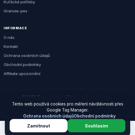
Kuřácké potřeby
Granule-pes
INFORMACE
O nás
Kontakt
Ochrana osobních údajů
Obchodní podmínky
Affiliate upozornění
© 2026 Zemezvirat.cz. Všechna práva vyhrazena.
Tento web používá cookies pro měření návštěvnosti přes
Za nákup přes naše odkazy můžeme získat provizi. Cenu pro vás to
Google Tag Manager.
neovlivní.
Ochrana osobních údajů
Obchodní podmínky
Zamítnout
Souhlasím