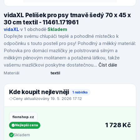
vidaXL Pelíšek pro psy tmavě šedý 70 x 45 x
30 cm textil - 11461.171961
vidaXL
·
v 1 obchodě
·
Skladem
Dopřejte svému chlupáči teplé a pohodlné místečko k
odpočinku s touto postelí pro psy! Pohodlný a měkký materiál:
Pohovka pro domácí mazlíčky je polstrovaná silným a
měkkým pěnovým molitanem a potažená látkou, takže
vašemu mazlíčkovi poskytne dostatečnou...
Číst dále
Materiál
textil
Kde koupit nejlevněji
1 nabídka
Ceny aktualizovány 19. 5. 2026 17:12
fionshop.cz
1 728 Kč
Nejlepší cena
Skladem