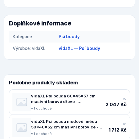
Doplňkové informace
Kategorie
Psí boudy
Výrobce: vidaXL
vidaXL — Psí boudy
Podobné produkty skladem
vidaXL Psí bouda 60x45x57 cm
od
masivní borové dřevo -
2 047 Kč
11461.822476
v 1 obchodě
vidaXL Psí bouda medově hnědá
od
50x40x52 cm masivní borovice -
1 712 Kč
11461.822474
v 1 obchodě