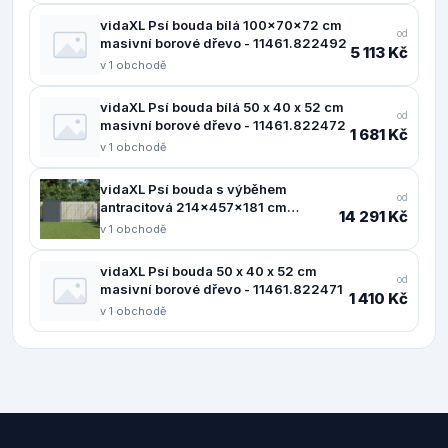
vidaXL Psí bouda bílá 100x70x72 cm
od
masivní borové dřevo - 11461.822492
5 113 Kč
v 1 obchodě
vidaXL Psí bouda bílá 50 x 40 x 52 cm
od
masivní borové dřevo - 11461.822472
1 681 Kč
v 1 obchodě
vidaXL Psí bouda s výběhem
od
antracitová 214x457x181 cm
14 291 Kč
pozinkovaná ocel - 11461.3189132
v 1 obchodě
vidaXL Psí bouda 50 x 40 x 52 cm
od
masivní borové dřevo - 11461.822471
1 410 Kč
v 1 obchodě