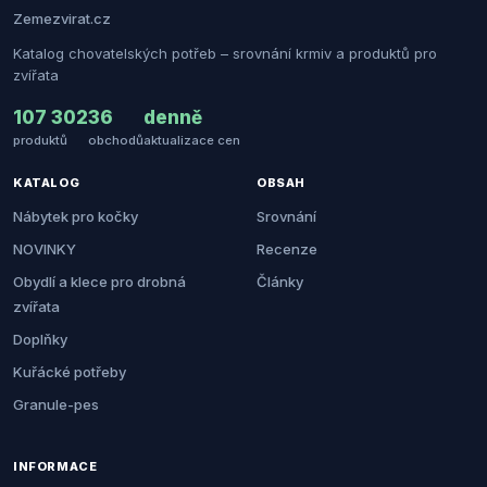
Zemezvirat.cz
Katalog chovatelských potřeb – srovnání krmiv a produktů pro
zvířata
107 302
36
denně
produktů
obchodů
aktualizace cen
KATALOG
OBSAH
Nábytek pro kočky
Srovnání
NOVINKY
Recenze
Obydlí a klece pro drobná
Články
zvířata
Doplňky
Kuřácké potřeby
Granule-pes
INFORMACE