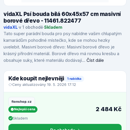
vidaXL Psí bouda bílá 60x45x57 cm masivní
borové dřevo - 11461.822477
vidaXL
·
v 1 obchodě
·
Skladem
Tato super parádní bouda pro psy nabídne vašim chlupatým
kamarádům pohodlné místečko, kde se mohou hezky
uvelebit. Masivní borové dřevo: Masivní borové dřevo je
krásný přírodní materiál. Borové dřevo má rovnou kresbu a
obsahuje suky, které materiálu dodávají...
Číst dále
Kde koupit nejlevněji
1 nabídka
Ceny aktualizovány 19. 5. 2026 17:12
fionshop.cz
2 484 Kč
Nejlepší cena
Skladem