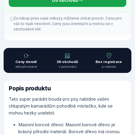
Do obchodu
Za nákup přes naše odkazy můžeme získat provizi. Cenu pro
vás to nijak neovlivní. Ceny jsou orientační a mohou se v
obchodech lišit.
Ceny denně
36 obchodů
Bez registrace
aktualizované
v porovnání
a zdarma
Popis produktu
Tato super parádní bouda pro psy nabídne vašim
chlupatým kamarádům pohodlné místečko, kde se
mohou hezky uvelebit.
Masivní borové dřevo: Masivní borové dřevo je
krásný přírodní materiál. Borové dřevo má rovnou