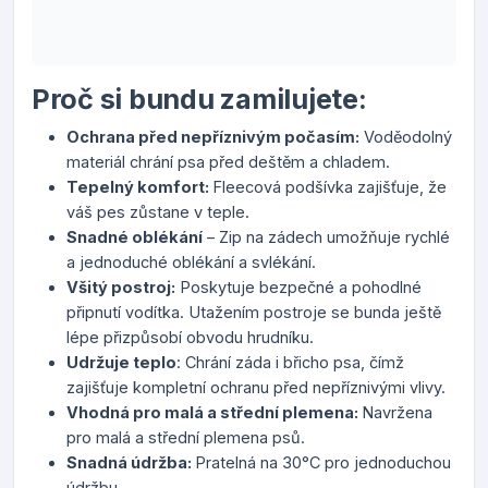
Proč si bundu zamilujete:
Ochrana před nepříznivým počasím:
Voděodolný
materiál chrání psa před deštěm a chladem.
Tepelný komfort:
Fleecová podšívka zajišťuje, že
váš pes zůstane v teple.
Snadné oblékání
– Zip na zádech umožňuje rychlé
a jednoduché oblékání a svlékání.
Všitý postroj:
Poskytuje bezpečné a pohodlné
připnutí vodítka. Utažením postroje se bunda ještě
lépe přizpůsobí obvodu hrudníku.
Udržuje teplo
: Chrání záda i břicho psa, čímž
zajišťuje kompletní ochranu před nepříznivými vlivy.
Vhodná pro malá a střední plemena:
Navržena
pro malá a střední plemena psů.
Snadná údržba:
Pratelná na 30°C pro jednoduchou
údržbu.