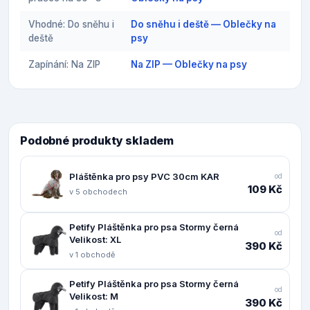
Vhodné: Do sněhu i
Do sněhu i deště — Oblečky na
deště
psy
Zapínání: Na ZIP
Na ZIP — Oblečky na psy
Podobné produkty skladem
Pláštěnka pro psy PVC 30cm KAR
od
109 Kč
v 5 obchodech
Petify Pláštěnka pro psa Stormy černá
od
Velikost: XL
390 Kč
v 1 obchodě
Petify Pláštěnka pro psa Stormy černá
od
Velikost: M
390 Kč