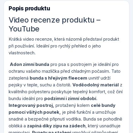
Popis produktu
Video recenze produktu –
YouTube
Krátká video recenze, která názorně představí produkt
při používání. Ideální pro rychlý přehled o jeho
vlastnostech.
Adon zimní bunda
pro psa s postrojem je ideální pro
ochranu vašeho mazlíčka před chladným počasím. Tato
zateplená
bunda s hřejivým fleecem
uvnitř udrží
pejsky v teple, suchu a čistotě.
Voděodolný materiál
z
kvalitního polyesteru poskytuje tepelný komfort, což činí
bundu ideální pro
podzimní i zimní období
.
Integrovaný postroj,
protažený kolem
celé bundy
pomocí všitých poutek,
je plně funkční a umožňuje
snadné a bezpečné připnutí vodítka. Bunda se pohodlně
obléká a
zapíná díky zipu na zádech
, který usnadňuje
manipulaci.
Puzety na stažení
umožňují přizpůsobení