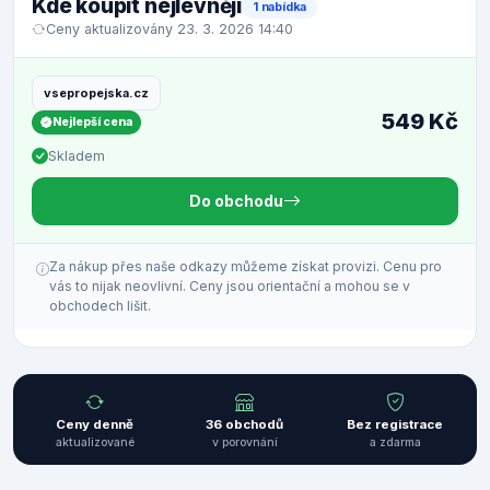
Kde koupit nejlevněji
1 nabídka
Ceny aktualizovány 23. 3. 2026 14:40
vsepropejska.cz
549 Kč
Nejlepší cena
Skladem
Do obchodu
Za nákup přes naše odkazy můžeme získat provizi. Cenu pro
vás to nijak neovlivní. Ceny jsou orientační a mohou se v
obchodech lišit.
Ceny denně
36 obchodů
Bez registrace
aktualizované
v porovnání
a zdarma