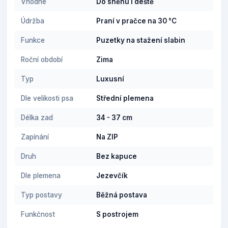
Vhodné
Do sněhu i deště
Údržba
Praní v pračce na 30 °C
Funkce
Puzetky na stažení slabin
Roční období
Zima
Typ
Luxusní
Dle velikosti psa
Střední plemena
Délka zad
34 - 37 cm
Zapínání
Na ZIP
Druh
Bez kapuce
Dle plemena
Jezevčík
Typ postavy
Běžná postava
Funkčnost
S postrojem