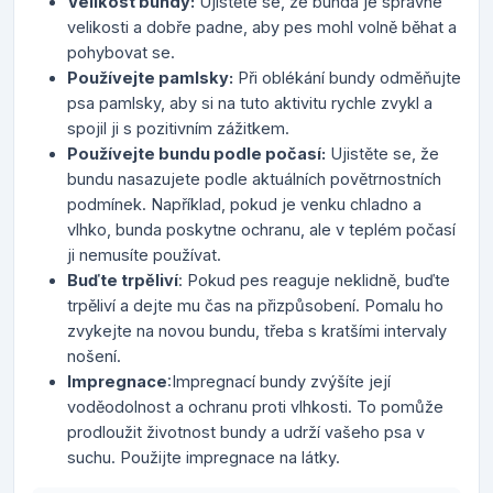
Velikost bundy:
Ujistěte se, že bunda je správné
velikosti a dobře padne, aby pes mohl volně běhat a
pohybovat se.
Používejte pamlsky:
Při oblékání bundy odměňujte
psa pamlsky, aby si na tuto aktivitu rychle zvykl a
spojil ji s pozitivním zážitkem.
Používejte bundu podle počasí:
Ujistěte se, že
bundu nasazujete podle aktuálních povětrnostních
podmínek. Například, pokud je venku chladno a
vlhko, bunda poskytne ochranu, ale v teplém počasí
ji nemusíte používat.
Buďte trpěliví
: Pokud pes reaguje neklidně, buďte
trpěliví a dejte mu čas na přizpůsobení. Pomalu ho
zvykejte na novou bundu, třeba s kratšími intervaly
nošení.
Impregnace
:
Impregnací bundy zvýšíte její
voděodolnost a ochranu proti vlhkosti. To pomůže
prodloužit životnost bundy a udrží vašeho psa v
suchu. Použijte
impregnace na látky.