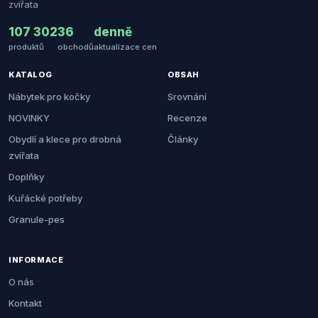
zvířata
107 302
36
denně
produktů
obchodů
aktualizace cen
KATALOG
OBSAH
Nábytek pro kočky
Srovnání
NOVINKY
Recenze
Obydlí a klece pro drobná
Články
zvířata
Doplňky
Kuřácké potřeby
Granule-pes
INFORMACE
O nás
Kontakt