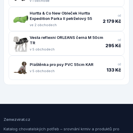
v 1 obchodě
Hurtta & Co New Obleček Hurtta
od
Expedition Parka II petrželový 55
2 179 Kč
ve 2 obchodech
Vesta reflexní ORLEANS černá M 50cm
od
TR
295 Kč
v 5 obchodech
Pláštěnka pro psy PVC 55cm KAR
od
133 Kč
v 5 obchodech
Zemezvirat.cz
Katalog chovatelských potřeb – srovnání krmiv a produktů pro