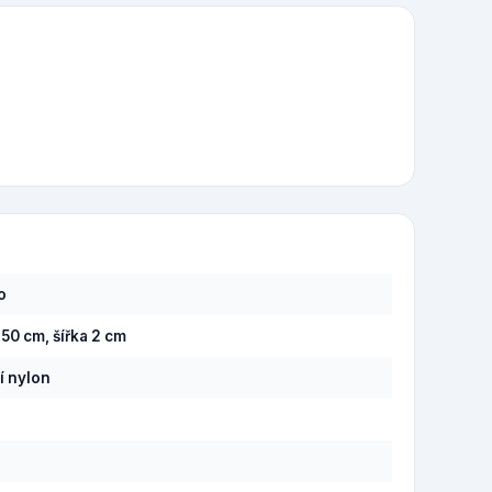
o
150 cm, šířka 2 cm
í nylon