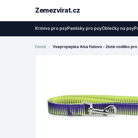
Zemezvirat.cz
Krmivo pro psy
Pamlsky pro psy
Oblečky na psy
P
Domů
Vsepropejska Alsa fialovo - žluté vodítko pro