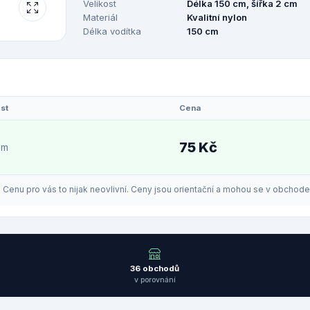
Velikost
Délka 150 cm, šířka 2 cm
Materiál
Kvalitní nylon
Délka vodítka
150 cm
st
Cena
75 Kč
em
enu pro vás to nijak neovlivní. Ceny jsou orientační a mohou se v obchodech
36 obchodů
v porovnání