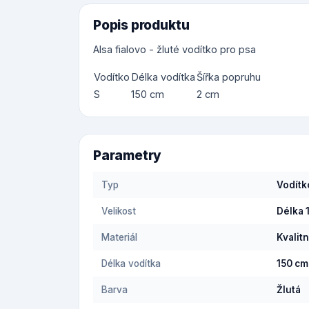
Popis produktu
Alsa fialovo - žluté vodítko pro psa
Vodítko
Délka vodítka
Šířka popruhu
S
150 cm
2 cm
Parametry
Typ
Vodítk
Velikost
Délka 
Materiál
Kvalitn
Délka vodítka
150 cm
Barva
Žlutá