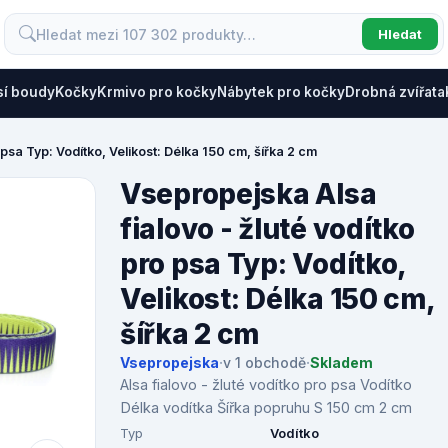
Hledat
sí boudy
Kočky
Krmivo pro kočky
Nábytek pro kočky
Drobná zvířata
 psa Typ: Vodítko, Velikost: Délka 150 cm, šířka 2 cm
Vsepropejska Alsa
fialovo - žluté vodítko
pro psa Typ: Vodítko,
Velikost: Délka 150 cm,
šířka 2 cm
Vsepropejska
·
v 1 obchodě
·
Skladem
Alsa fialovo - žluté vodítko pro psa Vodítko
Délka vodítka Šířka popruhu S 150 cm 2 cm
Typ
Vodítko