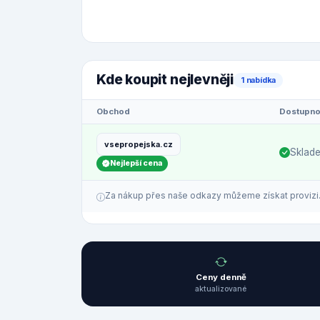
Kde koupit nejlevněji
1 nabídka
Obchod
Dostupno
vsepropejska.cz
Sklad
Nejlepší cena
Za nákup přes naše odkazy můžeme získat provizi. C
Ceny denně
aktualizované