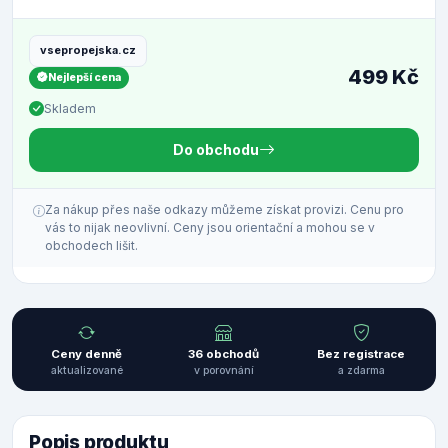
vsepropejska.cz
499 Kč
Nejlepší cena
Skladem
Do obchodu
Za nákup přes naše odkazy můžeme získat provizi. Cenu pro
vás to nijak neovlivní. Ceny jsou orientační a mohou se v
obchodech lišit.
Ceny denně
36 obchodů
Bez registrace
aktualizované
v porovnání
a zdarma
Popis produktu