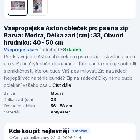
Vsepropejska Aston obleček pro psa na zip
Barva: Modrá, Délka zad (cm): 33, Obvod
hrudníku: 40 - 50 cm
Vsepropejska
·
v 1 obchodě
·
Skladem
Představujeme Aston obleček pro psa na zip - skvělou bundu
pro vašeho čtyřnohého kamaráda. Tato bunda spojuje pohodlí
s praktičností, kterou bude Váš pes milovat. Zip na zádech
Nejlepší věc na téhle bundě? Zip na zádech! Díky němu bude
oblékání vašeho psa...
Číst dále
Barva
Modrá
Délka zad (cm)
33
Obvod hrudníku
56 - 58 cm
Materiál
Polyester
Kde koupit nejlevněji
1 nabídka
Ceny aktualizovány 23. 3. 2026 14:41