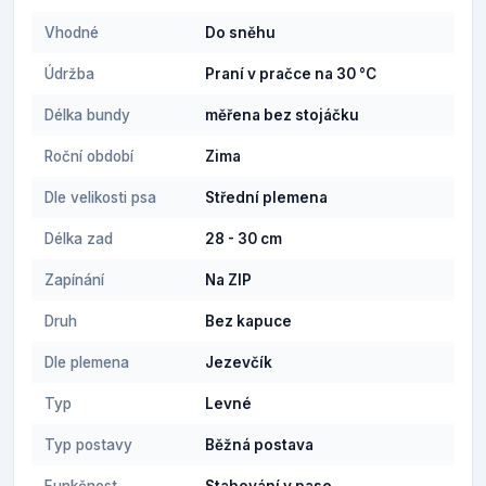
Vhodné
Do sněhu
Údržba
Praní v pračce na 30 °C
Délka bundy
měřena bez stojáčku
Roční období
Zima
Dle velikosti psa
Střední plemena
Délka zad
28 - 30 cm
Zapínání
Na ZIP
Druh
Bez kapuce
Dle plemena
Jezevčík
Typ
Levné
Typ postavy
Běžná postava
Funkčnost
Stahování v pase