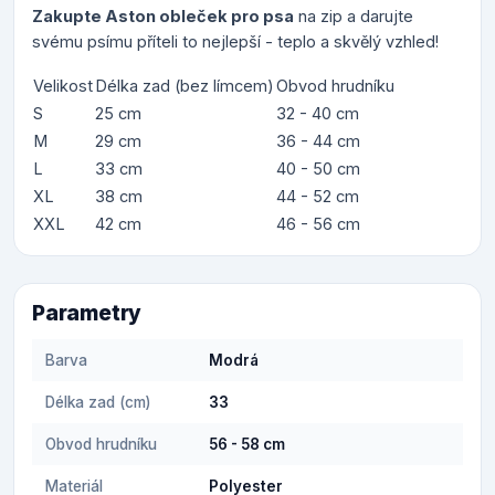
Zakupte Aston obleček pro psa
na zip a darujte
svému psímu příteli to nejlepší - teplo a skvělý vzhled!
Velikost
Délka zad (bez límcem)
Obvod hrudníku
S
25 cm
32 - 40 cm
M
29 cm
36 - 44 cm
L
33 cm
40 - 50 cm
XL
38 cm
44 - 52 cm
XXL
42 cm
46 - 56 cm
Parametry
Barva
Modrá
Délka zad (cm)
33
Obvod hrudníku
56 - 58 cm
Materiál
Polyester