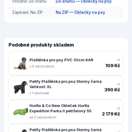
Vhodné: Do sněhu
Do sněhu — Oblečky na psy
Zapínání: Na ZIP
Na ZIP — Oblečky na psy
Podobné produkty skladem
Pláštěnka pro psy PVC 30cm KAR
od
109 Kč
v 5 obchodech
Petify Pláštěnka pro psa Stormy černá
od
Velikost: XL
390 Kč
v 1 obchodě
Hurtta & Co New Obleček Hurtta
od
Expedition Parka II petrželový 55
2 179 Kč
ve 2 obchodech
Petify Pláštěnka pro psa Stormy černá