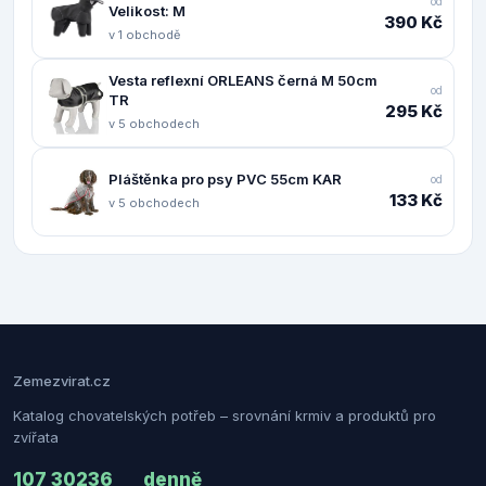
od
Velikost: M
390 Kč
v 1 obchodě
Vesta reflexní ORLEANS černá M 50cm
od
TR
295 Kč
v 5 obchodech
Pláštěnka pro psy PVC 55cm KAR
od
133 Kč
v 5 obchodech
Zemezvirat.cz
Katalog chovatelských potřeb – srovnání krmiv a produktů pro
zvířata
107 302
36
denně