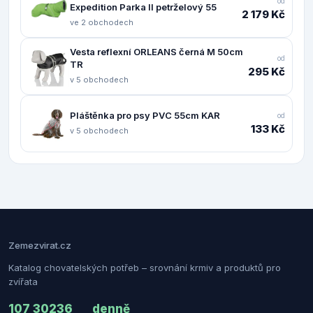
od
Expedition Parka II petrželový 55
2 179 Kč
ve 2 obchodech
Vesta reflexní ORLEANS černá M 50cm
od
TR
295 Kč
v 5 obchodech
Pláštěnka pro psy PVC 55cm KAR
od
133 Kč
v 5 obchodech
Zemezvirat.cz
Katalog chovatelských potřeb – srovnání krmiv a produktů pro
zvířata
107 302
36
denně