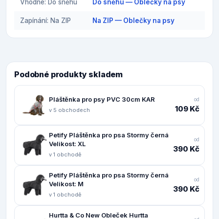
Vhodné: Do sněhu
Do sněhu — Oblečky na psy
Zapínání: Na ZIP
Na ZIP — Oblečky na psy
Podobné produkty skladem
Pláštěnka pro psy PVC 30cm KAR
od
109 Kč
v 5 obchodech
Petify Pláštěnka pro psa Stormy černá
od
Velikost: XL
390 Kč
v 1 obchodě
Petify Pláštěnka pro psa Stormy černá
od
Velikost: M
390 Kč
v 1 obchodě
Hurtta & Co New Obleček Hurtta