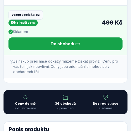
vsepropejska.cz
499 Kč
Nejlepší cena
Skladem
Do obchodu
Za nákup přes naše odkazy můžeme získat provizi. Cenu pro
vás to nijak neovlivní. Ceny jsou orientační a mohou se v
obchodech lišit.
Ceny denně
36 obchodů
Bez registrace
aktualizované
v porovnání
a zdarma
Popis produktu