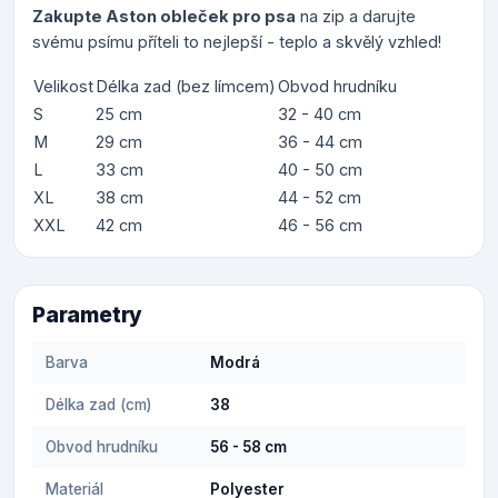
Zakupte Aston obleček pro psa
na zip a darujte
svému psímu příteli to nejlepší - teplo a skvělý vzhled!
Velikost
Délka zad (bez límcem)
Obvod hrudníku
S
25 cm
32 - 40 cm
M
29 cm
36 - 44 cm
L
33 cm
40 - 50 cm
XL
38 cm
44 - 52 cm
XXL
42 cm
46 - 56 cm
Parametry
Barva
Modrá
Délka zad (cm)
38
Obvod hrudníku
56 - 58 cm
Materiál
Polyester