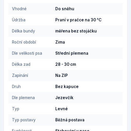
Vhodné
Do sněhu
Údržba
Praní v pračce na 30 °C
Délka bundy
měřena bez stojáčku
Roční období
Zima
Dle velikosti psa
Střední plemena
Délka zad
28 - 30 cm
Zapínání
Na ZIP
Druh
Bez kapuce
Dle plemena
Jezevčík
Typ
Levné
Typ postavy
Běžná postava
Funkčnost
Stahování v pase