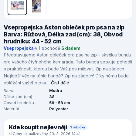
Vsepropejska Aston obleček pro psa na zip
Barva: Růžová, Délka zad (cm): 38, Obvod
hrudníku: 44 - 52 cm
Vsepropejska
·
v 1 obchodě
·
Skladem
Představujeme Aston obleček pro psa na zip - skvělou bundu
pro vašeho čtyřnohého kamaráda. Tato bunda spojuje pohodlí
s praktičností, kterou bude Váš pes milovat. Zip na zádech
Nejlepší věc na téhle bundě? Zip na zádech! Díky němu bude
oblékání vašeho psa...
Číst dále
Barva
Modrá
Délka zad (cm)
38
Obvod hrudníku
56 - 58 cm
Materiál
Polyester
Kde koupit nejlevněji
1 nabídka
Ceny aktualizovány 23. 3. 2026 14:41