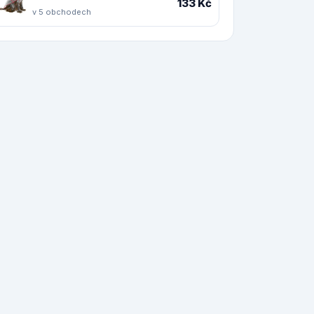
133 Kč
v 5 obchodech