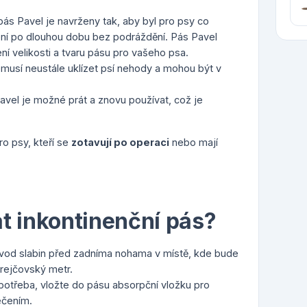
pás Pavel je navrženy tak, aby byl pro psy co
ení po dlouhou dobu bez podráždění. Pás Pavel
ní velikosti a tvaru pásu pro vašeho psa.
nemusí neustále uklízet psí nehody a mohou být v
Pavel je možné prát a znovu používat, což je
o psy, kteří se
zotavují po operaci
nebo mají
t inkontinenční pás?
vod slabin před zadníma nohama v místě, kde bude
rejčovský metr.
 potřeba, vložte do pásu absorpční vložku pro
ečením.