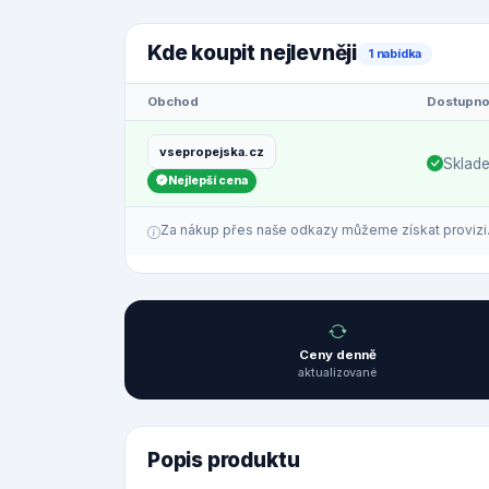
Kde koupit nejlevněji
1 nabídka
Obchod
Dostupno
vsepropejska.cz
Sklad
Nejlepší cena
Za nákup přes naše odkazy můžeme získat provizi. C
Ceny denně
aktualizované
Popis produktu