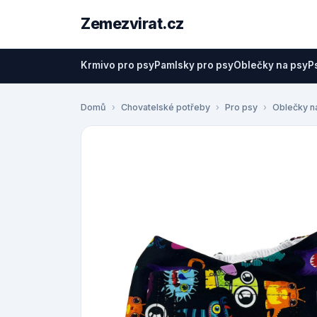
Zemezvirat.cz
Krmivo pro psy
Pamlsky pro psy
Oblečky na psy
P
Domů
Chovatelské potřeby
Pro psy
Oblečky n