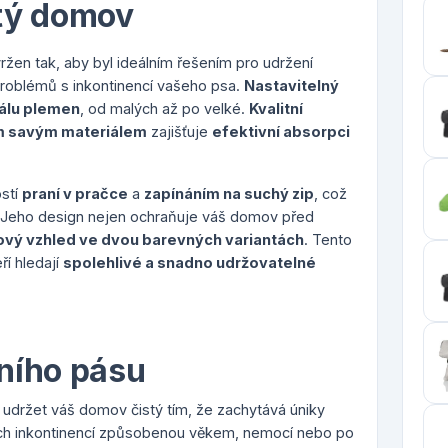
stý domov
ržen tak, aby byl ideálním řešením pro udržení
 problémů s inkontinencí vašeho psa.
Nastavitelný
kálu plemen
, od malých až po velké.
Kvalitní
m savým materiálem
zajišťuje
efektivní absorpci
ostí
praní v pračce
a
zapínáním na suchý zip
, což
 Jeho design nejen ochraňuje váš domov před
ový vzhled ve dvou barevných variantách
. Tento
ří hledají
spolehlivé a snadno udržovatelné
ního pásu
 udržet váš domov čistý tím, že zachytává úniky
ících inkontinencí způsobenou věkem, nemocí nebo po