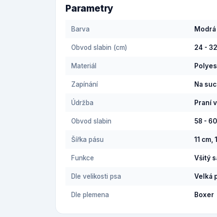
Parametry
Barva
Modrá
Obvod slabin (cm)
24 - 3
Materiál
Polyes
Zapínání
Na suc
Údržba
Praní 
Obvod slabin
58 - 6
Šířka pásu
11 cm, 
Funkce
Všitý 
Dle velikosti psa
Velká 
Dle plemena
Boxer