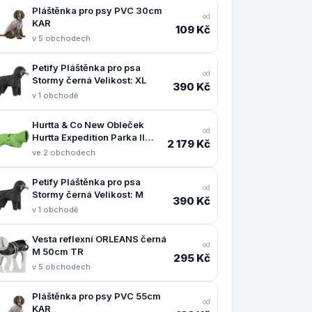
Pláštěnka pro psy PVC 30cm
od
KAR
109 Kč
v 5 obchodech
Petify Pláštěnka pro psa
od
Stormy černá Velikost: XL
390 Kč
v 1 obchodě
Hurtta & Co New Obleček
od
Hurtta Expedition Parka II
2 179 Kč
petrželový 55
ve 2 obchodech
Petify Pláštěnka pro psa
od
Stormy černá Velikost: M
390 Kč
v 1 obchodě
Vesta reflexní ORLEANS černá
od
M 50cm TR
295 Kč
v 5 obchodech
Pláštěnka pro psy PVC 55cm
od
KAR