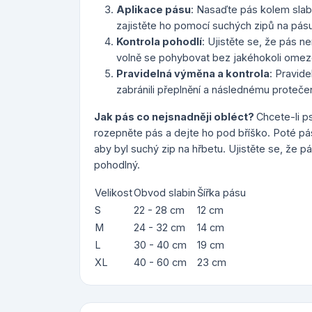
Aplikace pásu
: Nasaďte pás kolem slabi
zajistěte ho pomocí suchých zipů na pásu
Kontrola pohodlí
: Ujistěte se, že pás ne
volně se pohybovat bez jakéhokoli omez
Pravidelná výměna a kontrola
: Pravid
zabránili přeplnění a následnému protečen
Jak pás co nejsnadněji obléct?
Chcete-li ps
rozepněte pás a dejte ho pod bříško. Poté pás
aby byl suchý zip na hřbetu. Ujistěte se, že pás 
pohodlný.
Velikost
Obvod slabin
Šířka pásu
S
22 - 28 cm
12 cm
M
24 - 32 cm
14 cm
L
30 - 40 cm
19 cm
XL
40 - 60 cm
23 cm