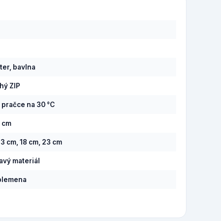
2
ter, bavlna
hý ZIP
v pračce na 30 °C
0 cm
13 cm, 18 cm, 23 cm
savý materiál
plemena