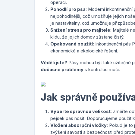
operaci.
Pohodlí pro psa
: Moderní inkontinenční 
nejpohodlnější, což umožňuje jejich noš
je nastavitelný, což umožňuje přizpůsobe
Snížení stresu pro majitele
: Majitelé 
klidu, že jejich domov zůstane čistý.
Opakované použití
: Inkontinenční pás 
ekonomické a ekologické řešení.
Věděli jste?
Pásy mohou být také užitečné pr
dočasné problémy
s kontrolou moči.
Jak správně používa
Vyberte správnou velikost
: Změřte ob
pejsek pás nosit. Doporučujeme použít k
Vložení absorpční vložky
: Pokud je to
zvýšení savosti a bezpečnosti před prot