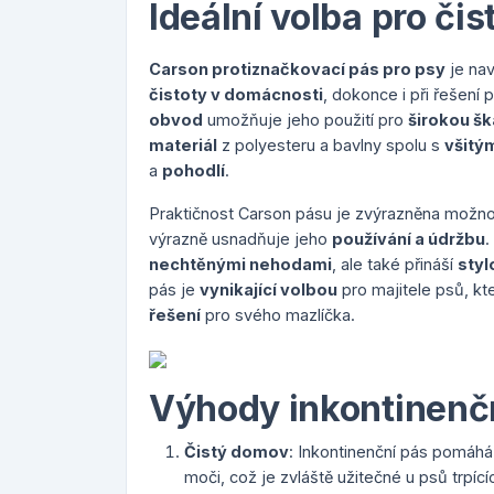
Ideální volba pro či
Carson protiznačkovací pás pro psy
je nav
čistoty v domácnosti
, dokonce i při řešení
obvod
umožňuje jeho použití pro
širokou š
materiál
z polyesteru a bavlny spolu s
všitý
a
pohodlí
.
Praktičnost Carson pásu je zvýrazněna možn
výrazně usnadňuje jeho
používání a údržbu
.
nechtěnými nehodami
, ale také přináší
styl
pás je
vynikající volbou
pro majitele psů, kte
řešení
pro svého mazlíčka.
Výhody inkontinenč
Čistý domov
: Inkontinenční pás pomáhá
moči, což je zvláště užitečné u psů trp