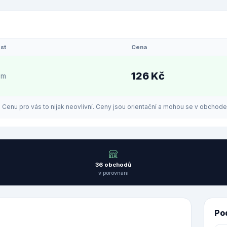
st
Cena
126 Kč
em
enu pro vás to nijak neovlivní. Ceny jsou orientační a mohou se v obchodech
36 obchodů
v porovnání
Po