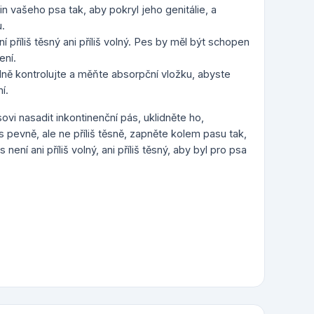
n vašeho psa tak, aby pokryl jeho genitálie, a
.
ní příliš těsný ani příliš volný. Pes by měl být schopen
ení.
elně kontrolujte a měňte absorpční vložku, abyste
í.
ovi nasadit inkontinenční pás, uklidněte ho,
 pevně, ale ne příliš těsně, zapněte kolem pasu tak,
není ani příliš volný, ani příliš těsný, aby byl pro psa