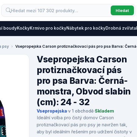
Hledat
sí boudy
Kočky
Krmivo pro kočky
Nábytek pro kočky
Drobná zvířata
a psy
Vsepropejska Carson protiznačkovací pás pro psa Barva: Černá-
Vsepropejska Carson
protiznačkovací pás
pro psa Barva: Černá-
monstra, Obvod slabin
(cm): 24 - 32
Vsepropejska
·
v 1 obchodě
·
Skladem
Ideální volba pro čistý domov Carson
protiznačkovací pás pro psy je navržen tak,
aby byl ideálním řešením pro udržení čistoty v