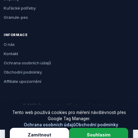
Kuřácké potřeby
Granule-pes
INFORMACE
O nás
Kontakt
Ochrana osobních údajů
Obchodní podmínky
Affiliate upozornění
© 2026 Zemezvirat.cz. Všechna práva vyhrazena.
Tento web používá cookies pro měření návštěvnosti přes
Za nákup přes naše odkazy můžeme získat provizi. Cenu pro vás to
Google Tag Manager.
neovlivní.
Ochrana osobních údajů
Obchodní podmínky
Zamítnout
Souhlasím