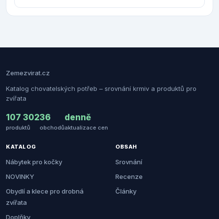
Zemezvirat.cz
Katalog chovatelských potřeb – srovnání krmiv a produktů pro
zvířata
107 302
36
denně
produktů
obchodů
aktualizace cen
KATALOG
OBSAH
Nábytek pro kočky
Srovnání
NOVINKY
Recenze
Obydlí a klece pro drobná
Články
zvířata
Doplňky