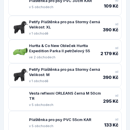
Pláštěnka pro psy PVC 30cm KAR
od
109 Kč
v 5 obchodech
Petify Pláštěnka pro psa Stormy černá
od
Velikost: XL
390 Kč
v 1 obchodě
Hurtta & Co New Obleček Hurtta
od
Expedition Parka II petrželový 55
2 179 Kč
ve 2 obchodech
Petify Pláštěnka pro psa Stormy černá
od
Velikost: M
390 Kč
v 1 obchodě
Vesta reflexní ORLEANS černá M 50cm
od
TR
295 Kč
v 5 obchodech
Pláštěnka pro psy PVC 55cm KAR
od
133 Kč
v 5 obchodech