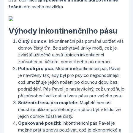
řešení
pro svého mazlíčka.
Výhody inkontinenčního pásu
Čistý domov
: Inkontinenční pás pomáhá udržet váš
domov čistý tím, že zachytává úniky moči, což je
zvláště užitečné u psů trpících inkontinencí
způsobenou věkem, nemocí nebo po operaci.
Pohodlí pro psa
: Moderní inkontinenční pás Pavel
je navrženy tak, aby byl pro psy co nejpohodlnější,
což umožňuje jejich nošení po dlouhou dobu bez
podráždění. Pás Pavel je nastavitelný, což umožňuje
přizpůsobení velikosti a tvaru pásu pro vašeho psa.
Snížení stresu pro majitele
: Majitelé nemusí
neustále uklízet psí nehody a mohou být v klidu, že
jejich domov zůstane čistý.
Opakované použití
: Inkontinenční pás Pavel je
možné prát a znovu používat, což je ekonomické a