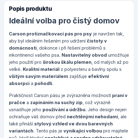
Popis produktu
Ideální volba pro čistý domov
Carson protiznačkovací pás pro psy
je navržen tak,
aby byl ideálním řešením pro udržení
čistoty v
domácnosti
, dokonce i při řešení problémů s
inkontinencí vašeho psa.
Nastavitelný obvod
umožňuje
jeho použití pro
širokou škálu plemen
, od malých až po
velké.
Kvalitní materiál
z polyesteru a bavlny spolu s
všitým savým materiálem
zajišťuje
efektivní
absorpci
a
pohodlí
.
Praktičnost Carson pásu je zvýrazněna možností
praní v
pračce
a
zapínáním na suchý zip
, což výrazně
usnadňuje jeho
používání a údržbu
. Jeho design nejen
ochraňuje váš domov před
nechtěnými nehodami
, ale
také přináší
stylový vzhled ve dvou barevných
variantách
. Tento pás je
vynikající volbou
pro majitele
psů, kteří hledají
spolehlivé a snadno udržovatelné