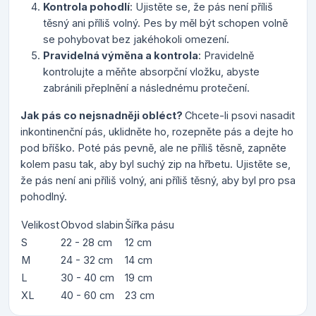
Kontrola pohodlí
: Ujistěte se, že pás není příliš
těsný ani příliš volný. Pes by měl být schopen volně
se pohybovat bez jakéhokoli omezení.
Pravidelná výměna a kontrola
: Pravidelně
kontrolujte a měňte absorpční vložku, abyste
zabránili přeplnění a následnému protečení.
Jak pás co nejsnadněji obléct?
Chcete-li psovi nasadit
inkontinenční pás, uklidněte ho, rozepněte pás a dejte ho
pod bříško. Poté pás pevně, ale ne příliš těsně, zapněte
kolem pasu tak, aby byl suchý zip na hřbetu. Ujistěte se,
že pás není ani příliš volný, ani příliš těsný, aby byl pro psa
pohodlný.
Velikost
Obvod slabin
Šířka pásu
S
22 - 28 cm
12 cm
M
24 - 32 cm
14 cm
L
30 - 40 cm
19 cm
XL
40 - 60 cm
23 cm