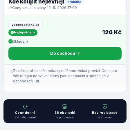
Kde koupit nejlevněji
1 nabídka
Ceny aktualizovány 19. 5. 2026 17:09
vsepropejska.cz
126 Kč
Nejlepší cena
Skladem
Do obchodu
Za nákup přes naše odkazy můžeme získat provizi. Cenu pro
vás to nijak neovlivní. Ceny jsou orientační a mohou se v
obchodech lišit.
Ceny denně
36 obchodů
Bez registrace
aktualizované
v porovnání
a zdarma