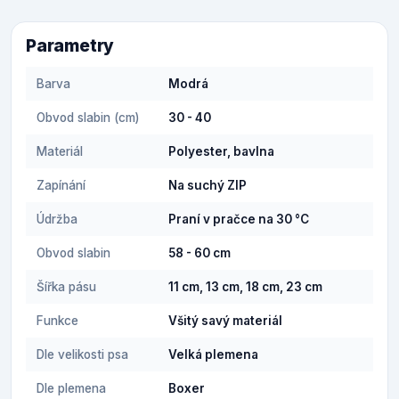
Parametry
Barva
Modrá
Obvod slabin (cm)
30 - 40
Materiál
Polyester, bavlna
Zapínání
Na suchý ZIP
Údržba
Praní v pračce na 30 °C
Obvod slabin
58 - 60 cm
Šířka pásu
11 cm, 13 cm, 18 cm, 23 cm
Funkce
Všitý savý materiál
Dle velikosti psa
Velká plemena
Dle plemena
Boxer