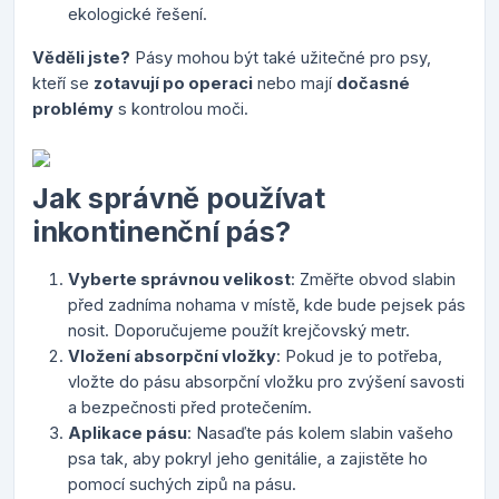
ekologické řešení.
Věděli jste?
Pásy mohou být také užitečné pro psy,
kteří se
zotavují po operaci
nebo mají
dočasné
problémy
s kontrolou moči.
Jak správně používat
inkontinenční pás?
Vyberte správnou velikost
: Změřte obvod slabin
před zadníma nohama v místě, kde bude pejsek pás
nosit. Doporučujeme použít krejčovský metr.
Vložení absorpční vložky
: Pokud je to potřeba,
vložte do pásu absorpční vložku pro zvýšení savosti
a bezpečnosti před protečením.
Aplikace pásu
: Nasaďte pás kolem slabin vašeho
psa tak, aby pokryl jeho genitálie, a zajistěte ho
pomocí suchých zipů na pásu.