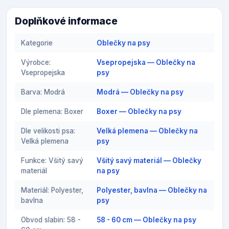
Doplňkové informace
Kategorie
Oblečky na psy
Výrobce:
Vsepropejska — Oblečky na
Vsepropejska
psy
Barva: Modrá
Modrá — Oblečky na psy
Dle plemena: Boxer
Boxer — Oblečky na psy
Dle velikosti psa:
Velká plemena — Oblečky na
Velká plemena
psy
Funkce: Všitý savý
Všitý savý materiál — Oblečky
materiál
na psy
Materiál: Polyester,
Polyester, bavlna — Oblečky na
bavlna
psy
Obvod slabin: 58 -
58 - 60 cm — Oblečky na psy