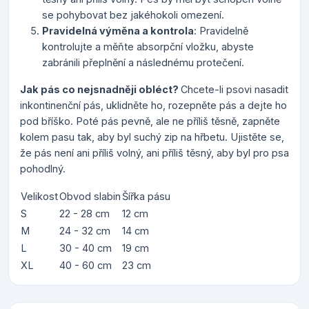
se pohybovat bez jakéhokoli omezení.
Pravidelná výměna a kontrola
: Pravidelně
kontrolujte a měňte absorpční vložku, abyste
zabránili přeplnění a následnému protečení.
Jak pás co nejsnadněji obléct?
Chcete-li psovi nasadit
inkontinenční pás, uklidněte ho, rozepněte pás a dejte ho
pod bříško. Poté pás pevně, ale ne příliš těsně, zapněte
kolem pasu tak, aby byl suchý zip na hřbetu. Ujistěte se,
že pás není ani příliš volný, ani příliš těsný, aby byl pro psa
pohodlný.
Velikost
Obvod slabin
Šířka pásu
S
22 - 28 cm
12 cm
M
24 - 32 cm
14 cm
L
30 - 40 cm
19 cm
XL
40 - 60 cm
23 cm