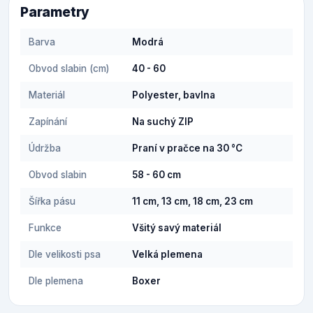
Parametry
Barva
Modrá
Obvod slabin (cm)
40 - 60
Materiál
Polyester, bavlna
Zapínání
Na suchý ZIP
Údržba
Praní v pračce na 30 °C
Obvod slabin
58 - 60 cm
Šířka pásu
11 cm, 13 cm, 18 cm, 23 cm
Funkce
Všitý savý materiál
Dle velikosti psa
Velká plemena
Dle plemena
Boxer