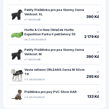
Petify Pláštěnka pro psa Stormy černá
od
Velikost: XL
390 Kč
v 1 obchodě
Hurtta & Co New Obleček Hurtta
od
Expedition Parka II petrželový 55
2 179 Kč
ve 2 obchodech
Petify Pláštěnka pro psa Stormy černá
od
Velikost: M
390 Kč
v 1 obchodě
Vesta reflexní ORLEANS černá M 50cm
od
TR
295 Kč
v 5 obchodech
Pláštěnka pro psy PVC 55cm KAR
od
133 Kč
v 5 obchodech