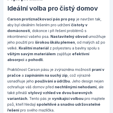
Ideální volba pro čistý domov
Carson protiznačkovací pás pro psy
je navržen tak,
aby byl ideálním řešením pro udržení
čistoty v
domácnosti
, dokonce i při řešení problémů s
inkontinencí vašeho psa.
Nastavitelný obvod
umožňuje
jeho použití pro
širokou škálu plemen
, od malých až po
velké.
Kvalitní materiál
z polyesteru a bavlny spolu s
všitým savým materiálem
zajišťuje
efektivní
absorpci
a
pohodlí
.
Praktičnost Carson pásu je zvýrazněna možností
praní v
pračce
a
zapínáním na suchý zip
, což výrazně
usnadňuje jeho
používání a údržbu
. Jeho design nejen
ochraňuje váš domov před
nechtěnými nehodami
, ale
také přináší
stylový vzhled ve dvou barevných
variantách
. Tento pás je
vynikající volbou
pro majitele
psů, kteří hledají
spolehlivé a snadno udržovatelné
řešení
pro svého mazlíčka.