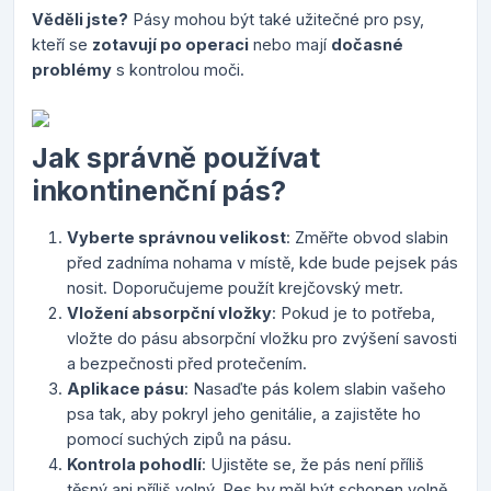
Věděli jste?
Pásy mohou být také užitečné pro psy,
kteří se
zotavují po operaci
nebo mají
dočasné
problémy
s kontrolou moči.
Jak správně používat
inkontinenční pás?
Vyberte správnou velikost
: Změřte obvod slabin
před zadníma nohama v místě, kde bude pejsek pás
nosit. Doporučujeme použít krejčovský metr.
Vložení absorpční vložky
: Pokud je to potřeba,
vložte do pásu absorpční vložku pro zvýšení savosti
a bezpečnosti před protečením.
Aplikace pásu
: Nasaďte pás kolem slabin vašeho
psa tak, aby pokryl jeho genitálie, a zajistěte ho
pomocí suchých zipů na pásu.
Kontrola pohodlí
: Ujistěte se, že pás není příliš
těsný ani příliš volný. Pes by měl být schopen volně