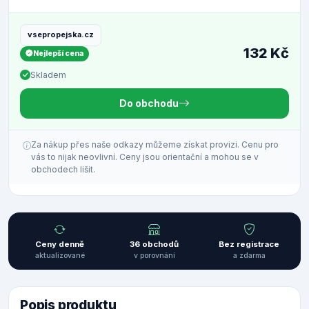
vsepropejska.cz
132 Kč
Nejlepší cena
Skladem
Do obchodu
Za nákup přes naše odkazy můžeme získat provizi. Cenu pro
vás to nijak neovlivní. Ceny jsou orientační a mohou se v
obchodech lišit.
Ceny denně
36 obchodů
Bez registrace
aktualizované
v porovnání
a zdarma
Popis produktu