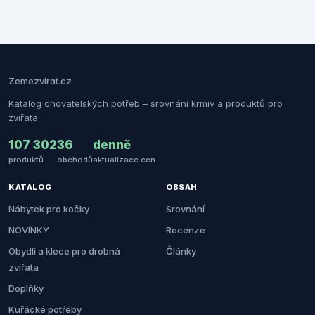
Zemezvirat.cz
Katalog chovatelských potřeb – srovnání krmiv a produktů pro
zvířata
107 302
36
denně
produktů
obchodů
aktualizace cen
KATALOG
OBSAH
Nábytek pro kočky
Srovnání
NOVINKY
Recenze
Obydlí a klece pro drobná
Články
zvířata
Doplňky
Kuřácké potřeby