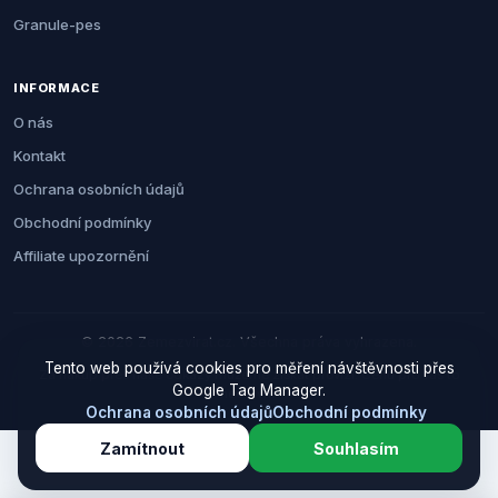
Granule-pes
INFORMACE
O nás
Kontakt
Ochrana osobních údajů
Obchodní podmínky
Affiliate upozornění
© 2026 Zemezvirat.cz. Všechna práva vyhrazena.
Tento web používá cookies pro měření návštěvnosti přes
Za nákup přes naše odkazy můžeme získat provizi. Cenu pro vás to
Google Tag Manager.
neovlivní.
Ochrana osobních údajů
Obchodní podmínky
Zamítnout
Souhlasím