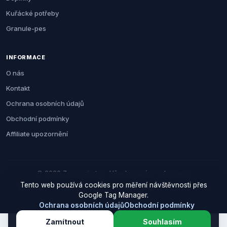
Kuřácké potřeby
Granule-pes
INFORMACE
O nás
Kontakt
Ochrana osobních údajů
Obchodní podmínky
Affiliate upozornění
© 2026 Zemezvirat.cz. Všechna práva vyhrazena.
Tento web používá cookies pro měření návštěvnosti přes
Za nákup přes naše odkazy můžeme získat provizi. Cenu pro vás to
Google Tag Manager.
neovlivní.
Ochrana osobních údajů
Obchodní podmínky
Zamítnout
Souhlasím