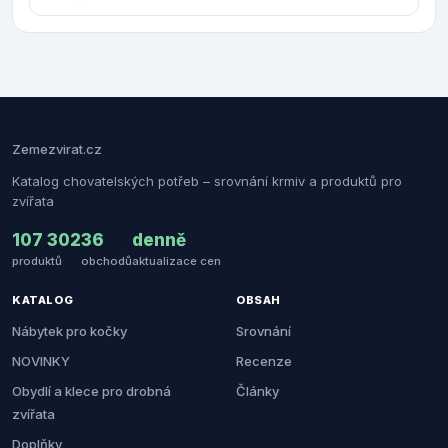
Zemezvirat.cz
Katalog chovatelských potřeb – srovnání krmiv a produktů pro
zvířata
107 302
36
denně
produktů
obchodů
aktualizace cen
KATALOG
OBSAH
Nábytek pro kočky
Srovnání
NOVINKY
Recenze
Obydlí a klece pro drobná
Články
zvířata
Doplňky