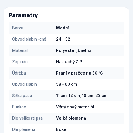
Parametry
Barva
Modrá
Obvod slabin (cm)
24 - 32
Materiál
Polyester, bavlna
Zapínání
Na suchý ZIP
Údržba
Praní v pračce na 30 °C
Obvod slabin
58 - 60 cm
Šířka pásu
11 cm, 13 cm, 18 cm, 23 cm
Funkce
Všitý savý materiál
Dle velikosti psa
Velká plemena
Dle plemena
Boxer