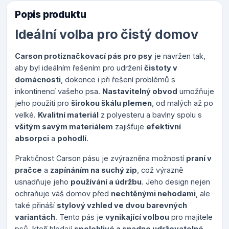
Popis produktu
Ideální volba pro čistý domov
Carson protiznačkovací pás pro psy
je navržen tak,
aby byl ideálním řešením pro udržení
čistoty v
domácnosti
, dokonce i při řešení problémů s
inkontinencí vašeho psa.
Nastavitelný obvod
umožňuje
jeho použití pro
širokou škálu plemen
, od malých až po
velké.
Kvalitní materiál
z polyesteru a bavlny spolu s
všitým savým materiálem
zajišťuje
efektivní
absorpci
a
pohodlí
.
Praktičnost Carson pásu je zvýrazněna možností
praní v
pračce
a
zapínáním na suchý zip
, což výrazně
usnadňuje jeho
používání a údržbu
. Jeho design nejen
ochraňuje váš domov před
nechtěnými nehodami
, ale
také přináší
stylový vzhled ve dvou barevných
variantách
. Tento pás je
vynikající volbou
pro majitele
psů, kteří hledají
spolehlivé a snadno udržovatelné