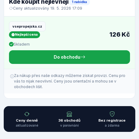
Kde koupit nejlevněji
1 nabídka
Ceny aktualizovány 19. 5. 2026 17:09
vsepropejska.cz
126 Kč
Nejlepší cena
Skladem
Do obchodu
Za nákup přes naše odkazy můžeme získat provizi. Cenu pro
vás to nijak neovlivní. Ceny jsou orientační a mohou se v
obchodech lišit.
Ceny denně
36 obchodů
Bez registrace
aktualizované
v porovnání
a zdarma