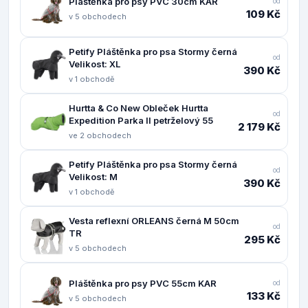
Pláštěnka pro psy PVC 30cm KAR
od
109 Kč
v 5 obchodech
Petify Pláštěnka pro psa Stormy černá
od
Velikost: XL
390 Kč
v 1 obchodě
Hurtta & Co New Obleček Hurtta
od
Expedition Parka II petrželový 55
2 179 Kč
ve 2 obchodech
Petify Pláštěnka pro psa Stormy černá
od
Velikost: M
390 Kč
v 1 obchodě
Vesta reflexní ORLEANS černá M 50cm
od
TR
295 Kč
v 5 obchodech
Pláštěnka pro psy PVC 55cm KAR
od
133 Kč
v 5 obchodech