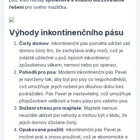
řešení
pro svého mazlíčka.
Výhody inkontinenčního pásu
Čistý domov
: Inkontinenční pás pomáhá udržet váš
domov čistý tím, že zachytává úniky moči, což je
zvláště užitečné u psů trpících inkontinencí
způsobenou věkem, nemocí nebo po operaci.
Pohodlí pro psa
: Moderní inkontinenční pás Pavel
je navrženy tak, aby byl pro psy co nejpohodlnější,
což umožňuje jejich nošení po dlouhou dobu bez
podráždění. Pás Pavel je nastavitelný, což umožňuje
přizpůsobení velikosti a tvaru pásu pro vašeho psa.
Snížení stresu pro majitele
: Majitelé nemusí
neustále uklízet psí nehody a mohou být v klidu, že
jejich domov zůstane čistý.
Opakované použití
: Inkontinenční pás Pavel je
možné prát a znovu používat, což je ekonomické a