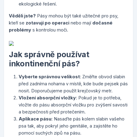
ekologické řešení.
Věděli jste?
Pásy mohou být také užitečné pro psy,
kteří se
zotavují po operaci
nebo mají
dočasné
problémy
s kontrolou moči.
Jak správně používat
inkontinenční pás?
Vyberte správnou velikost
: Změřte obvod slabin
před zadníma nohama v místě, kde bude pejsek pás
nosit. Doporučujeme použít krejčovský metr.
Vložení absorpční vložky
: Pokud je to potřeba,
vložte do pásu absorpční vložku pro zvýšení savosti
a bezpečnosti před protečením.
Aplikace pásu
: Nasaďte pás kolem slabin vašeho
psa tak, aby pokryl jeho genitálie, a zajistěte ho
pomocí suchých zipů na pásu.