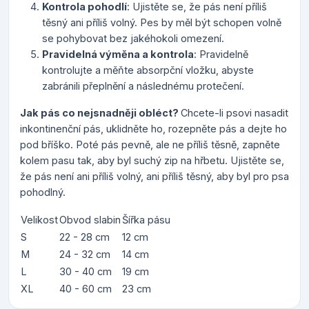
Kontrola pohodlí
: Ujistěte se, že pás není příliš
těsný ani příliš volný. Pes by měl být schopen volně
se pohybovat bez jakéhokoli omezení.
Pravidelná výměna a kontrola
: Pravidelně
kontrolujte a měňte absorpční vložku, abyste
zabránili přeplnění a následnému protečení.
Jak pás co nejsnadněji obléct?
Chcete-li psovi nasadit
inkontinenční pás, uklidněte ho, rozepněte pás a dejte ho
pod bříško. Poté pás pevně, ale ne příliš těsně, zapněte
kolem pasu tak, aby byl suchý zip na hřbetu. Ujistěte se,
že pás není ani příliš volný, ani příliš těsný, aby byl pro psa
pohodlný.
Velikost
Obvod slabin
Šířka pásu
S
22 - 28 cm
12 cm
M
24 - 32 cm
14 cm
L
30 - 40 cm
19 cm
XL
40 - 60 cm
23 cm