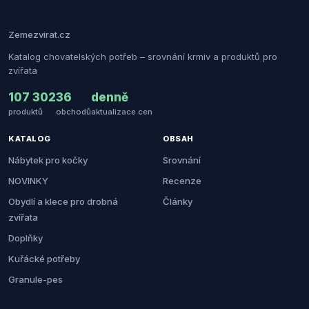
Zemezvirat.cz
Katalog chovatelských potřeb – srovnání krmiv a produktů pro
zvířata
107 302
36
denně
produktů
obchodů
aktualizace cen
KATALOG
OBSAH
Nábytek pro kočky
Srovnání
NOVINKY
Recenze
Obydlí a klece pro drobná
Články
zvířata
Doplňky
Kuřácké potřeby
Granule-pes