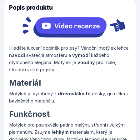
Popis produktu
Hledáte luxusní doplněk pro psy? Vánoční motýlek lehce
navodí
sváteční atmosféru a
vymódí
každého
čtyřnohého elegána. Motýlek je
vhodný
pro malé,
střední i velké pejsky.
Materiál
Motýlek je vyrobený z
dřevovláknité
desky, gumička z
bavlněného materiálu.
Funkčnost
Motýlek pro psa skvěle padne malým, střední i velkým
plemenům. Zaujme
lehkým
materiálem, který je
doplněný Vánočními vzory. Motýlka jednoduše nasadíte