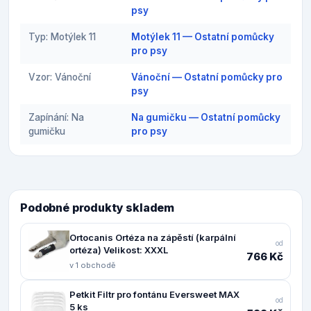
psy
Typ: Motýlek 11
Motýlek 11 — Ostatní pomůcky
pro psy
Vzor: Vánoční
Vánoční — Ostatní pomůcky pro
psy
Zapínání: Na
Na gumičku — Ostatní pomůcky
gumičku
pro psy
Podobné produkty skladem
Ortocanis Ortéza na zápěstí (karpální
od
ortéza) Velikost: XXXL
766 Kč
v 1 obchodě
Petkit Filtr pro fontánu Eversweet MAX
od
5 ks