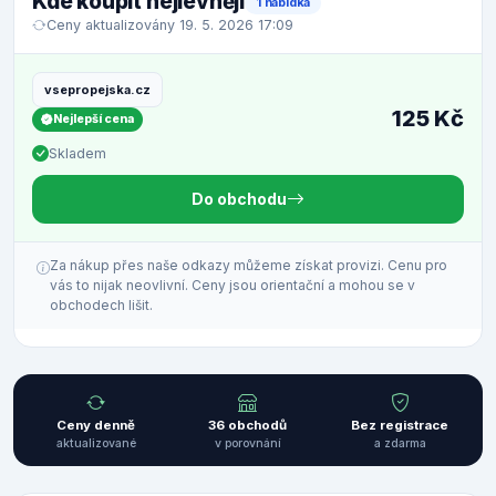
Kde koupit nejlevněji
1 nabídka
Ceny aktualizovány 19. 5. 2026 17:09
vsepropejska.cz
125 Kč
Nejlepší cena
Skladem
Do obchodu
Za nákup přes naše odkazy můžeme získat provizi. Cenu pro
vás to nijak neovlivní. Ceny jsou orientační a mohou se v
obchodech lišit.
Ceny denně
36 obchodů
Bez registrace
aktualizované
v porovnání
a zdarma