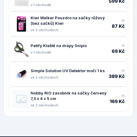
599 Kč
v 1 obchodě
Kiwi Walker Pouzdro na sáčky růžový
od
(bez sáčků) Kiwi
87 Kč
ve 2 obchodech
Petify Kleště na drápy Snipix
od
69 Kč
v 1 obchodě
Simple Solution UV Detektor moči 1 ks
od
389 Kč
ve 2 obchodech
Nobby RIO zásobník na sáčky červený
od
7,5 x 4 x 5 cm
169 Kč
ve 2 obchodech