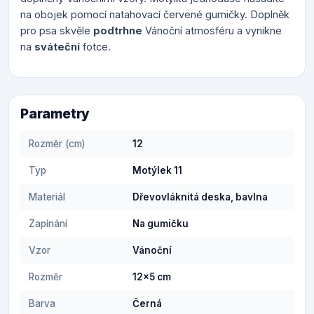
na obojek pomocí natahovací červené gumičky. Doplněk
pro psa skvěle
podtrhne
Vánoční atmosféru a vynikne
na
sváteční
fotce.
Parametry
Rozměr (cm)
12
Typ
Motýlek 11
Materiál
Dřevovláknitá deska, bavlna
Zapínání
Na gumičku
Vzor
Vánoční
Rozměr
12x5 cm
Barva
Černá