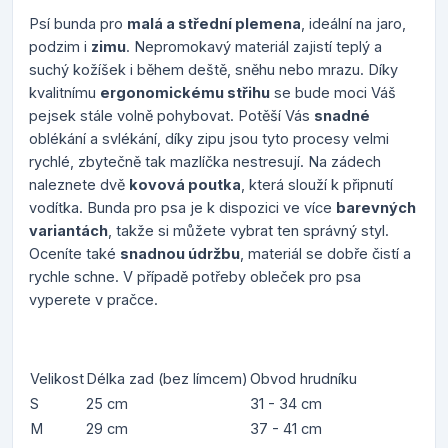
Psí bunda pro
malá a střední plemena
, ideální na jaro,
podzim i
zimu
. Nepromokavý materiál zajistí teplý a
suchý kožíšek i během deště, sněhu nebo mrazu. Díky
kvalitnímu
ergonomickému střihu
se bude moci Váš
pejsek stále volně pohybovat. Potěší Vás
snadné
oblékání a svlékání, díky zipu jsou tyto procesy velmi
rychlé, zbytečně tak mazlíčka nestresují. Na zádech
naleznete dvě
kovová poutka
, která slouží k připnutí
vodítka. Bunda pro psa je k dispozici ve více
barevných
variantách
, takže si můžete vybrat ten správný styl.
Oceníte také
snadnou údržbu
, materiál se dobře čistí a
rychle schne. V případě potřeby obleček pro psa
vyperete v pračce.
Velikost
Délka zad (bez límcem)
Obvod hrudníku
S
25 cm
31 - 34 cm
M
29 cm
37 - 41 cm