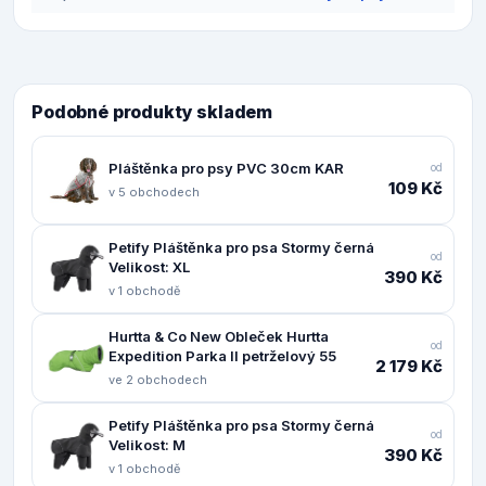
Podobné produkty skladem
Pláštěnka pro psy PVC 30cm KAR
od
109 Kč
v 5 obchodech
Petify Pláštěnka pro psa Stormy černá
od
Velikost: XL
390 Kč
v 1 obchodě
Hurtta & Co New Obleček Hurtta
od
Expedition Parka II petrželový 55
2 179 Kč
ve 2 obchodech
Petify Pláštěnka pro psa Stormy černá
od
Velikost: M
390 Kč
v 1 obchodě