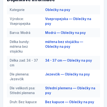
Kategorie
Oblečky na psy
Výrobce:
Vsepropejska — Oblečky na
Vsepropejska
psy
Barva: Modrá
Modrá — Oblečky na psy
Délka bundy:
měřena bez stojáčku —
měřena bez
Oblečky na psy
stojáčku
Délka zad: 34 - 37
34 - 37 cm — Oblečky na psy
cm
Dle plemena:
Jezevčík — Oblečky na psy
Jezevčík
Dle velikosti psa:
Střední plemena — Oblečky na
Střední plemena
psy
Druh: Bez kapuce
Bez kapuce — Oblečky na psy