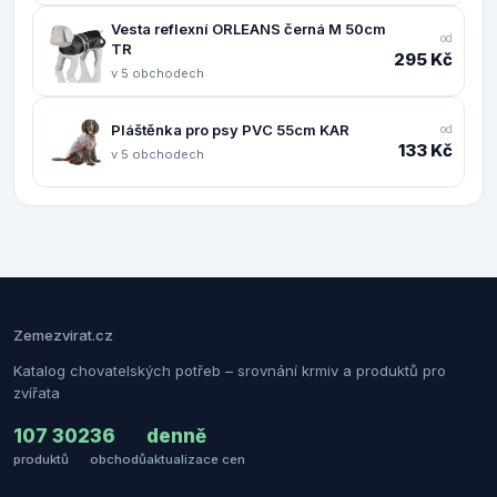
Vesta reflexní ORLEANS černá M 50cm
od
TR
295 Kč
v 5 obchodech
Pláštěnka pro psy PVC 55cm KAR
od
133 Kč
v 5 obchodech
Zemezvirat.cz
Katalog chovatelských potřeb – srovnání krmiv a produktů pro
zvířata
107 302
36
denně
produktů
obchodů
aktualizace cen