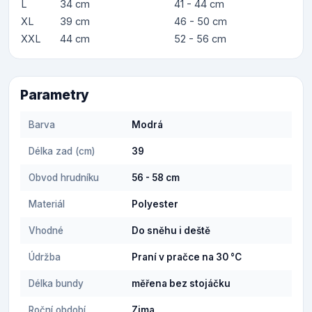
L
34 cm
41 - 44 cm
XL
39 cm
46 - 50 cm
XXL
44 cm
52 - 56 cm
Parametry
Barva
Modrá
Délka zad (cm)
39
Obvod hrudníku
56 - 58 cm
Materiál
Polyester
Vhodné
Do sněhu i deště
Údržba
Praní v pračce na 30 °C
Délka bundy
měřena bez stojáčku
Roční období
Zima