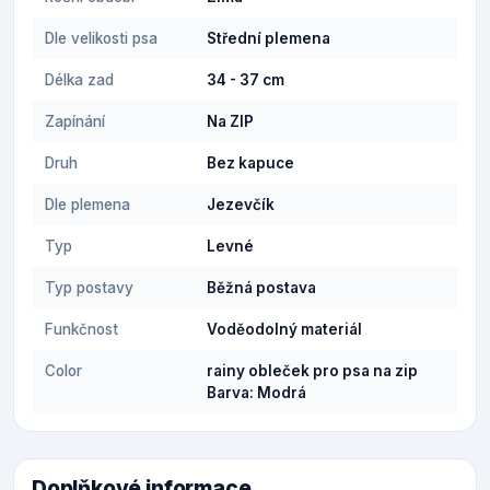
Dle velikosti psa
Střední plemena
Délka zad
34 - 37 cm
Zapínání
Na ZIP
Druh
Bez kapuce
Dle plemena
Jezevčík
Typ
Levné
Typ postavy
Běžná postava
Funkčnost
Voděodolný materiál
Color
rainy obleček pro psa na zip
Barva: Modrá
Doplňkové informace