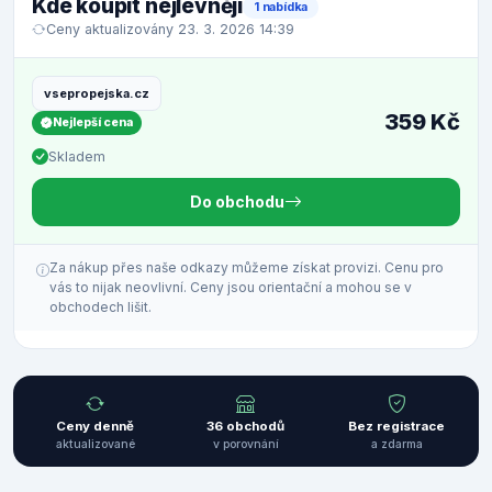
Kde koupit nejlevněji
1 nabídka
Ceny aktualizovány 23. 3. 2026 14:39
vsepropejska.cz
359 Kč
Nejlepší cena
Skladem
Do obchodu
Za nákup přes naše odkazy můžeme získat provizi. Cenu pro
vás to nijak neovlivní. Ceny jsou orientační a mohou se v
obchodech lišit.
Ceny denně
36 obchodů
Bez registrace
aktualizované
v porovnání
a zdarma