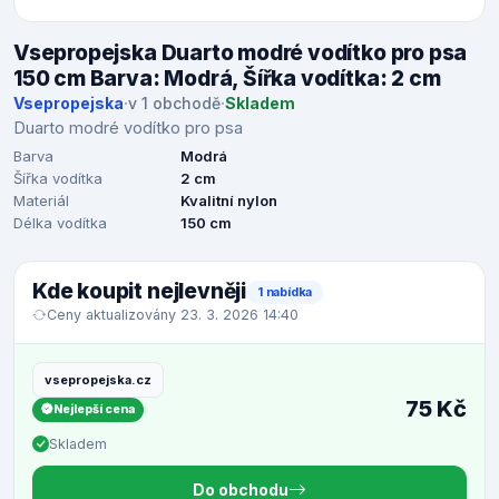
Vsepropejska Duarto modré vodítko pro psa
150 cm Barva: Modrá, Šířka vodítka: 2 cm
Vsepropejska
·
v 1 obchodě
·
Skladem
Duarto modré vodítko pro psa
Barva
Modrá
Šířka vodítka
2 cm
Materiál
Kvalitní nylon
Délka vodítka
150 cm
Kde koupit nejlevněji
1 nabídka
Ceny aktualizovány 23. 3. 2026 14:40
vsepropejska.cz
75 Kč
Nejlepší cena
Skladem
Do obchodu