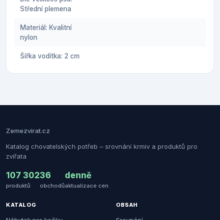
Střední plemena
Materiál: Kvalitní
nylon
Šířka vodítka: 2 cm
Zemezvirat.cz
Katalog chovatelských potřeb – srovnání krmiv a produktů pro
zvířata
107 302
36
denně
produktů
obchodů
aktualizace cen
KATALOG
OBSAH