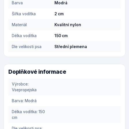
Barva
Modrá
Šířka vodítka
2 cm
Materiál
Kvalitní nylon
Délka vodítka
150 cm
Dle velikosti psa
Střední plemena
Doplňkové informace
Výrobce:
Vsepropejska
Barva: Modrá
Délka vodítka: 150
cm
Dle velikosti psa: