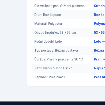
Dle velikosti psa: Střední plemena
Středn
Druh: Bez kapuce
Bez ka
Materiál: Polyester
Polyes
Obvod hrudníku: 53 - 55 cm
53 - 5
Roční období: Léto
Léto —
Typ postavy: Běžná postava
Běžná 
Údržba: Praní v pračce na 30 °C
Praní 
Vzor: Nápis "Good Luck"
Nápis 
Zapínání: Přes hlavu
Přes h