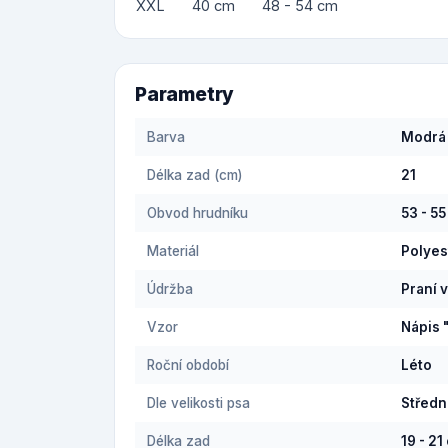
XXL
40 cm
48 - 54 cm
Parametry
Barva
Modrá
Délka zad (cm)
21
Obvod hrudníku
53 - 5
Materiál
Polyes
Údržba
Praní 
Vzor
Nápis 
Roční období
Léto
Dle velikosti psa
Středn
Délka zad
19 - 21