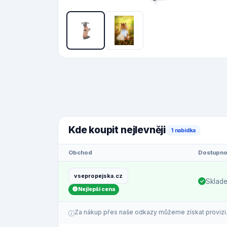
Kde koupit nejlevněji
1 nabídka
Obchod
Dostupno
vsepropejska.cz
Sklad
Nejlepší cena
Za nákup přes naše odkazy můžeme získat provizi. C