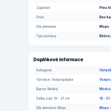
Zapínání
Přes h
Druh
Bez k
Dle plemena
Mops
Typ postavy
Běžná 
Doplňkové informace
Kategorie
Oblečk
Výrobce: Vsepropejska
Vsepro
Barva: Modrá
Modrá 
Délka zad: 19 - 21 cm
19 - 2
Dle plemena: Mops
Mops —