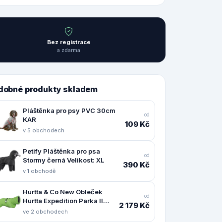
Bez registrace
a zdarma
dobné produkty skladem
Pláštěnka pro psy PVC 30cm
od
KAR
109 Kč
v 5 obchodech
Petify Pláštěnka pro psa
od
Stormy černá Velikost: XL
390 Kč
v 1 obchodě
Hurtta & Co New Obleček
od
Hurtta Expedition Parka II
2 179 Kč
petrželový 55
ve 2 obchodech