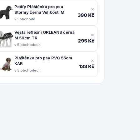
Petify Pláštěnka pro psa
od
Stormy černá Velikost: M
390 Kč
v 1 obchodě
Vesta reflexní ORLEANS černá
od
M 50cm TR
295 Kč
v 5 obchodech
Pláštěnka pro psy PVC 55cm
od
KAR
133 Kč
v 5 obchodech