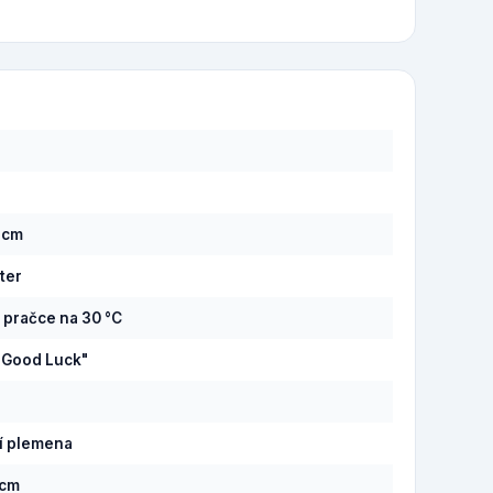
5 cm
ter
v pračce na 30 °C
"Good Luck"
í plemena
 cm