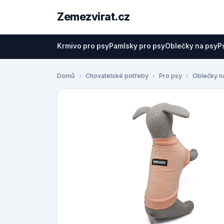
Zemezvirat.cz
Krmivo pro psy
Pamlsky pro psy
Oblečky na psy
P
Domů
Chovatelské potřeby
Pro psy
Oblečky n