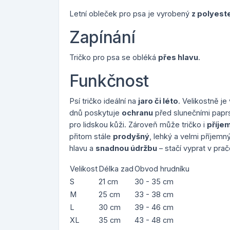
Letní obleček pro psa je vyrobený
z polyest
Zapínání
Tričko pro psa se obléká
přes hlavu
.
Funkčnost
Psí tričko ideální na
jaro či léto
. Velikostně j
dnů poskytuje
ochranu
před slunečními paprs
pro lidskou kůži. Zároveň může tričko i
příjem
přitom stále
prodyšný
, lehký a velmi příjem
hlavu a
snadnou údržbu
– stačí vyprat v pra
Velikost
Délka zad
Obvod hrudníku
S
21 cm
30 - 35 cm
M
25 cm
33 - 38 cm
L
30 cm
39 - 46 cm
XL
35 cm
43 - 48 cm