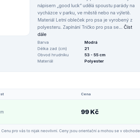
nápisem „good luck“ udělá spoustu parády na
vycházce v parku, ve městě nebo na výletě.
Materiál Letní obleček pro psa je vyrobený z
polyesteru. Zapínání Tričko pro psa se...
Číst
dále
Barva
Modrá
Délka zad (cm)
21
Obvod hrudníku
53 - 55 cm
Materiál
Polyester
st
Cena
99 Kč
em
enu pro vás to nijak neovlivní. Ceny jsou orientační a mohou se v obchodech