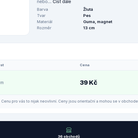
nebo...
Číst dále
Barva
Žlutá
Tvar
Pes
Materiál
Guma, magnet
Rozměr
13 cm
st
Cena
39 Kč
em
enu pro vás to nijak neovlivní. Ceny jsou orientační a mohou se v obchodech
36 obchodů