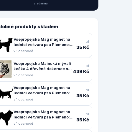
a zdarma
dobné produkty skladem
Vsepropejska Mag magnet na
od
lednici ve tvaru psa Plemeno:
35 Kč
Erdelteriér
v 1 obchodě
Vsepropejska Mainská mývalí
od
kočka 4 dřevěná dekorace na
439 Kč
zeď Rozměr (cm): 38 x 30
v 1 obchodě
Vsepropejska Mag magnet na
od
lednici ve tvaru psa Plemeno:
35 Kč
Baset
v 1 obchodě
Vsepropejska Mag magnet na
od
lednici ve tvaru psa Plemeno:
35 Kč
Čau čau
v 1 obchodě