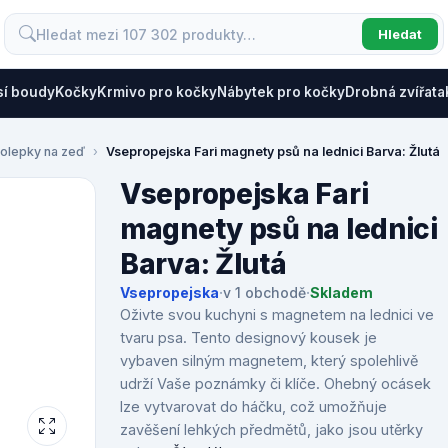
Hledat
sí boudy
Kočky
Krmivo pro kočky
Nábytek pro kočky
Drobná zvířata
olepky na zeď
Vsepropejska Fari magnety psů na lednici Barva: Žlutá
Vsepropejska Fari
magnety psů na lednici
Barva: Žlutá
Vsepropejska
·
v 1 obchodě
·
Skladem
Oživte svou kuchyni s magnetem na lednici ve
tvaru psa. Tento designový kousek je
vybaven silným magnetem, který spolehlivě
udrží Vaše poznámky či klíče. Ohebný ocásek
lze vytvarovat do háčku, což umožňuje
zavěšení lehkých předmětů, jako jsou utěrky