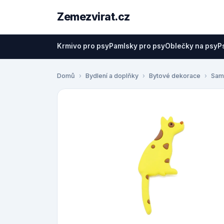
Zemezvirat.cz
Krmivo pro psy
Pamlsky pro psy
Oblečky na psy
P
Domů
Bydlení a doplňky
Bytové dekorace
Sam