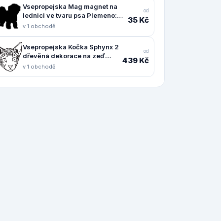
Vsepropejska Mag magnet na
od
lednici ve tvaru psa Plemeno:
35 Kč
Boloňský psík
v 1 obchodě
Vsepropejska Kočka Sphynx 2
od
dřevěná dekorace na zeď
439 Kč
Rozměr (cm): 38 x 37, Dekor:
v 1 obchodě
Černá