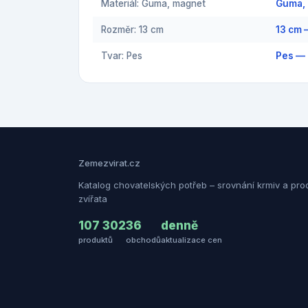
Materiál: Guma, magnet
Guma,
Rozměr: 13 cm
13 cm 
Tvar: Pes
Pes — 
Zemezvirat.cz
Katalog chovatelských potřeb – srovnání krmiv a pro
zvířata
107 302
36
denně
produktů
obchodů
aktualizace cen