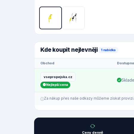
Kde koupit nejlevněji
1 nabídka
Obchod
Dostupno
vsepropejska.cz
Sklad
Nejlepší cena
Za nákup přes naše odkazy můžeme získat provizi. C
Ceny denně