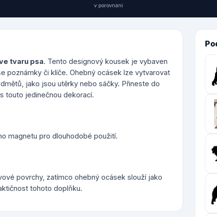
v porovnání
Po
ve tvaru psa
. Tento designový kousek je vybaven
aše poznámky či klíče. Ohebný ocásek lze vytvarovat
dmětů, jako jsou utěrky nebo sáčky. Přineste do
s touto jedinečnou dekorací.
ího magnetu pro dlouhodobé použití.
ovové povrchy, zatímco ohebný ocásek slouží jako
aktičnost tohoto doplňku.