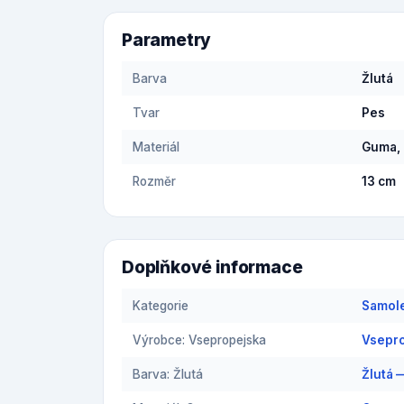
Parametry
Barva
Žlutá
Tvar
Pes
Materiál
Guma,
Rozměr
13 cm
Doplňkové informace
Kategorie
Samol
Výrobce: Vsepropejska
Vsepro
Barva: Žlutá
Žlutá 