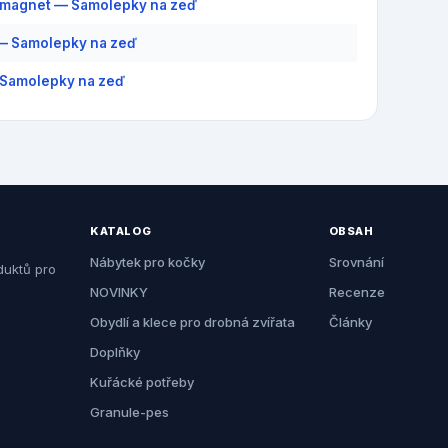
 magnet — Samolepky na zeď
— Samolepky na zeď
Samolepky na zeď
KATALOG
OBSAH
Nábytek pro kočky
Srovnání
duktů pro
NOVINKY
Recenze
Obydlí a klece pro drobná zvířata
Články
Doplňky
Kuřácké potřeby
Granule-pes