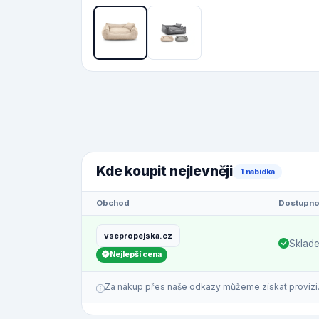
Kde koupit nejlevněji
1 nabídka
Obchod
Dostupno
vsepropejska.cz
Sklad
Nejlepší cena
Za nákup přes naše odkazy můžeme získat provizi. C