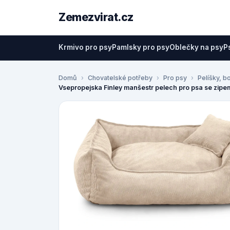
Zemezvirat.cz
Krmivo pro psy
Pamlsky pro psy
Oblečky na psy
P
Domů
Chovatelské potřeby
Pro psy
Pelíšky, b
Vsepropejska Finley manšestr pelech pro psa se zipem