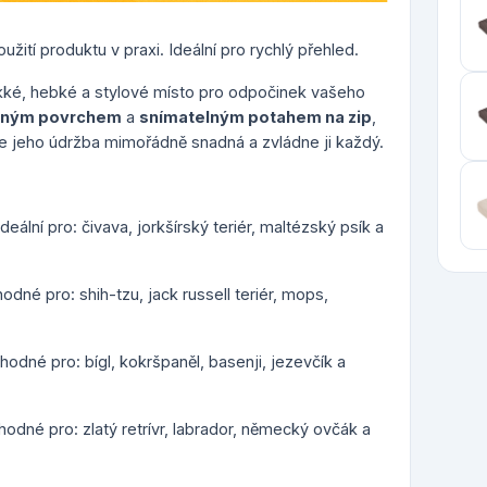
žití produktu v praxi. Ideální pro rychlý přehled.
ké, hebké a stylové místo pro odpočinek vašeho
ným povrchem
a
snímatelným potahem na zip
,
je jeho údržba mimořádně snadná a zvládne ji každý.
deální pro: čivava, jorkšírský teriér, maltézský psík a
odné pro: shih-tzu, jack russell teriér, mops,
hodné pro: bígl, kokršpaněl, basenji, jezevčík a
hodné pro: zlatý retrívr, labrador, německý ovčák a