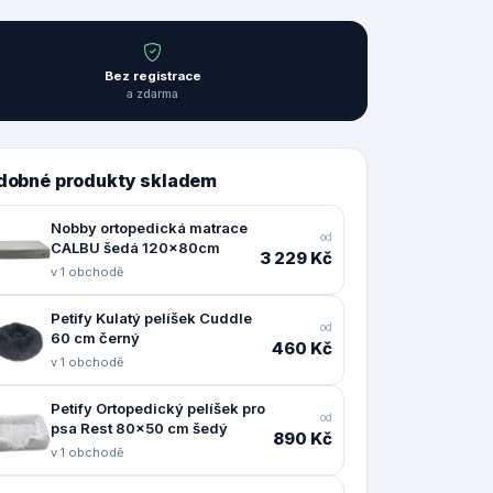
Bez registrace
a zdarma
dobné produkty skladem
Nobby ortopedická matrace
od
CALBU šedá 120x80cm
3 229 Kč
v 1 obchodě
Petify Kulatý pelíšek Cuddle
od
60 cm černý
460 Kč
v 1 obchodě
Petify Ortopedický pelíšek pro
od
psa Rest 80x50 cm šedý
890 Kč
v 1 obchodě