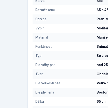
Barva
Bílá
Rozměr (cm)
65 x 4
Údržba
Praní 
Výplň
Molita
Materiál
Manše
Funkčnost
Snímat
Typ
Se zi
Dle váhy psa
nad 25
Tvar
Obdel
Dle velikosti psa
Velká 
Dle plemena
Boston
Délka
65 cm