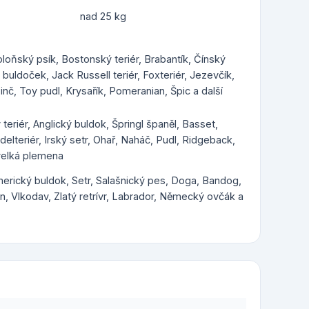
nad 25 kg
Boloňský psík, Bostonský teriér, Brabantík, Čínský
uldoček, Jack Russell teriér, Foxteriér, Jezevčík,
inč, Toy pudl, Krysařík, Pomeranian, Špic a další
 teriér, Anglický buldok, Špringl španěl, Basset,
rdelteriér, Irský setr, Ohař, Naháč, Pudl, Ridgeback,
 velká plemena
Americký buldok, Setr, Salašnický pes, Doga, Bandog,
, Vlkodav, Zlatý retrívr, Labrador, Německý ovčák a