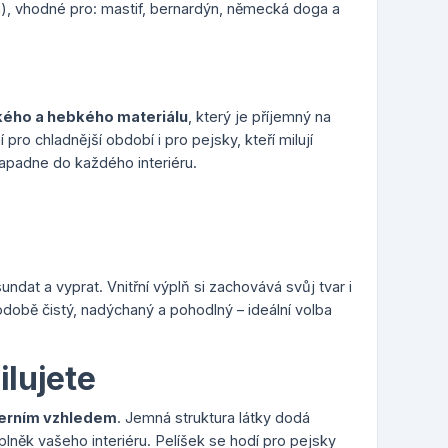
m), vhodné pro: mastif, bernardýn, německá doga a
ého a hebkého materiálu
, který je příjemný na
pro chladnější období i pro pejsky, kteří milují
apadne do každého interiéru.
dat a vyprat. Vnitřní výplň si zachovává svůj tvar i
odobě čistý, nadýchaný a pohodlný – ideální volba
ilujete
rním vzhledem
. Jemná struktura látky dodá
lněk vašeho interiéru. Pelíšek se hodí pro pejsky