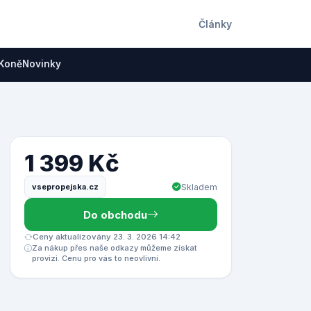
Články
Koně
Novinky
1 399 Kč
vsepropejska.cz
Skladem
Do obchodu
Ceny aktualizovány 23. 3. 2026 14:42
Za nákup přes naše odkazy můžeme získat
provizi. Cenu pro vás to neovlivní.