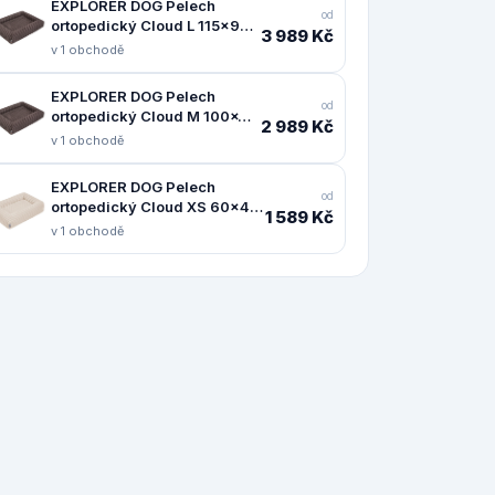
EXPLORER DOG Pelech
od
ortopedický Cloud L 115x90
3 989 Kč
Mocha Brown
v 1 obchodě
EXPLORER DOG Pelech
od
ortopedický Cloud M 100x70
2 989 Kč
Mocha Brown
v 1 obchodě
EXPLORER DOG Pelech
od
ortopedický Cloud XS 60x40
1 589 Kč
Vanilla Beige
v 1 obchodě