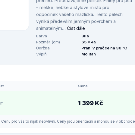
přehled. Představujeme pelíšek Finley pro psa
– měkké, hebké a stylové místo pro
odpočinek vašeho mazlíčka. Tento pelech
vyniká především jemným povrchem a
snímatelným...
Číst dále
Barva
Bílá
Rozměr (cm)
65 x 45
Údržba
Praní v pračce na 30 °C
Výplň
Molitan
st
Cena
1 399 Kč
em
enu pro vás to nijak neovlivní. Ceny jsou orientační a mohou se v obchodech