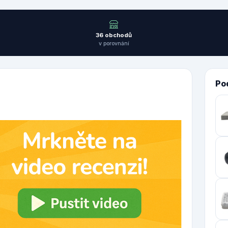
36 obchodů
v porovnání
Po