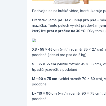
Podívejte se na krátké video, které ukazuje pou
Představujeme
pelíšek Finley pro psa
– měk
mazlíčka. Tento pelech vyniká především
jem
který lze
prát v pračce na 30 °C
. Díky tomu 
XS – 55 x 45 cm
(vnitřní rozměr 35 x 27 cm), i
podobné (ideální pro psa do 2 kg)
S – 65 x 55 cm
(vnitřní rozměr 45 x 36 cm), vh
trpasličí jezevčík a podobné
M – 90 x 75 cm
(vnitřní rozměr 70 x 60 cm), v
podobné
L – 110 x 90 cm
(vnitřní rozměr 90 x 75 cm), v
podobné