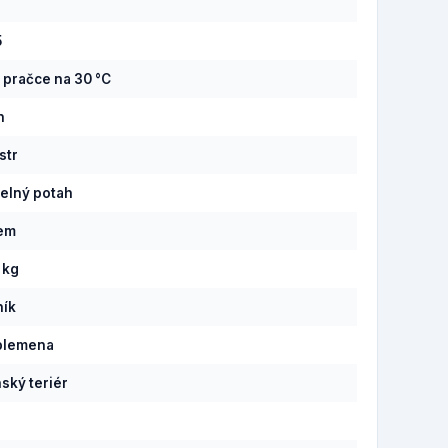
5
v pračce na 30 °C
n
str
elný potah
pem
 kg
ník
plemena
ský teriér