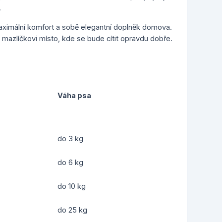
.
ximální komfort a sobě elegantní doplněk domova.
 mazlíčkovi místo, kde se bude cítit opravdu dobře.
Váha psa
do 3 kg
do 6 kg
do 10 kg
do 25 kg