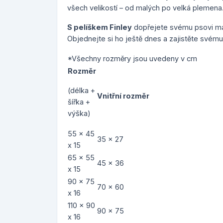
všech velikostí – od malých po velká plemena
S pelíškem Finley
dopřejete svému psovi ma
Objednejte si ho ještě dnes a zajistěte svému
*Všechny rozměry jsou uvedeny v cm
Rozměr
(délka +
Vnitřní rozměr
šířka +
výška)
55 x 45
35 x 27
x 15
65 x 55
45 x 36
x 15
90 x 75
70 x 60
x 16
110 x 90
90 x 75
x 16