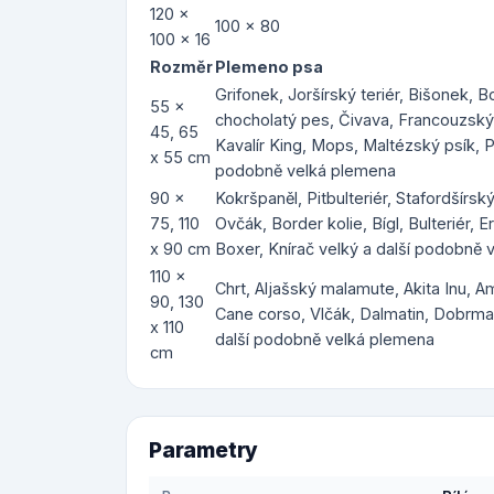
120 x
100 x 80
100 x 16
Rozměr
Plemeno psa
Grifonek, Joršírský teriér, Bišonek, 
55 x
chocholatý pes, Čivava, Francouzský b
45, 65
Kavalír King, Mops, Maltézský psík, P
x 55 cm
podobně velká plemena
90 x
Kokršpaněl, Pitbulteriér, Stafordšírský
75, 110
Ovčák, Border kolie, Bígl, Bulteriér, E
x 90 cm
Boxer, Knírač velký a další podobně
110 x
Chrt, Aljašský malamute, Akita Inu, 
90, 130
Cane corso, Vlčák, Dalmatin, Dobrman
x 110
další podobně velká plemena
cm
Parametry