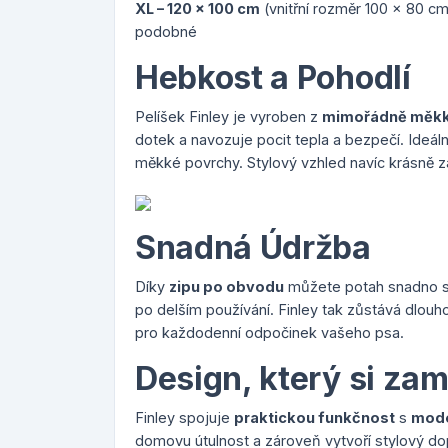
XL – 120 x 100 cm
(vnitřní rozměr 100 x 80 c
podobné
Hebkost a Pohodlí
Pelíšek Finley je vyroben z
mimořádně měkk
dotek a navozuje pocit tepla a bezpečí. Ideální 
měkké povrchy. Stylový vzhled navíc krásně z
Snadná Údržba
Díky
zipu po obvodu
můžete potah snadno sun
po delším používání. Finley tak zůstává dlouh
pro každodenní odpočinek vašeho psa.
Design, který si zam
Finley spojuje
praktickou funkčnost
s
mode
domovu útulnost a zároveň vytvoří stylový dop