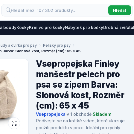
Hledat
sí boudy
Kočky
Krmivo pro kočky
Nábytek pro kočky
Drobná zvířata
oudy a dvířka pro psy
Pelíšky pro psy
 Barva: Slonová kost, Rozměr (cm): 65 x 45
Vsepropejska Finley
manšestr pelech pro
psa se zipem Barva:
Slonová kost, Rozměr
(cm): 65 x 45
Vsepropejska
·
v 1 obchodě
·
Skladem
Podívejte se na krátké video, které ukazuje
použití produktu v praxi. Ideální pro rychlý