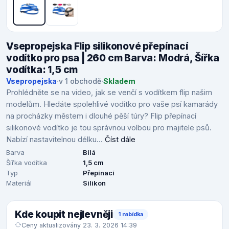
Vsepropejska Flip silikonové přepínací
vodítko pro psa | 260 cm Barva: Modrá, Šířka
vodítka: 1,5 cm
Vsepropejska
·
v 1 obchodě
·
Skladem
Prohlédněte se na video, jak se venčí s vodítkem flip našim
modelům. Hledáte spolehlivé vodítko pro vaše psí kamarády
na procházky městem i dlouhé pěší túry? Flip přepínací
silikonové vodítko je tou správnou volbou pro majitele psů.
Nabízí nastavitelnou délku...
Číst dále
Barva
Bílá
Šířka vodítka
1,5 cm
Typ
Přepínací
Materiál
Silikon
Kde koupit nejlevněji
1 nabídka
Ceny aktualizovány 23. 3. 2026 14:39