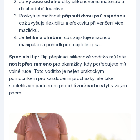
Je
vysoce odolné
díky silikonovému materiálu a
dlouhodobě trvanlivé.
Poskytuje možnost
připnutí dvou psů najednou
,
což zvyšuje flexibilitu a efektivitu při venčení více
mazlíčků.
Je
lehké a ohebné
, což zajišťuje snadnou
manipulaci a pohodlí pro majitele i psa.
Speciální tip:
Flip přepínací silikonové vodítko můžete
nosit přes rameno
pro okamžiky, kdy potřebujete mít
volné ruce. Toto vodítko je nejen praktickým
pomocníkem pro každodenní procházky, ale také
spolehlivým partnerem pro
aktivní životní styl
s vaším
psem.