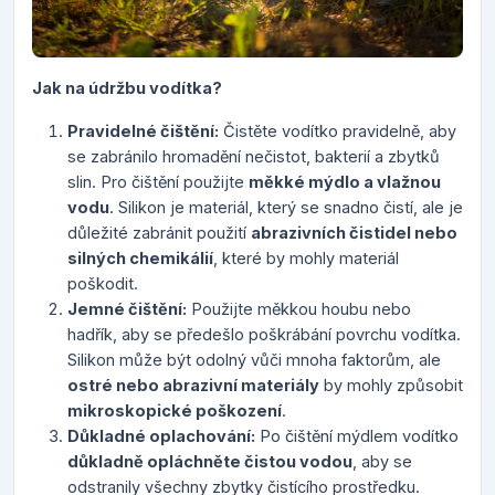
Jak na údržbu vodítka?
Pravidelné čištění:
Čistěte vodítko pravidelně, aby
se zabránilo hromadění nečistot, bakterií a zbytků
slin. Pro čištění použijte
měkké mýdlo a vlažnou
vodu
. Silikon je materiál, který se snadno čistí, ale je
důležité zabránit použití
abrazivních čistidel nebo
silných chemikálií
, které by mohly materiál
poškodit.
Jemné čištění:
Použijte měkkou houbu nebo
hadřík, aby se předešlo poškrábání povrchu vodítka.
Silikon může být odolný vůči mnoha faktorům, ale
ostré nebo abrazivní materiály
by mohly způsobit
mikroskopické poškození
.
Důkladné oplachování:
Po čištění mýdlem vodítko
důkladně opláchněte čistou vodou
, aby se
odstranily všechny zbytky čistícího prostředku.