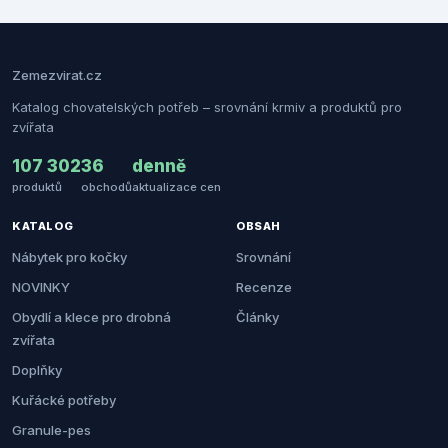
Zemezvirat.cz
Katalog chovatelských potřeb – srovnání krmiv a produktů pro
zvířata
107 302
36
denně
produktů
obchodů
aktualizace cen
KATALOG
OBSAH
Nábytek pro kočky
Srovnání
NOVINKY
Recenze
Obydlí a klece pro drobná
Články
zvířata
Doplňky
Kuřácké potřeby
Granule-pes