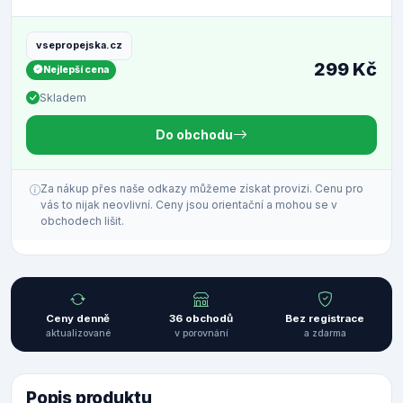
vsepropejska.cz
299 Kč
Nejlepší cena
Skladem
Do obchodu
Za nákup přes naše odkazy můžeme získat provizi. Cenu pro
vás to nijak neovlivní. Ceny jsou orientační a mohou se v
obchodech lišit.
Ceny denně
36 obchodů
Bez registrace
aktualizované
v porovnání
a zdarma
Popis produktu