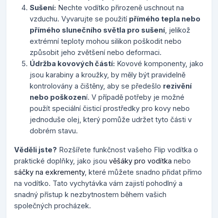
Sušení:
Nechte vodítko přirozeně uschnout na
vzduchu. Vyvarujte se použití
přímého tepla nebo
přímého slunečního světla pro sušení
, jelikož
extrémní teploty mohou silikon poškodit nebo
způsobit jeho zvětšení nebo deformaci.
Údržba kovových částí:
Kovové komponenty, jako
jsou karabiny a kroužky, by měly být pravidelně
kontrolovány a čištěny, aby se předešlo
rezivění
nebo poškozen
í. V případě potřeby je možné
použít speciální čisticí prostředky pro kovy nebo
jednoduše olej, který pomůže udržet tyto části v
dobrém stavu.
Věděli jste?
Rozšířete funkčnost vašeho Flip vodítka o
praktické doplňky, jako jsou
věšáky pro vodítka
nebo
sáčky na exkrementy
, které můžete snadno přidat přímo
na vodítko. Tato vychytávka vám zajistí pohodlný a
snadný přístup k nezbytnostem během vašich
společných procházek.