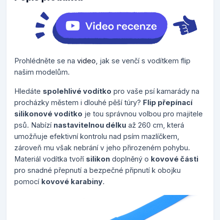
Prohlédněte se na
video
, jak se venčí s vodítkem flip
našim modelům.
Hledáte
spolehlivé vodítko
pro vaše psí kamarády na
procházky městem i dlouhé pěší túry?
Flip přepínací
silikonové vodítko
je tou správnou volbou pro majitele
psů. Nabízí
nastavitelnou délku
až 260 cm, která
umožňuje efektivní kontrolu nad psím mazlíčkem,
zároveň mu však nebrání v jeho přirozeném pohybu.
Materiál vodítka tvoří
silikon
doplněný o
kovové části
pro snadné přepnutí a bezpečné připnutí k obojku
pomocí
kovové karabiny
.