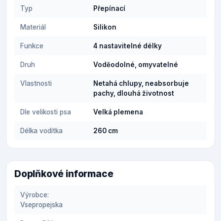
Typ
Přepínací
Materiál
Silikon
Funkce
4 nastavitelné délky
Druh
Voděodolné, omyvatelné
Vlastnosti
Netahá chlupy, neabsorbuje
pachy, dlouhá životnost
Dle velikosti psa
Velká plemena
Délka vodítka
260 cm
Doplňkové informace
Výrobce:
Vsepropejska