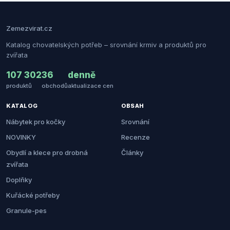
Zemezvirat.cz
Katalog chovatelských potřeb – srovnání krmiv a produktů pro
zvířata
107 302
36
denně
produktů
obchodů
aktualizace cen
KATALOG
OBSAH
Nábytek pro kočky
Srovnání
NOVINKY
Recenze
Obydlí a klece pro drobná
Články
zvířata
Doplňky
Kuřácké potřeby
Granule-pes