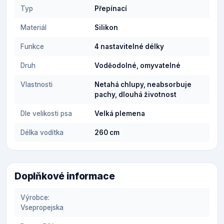
Typ
Přepínací
Materiál
Silikon
Funkce
4 nastavitelné délky
Druh
Voděodolné, omyvatelné
Vlastnosti
Netahá chlupy, neabsorbuje
pachy, dlouhá životnost
Dle velikosti psa
Velká plemena
Délka vodítka
260 cm
Doplňkové informace
Výrobce:
Vsepropejska