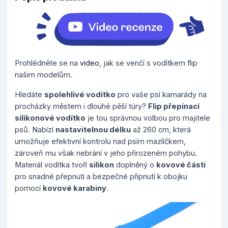
Prohlédněte se na
video
, jak se venčí s vodítkem flip
našim modelům.
Hledáte
spolehlivé vodítko
pro vaše psí kamarády na
procházky městem i dlouhé pěší túry?
Flip přepínací
silikonové vodítko
je tou správnou volbou pro majitele
psů. Nabízí
nastavitelnou délku
až 260 cm, která
umožňuje efektivní kontrolu nad psím mazlíčkem,
zároveň mu však nebrání v jeho přirozeném pohybu.
Materiál vodítka tvoří
silikon
doplněný o
kovové části
pro snadné přepnutí a bezpečné připnutí k obojku
pomocí
kovové karabiny
.