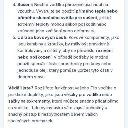
Sušení:
Nechte vodítko přirozeně uschnout na
vzduchu. Vyvarujte se použití
přímého tepla nebo
přímého slunečního světla pro sušení
, jelikož
extrémní teploty mohou silikon poškodit nebo
způsobit jeho zvětšení nebo deformaci.
Údržba kovových částí:
Kovové komponenty, jako
jsou karabiny a kroužky, by měly být pravidelně
kontrolovány a čištěny, aby se předešlo
rezivění
nebo poškozen
í. V případě potřeby je možné
použít speciální čisticí prostředky pro kovy nebo
jednoduše olej, který pomůže udržet tyto části v
dobrém stavu.
Věděli jste?
Rozšířete funkčnost vašeho Flip vodítka o
praktické doplňky, jako jsou
věšáky pro vodítka
nebo
sáčky na exkrementy
, které můžete snadno přidat přímo
na vodítko. Tato vychytávka vám zajistí pohodlný a
snadný přístup k nezbytnostem během vašich
společných procházek.