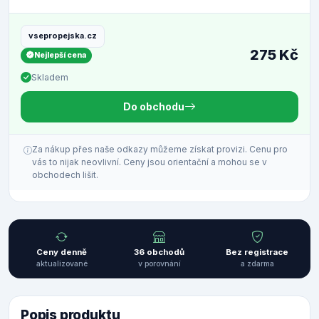
vsepropejska.cz
275 Kč
Nejlepší cena
Skladem
Do obchodu
Za nákup přes naše odkazy můžeme získat provizi. Cenu pro
vás to nijak neovlivní. Ceny jsou orientační a mohou se v
obchodech lišit.
Ceny denně
36 obchodů
Bez registrace
aktualizované
v porovnání
a zdarma
Popis produktu