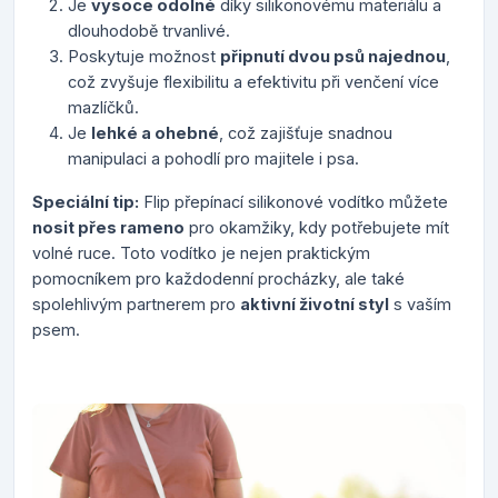
Je
vysoce odolné
díky silikonovému materiálu a
dlouhodobě trvanlivé.
Poskytuje možnost
připnutí dvou psů najednou
,
což zvyšuje flexibilitu a efektivitu při venčení více
mazlíčků.
Je
lehké a ohebné
, což zajišťuje snadnou
manipulaci a pohodlí pro majitele i psa.
Speciální tip:
Flip přepínací silikonové vodítko můžete
nosit přes rameno
pro okamžiky, kdy potřebujete mít
volné ruce. Toto vodítko je nejen praktickým
pomocníkem pro každodenní procházky, ale také
spolehlivým partnerem pro
aktivní životní styl
s vaším
psem.