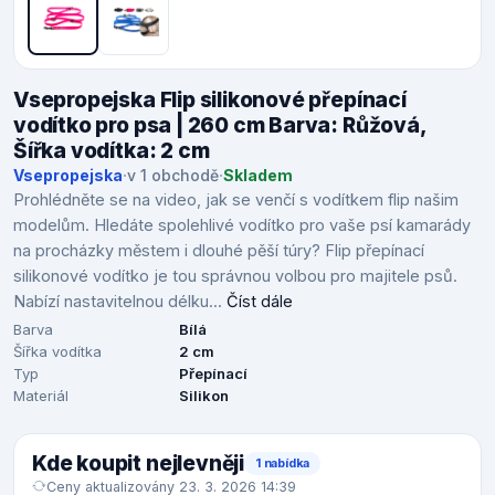
Vsepropejska Flip silikonové přepínací
vodítko pro psa | 260 cm Barva: Růžová,
Šířka vodítka: 2 cm
Vsepropejska
·
v 1 obchodě
·
Skladem
Prohlédněte se na video, jak se venčí s vodítkem flip našim
modelům. Hledáte spolehlivé vodítko pro vaše psí kamarády
na procházky městem i dlouhé pěší túry? Flip přepínací
silikonové vodítko je tou správnou volbou pro majitele psů.
Nabízí nastavitelnou délku...
Číst dále
Barva
Bílá
Šířka vodítka
2 cm
Typ
Přepínací
Materiál
Silikon
Kde koupit nejlevněji
1 nabídka
Ceny aktualizovány 23. 3. 2026 14:39