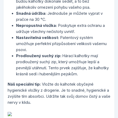
budou kalhotky dokonale sedět, a to bez
jakéhokoliv omezení pohybu vašeho psa.
Snadná údržba:
Jednoduše je můžete vyprat v
pračce na 30 °C.
Nepropustná vložka:
Poskytuje extra ochranu a
udržuje všechny nečistoty uvnitř.
Nastavitelná velikost:
Patentový systém
umožňuje perfektní přizpůsobení velikosti vašemu
psovi.
Prodloužený suchý zip:
Hárací kalhotky mají
prodloužený suchý zip, který umožňuje lepší a
pevnější utáhnutí. Tento prvek zajišťuje, že kalhotky
krásně sedí i hubenějším pejskům.
Náš speciální tip:
Vložte do kalhotek obyčejné
hygienické vložky z drogerie. Je to snadné, hygienické a
zvýšíte tím absorbci. Udržíte tak svůj domov čistý a vaše
nervy v klidu.