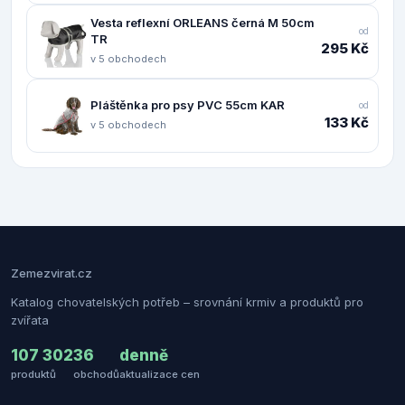
Vesta reflexní ORLEANS černá M 50cm
od
TR
295 Kč
v 5 obchodech
Pláštěnka pro psy PVC 55cm KAR
od
133 Kč
v 5 obchodech
Zemezvirat.cz
Katalog chovatelských potřeb – srovnání krmiv a produktů pro
zvířata
107 302
36
denně
produktů
obchodů
aktualizace cen