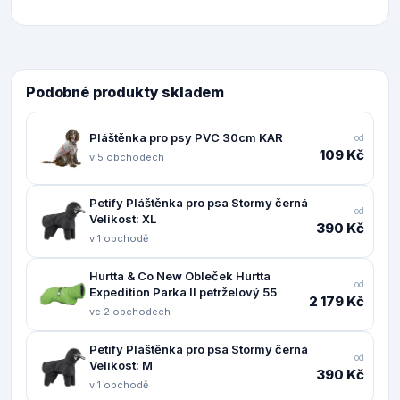
Podobné produkty skladem
Pláštěnka pro psy PVC 30cm KAR
od
109 Kč
v 5 obchodech
Petify Pláštěnka pro psa Stormy černá
od
Velikost: XL
390 Kč
v 1 obchodě
Hurtta & Co New Obleček Hurtta
od
Expedition Parka II petrželový 55
2 179 Kč
ve 2 obchodech
Petify Pláštěnka pro psa Stormy černá
od
Velikost: M
390 Kč
v 1 obchodě