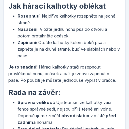
Jak hárací kalhotky oblékat
Rozepnutí:
Nejdříve kalhotky rozepněte na jedné
straně.
Nasazení:
Vložte jednu nohu psa do otvoru a
potom protáhněte ocásek.
Zapínání:
Otočte kalhotky kolem boků psa a
zapněte je na druhé straně, buď ve slabinách nebo v
pase.
Je to snadné!
Hárací kalhotky stačí rozepnout,
provléknout nohu, ocásek a pak je znovu zapnout v
pase. Po použití je můžete jednoduše vyprat v pračce.
Rada na závěr:
Správná velikost:
Ujistěte se, že kalhotky vaší
fence správně sedí, nejsou příliš těsné ani volné.
Doporučujeme změřit
obvod slabin
v místě
před
zadníma
nohama.
Pravidelná kontrola:
Pravidelně kontrolujte, zda