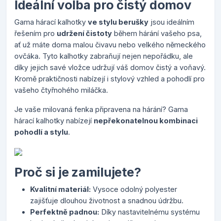
Ideální volba pro čistý domov
Gama hárací kalhotky
ve stylu berušky
jsou ideálním
řešením pro
udržení čistoty
během hárání vašeho psa,
ať už máte doma malou čivavu nebo velkého německého
ovčáka. Tyto kalhotky zabraňují nejen nepořádku, ale
díky jejich savé vložce udržují váš domov čistý a voňavý.
Kromě praktičnosti nabízejí i stylový vzhled a pohodlí pro
vašeho čtyřnohého miláčka.
Je vaše milovaná fenka připravena na hárání? Gama
hárací kalhotky nabízejí
nepřekonatelnou kombinaci
pohodlí a stylu
.
Proč si je zamilujete?
Kvalitní materiál:
Vysoce odolný polyester
zajišťuje dlouhou životnost a snadnou údržbu.
Perfektně padnou:
Díky nastavitelnému systému