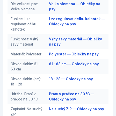
Dle velikosti psa:
Velká plemena — Oblečky na
Velká plemena
psy
Funkce: Lze
Lze regulovat délku kalhotek —
regulovat délku
Oblečky na psy
kalhotek
Funkčnost: Všitý
Všitý savý materiál — Oblečky
savý materiál
na psy
Materiál: Polyester
Polyester — Oblečky na psy
Obvod slabin: 61 -
61 - 63 cm — Oblečky na psy
63 cm
Obvod slabin (cm):
18 - 28 — Oblečky na psy
18 - 28
Údržba: Praní v
Praní v pračce na 30 °C —
pračce na 30 °C
Oblečky na psy
Zapínání: Na suchý
Na suchý ZIP — Oblečky na psy
ZIP