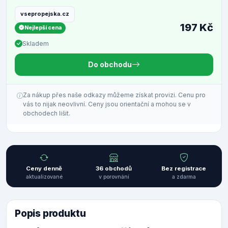
vsepropejska.cz
197 Kč
Nejlepší cena
Skladem
Do obchodu
Za nákup přes naše odkazy můžeme získat provizi. Cenu pro
vás to nijak neovlivní. Ceny jsou orientační a mohou se v
obchodech lišit.
Ceny denně
36 obchodů
Bez registrace
aktualizované
v porovnání
a zdarma
Popis produktu