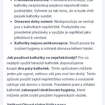
kalhotky nezpůsobují pejskovi nepohodlí nebo
podráždění. Vyhnete se tak tomu, že si bude chtít
pejsek kalhotky sundat.
Omezení doby nošení:
Nedoporučuje se nechat
psa v kalhotkách nepřetržitě. Poskytněte mu
pravidelné přestávky a využijte je například jako
příležitost k venčení.
Kalhotky nejsou antikoncepce
: Slouží pouze ke
zvýšení hygieny a ochraně domova během hárání.
Jak používat kalhotky co nejefektivněji?
Pro co
nejlepší využití háracích kalhotek doporučujeme
koupit
dva páry kalhotek
. Tímto způsobem můžete
jeden pár vyprat, zatímco váš pes nosí ten druhý. Tento
způsob použití zajistí nepřetržitou ochranu a současně
udržuje váš domov v čistotě. Pravidelné praní a střídání
kalhotek
zabezpečí dodržování hygieny
, které
můžete ještě zvýšit použitím hygienických vložek.
Velikost
Obvod slabin
Výška pasu