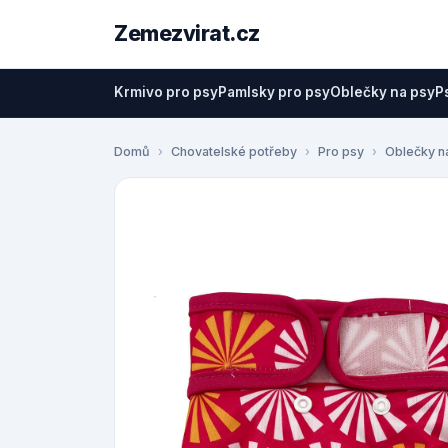
Zemezvirat.cz
Krmivo pro psy
Pamlsky pro psy
Oblečky na psy
P
Domů
Chovatelské potřeby
Pro psy
Oblečky n