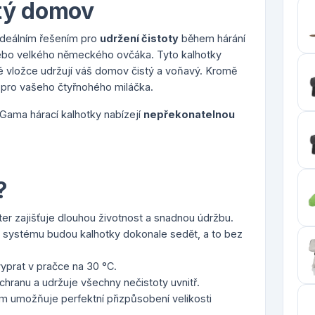
stý domov
ideálním řešením pro
udržení čistoty
během hárání
ebo velkého německého ovčáka. Tyto kalhotky
vé vložce udržují váš domov čistý a voňavý. Kromě
lí pro vašeho čtyřnohého miláčka.
 Gama hárací kalhotky nabízejí
nepřekonatelnou
?
r zajišťuje dlouhou životnost a snadnou údržbu.
 systému budou kalhotky dokonale sedět, a to bez
.
prat v pračce na 30 °C.
hranu a udržuje všechny nečistoty uvnitř.
 umožňuje perfektní přizpůsobení velikosti