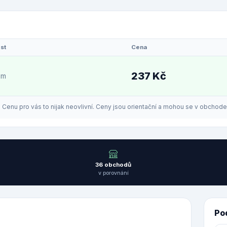
st
Cena
237 Kč
em
enu pro vás to nijak neovlivní. Ceny jsou orientační a mohou se v obchodech
36 obchodů
v porovnání
Po