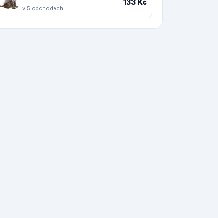
133 Kč
v 5 obchodech