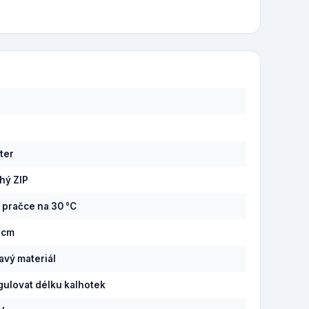
á
6
ter
hý ZIP
v pračce na 30 °C
3 cm
savý materiál
gulovat délku kalhotek