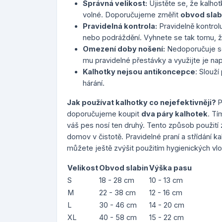
Správná velikost:
Ujistěte se, že kalhot
volné. Doporučujeme změřit
obvod slab
Pravidelná kontrola:
Pravidelně kontrol
nebo podráždění. Vyhnete se tak tomu, že
Omezení doby nošení:
Nedoporučuje se
mu pravidelné přestávky a využijte je např
Kalhotky nejsou antikoncepce
: Slouž
hárání.
Jak používat kalhotky co nejefektivněji?
P
doporučujeme koupit
dva páry kalhotek
. T
váš pes nosí ten druhý. Tento způsob použití 
domov v čistotě. Pravidelné praní a střídání k
můžete ještě zvýšit použitím hygienických vl
Velikost
Obvod slabin
Výška pasu
S
18 - 28 cm
10 - 13 cm
M
22 - 38 cm
12 - 16 cm
L
30 - 46 cm
14 - 20 cm
XL
40 - 58 cm
15 - 22 cm