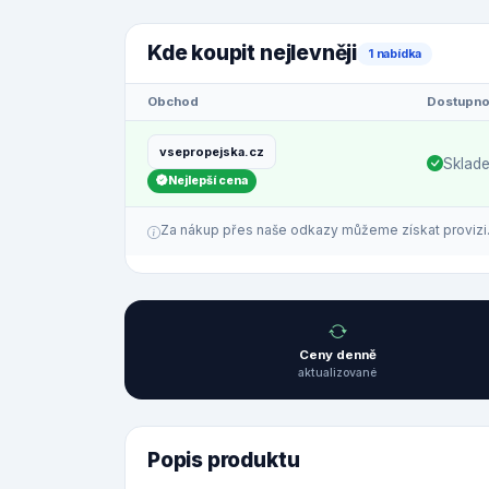
Kde koupit nejlevněji
1 nabídka
Obchod
Dostupno
vsepropejska.cz
Sklad
Nejlepší cena
Za nákup přes naše odkazy můžeme získat provizi. C
Ceny denně
aktualizované
Popis produktu