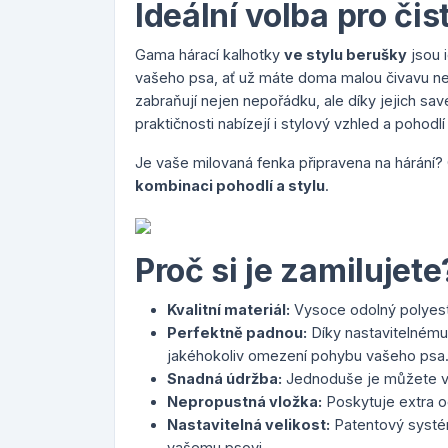
Ideální volba pro či
Gama hárací kalhotky
ve stylu berušky
jsou 
vašeho psa, ať už máte doma malou čivavu n
zabraňují nejen nepořádku, ale díky jejich sa
praktičnosti nabízejí i stylový vzhled a pohod
Je vaše milovaná fenka připravena na hárání?
kombinaci pohodlí a stylu
.
Proč si je zamilujete
Kvalitní materiál:
Vysoce odolný polyeste
Perfektně padnou:
Díky nastavitelnému
jakéhokoliv omezení pohybu vašeho psa
Snadná údržba:
Jednoduše je můžete vy
Nepropustná vložka:
Poskytuje extra oc
Nastavitelná velikost:
Patentový systém
vašemu psovi.