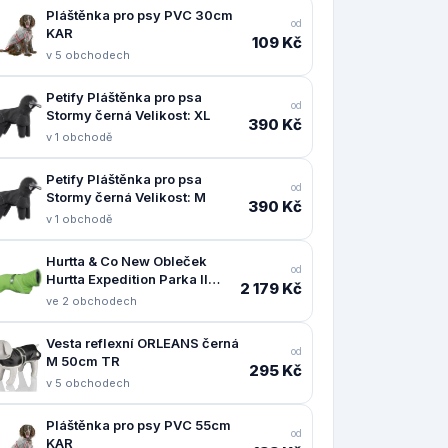
Pláštěnka pro psy PVC 30cm
od
KAR
109 Kč
v 5 obchodech
Petify Pláštěnka pro psa
od
Stormy černá Velikost: XL
390 Kč
v 1 obchodě
Petify Pláštěnka pro psa
od
Stormy černá Velikost: M
390 Kč
v 1 obchodě
Hurtta & Co New Obleček
od
Hurtta Expedition Parka II
2 179 Kč
petrželový 55
ve 2 obchodech
Vesta reflexní ORLEANS černá
od
M 50cm TR
295 Kč
v 5 obchodech
Pláštěnka pro psy PVC 55cm
od
KAR