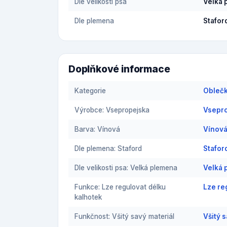
Dle velikosti psa
Velká 
Dle plemena
Stafor
Doplňkové informace
Kategorie
Oblečk
Výrobce: Vsepropejska
Vsepro
Barva: Vínová
Vínová
Dle plemena: Staford
Stafor
Dle velikosti psa: Velká plemena
Velká 
Funkce: Lze regulovat délku
Lze re
kalhotek
Funkčnost: Všitý savý materiál
Všitý 