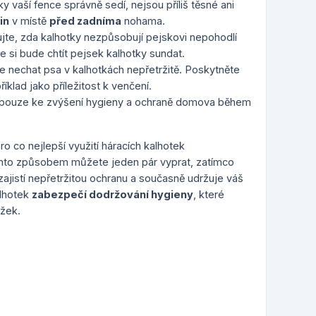
ky vaší fence správně sedí, nejsou příliš těsné ani
in
v místě
před zadníma
nohama.
ujte, zda kalhotky nezpůsobují pejskovi nepohodlí
 si bude chtít pejsek kalhotky sundat.
 nechat psa v kalhotkách nepřetržitě. Poskytněte
íklad jako příležitost k venčení.
í pouze ke zvýšení hygieny a ochraně domova během
ro co nejlepší využití háracích kalhotek
ímto způsobem můžete jeden pár vyprat, zatímco
zajistí nepřetržitou ochranu a současně udržuje váš
alhotek
zabezpečí dodržování hygieny
, které
ožek.