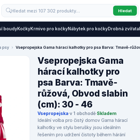
Hledat
sí boudy
Kočky
Krmivo pro kočky
Nábytek pro kočky
Drobná zvířata
a psy
Vsepropejska Gama hárací kalhotky pro psa Barva: Tmavě-růžov
Vsepropejska Gama
hárací kalhotky pro
psa Barva: Tmavě-
růžová, Obvod slabin
(cm): 30 - 46
Vsepropejska
·
v 1 obchodě
·
Skladem
Ideální volba pro čistý domov Gama hárací
kalhotky ve stylu berušky jsou ideálním
řešením pro udržení čistoty během hárání