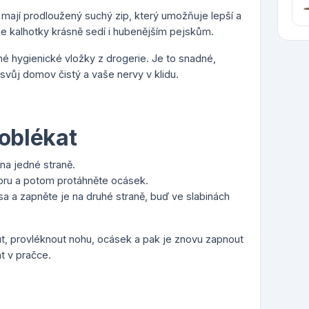
 mají prodloužený suchý zip, který umožňuje lepší a
 že kalhotky krásně sedí i hubenějším pejskům.
é hygienické vložky z drogerie. Je to snadné,
 svůj domov čistý a vaše nervy v klidu.
 oblékat
na jedné straně.
oru a potom protáhněte ocásek.
 a zapněte je na druhé straně, buď ve slabinách
ut, provléknout nohu, ocásek a pak je znovu zapnout
t v pračce.