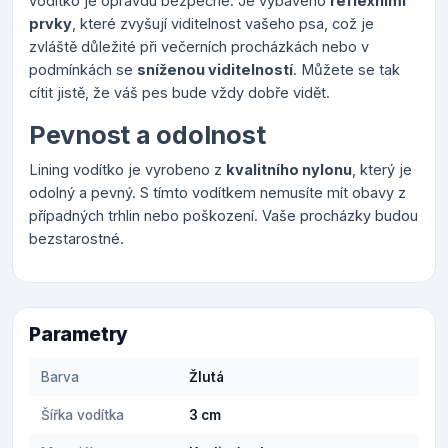
vodítko je opravdu bezpečné. Je vybaveno
reflexními
prvky
, které zvyšují viditelnost vašeho psa, což je
zvláště důležité při večerních procházkách nebo v
podmínkách se
sníženou viditelností
. Můžete se tak
cítit jistě, že váš pes bude vždy dobře vidět.
Pevnost a odolnost
Lining vodítko je vyrobeno z
kvalitního nylonu
, který je
odolný a pevný. S tímto vodítkem nemusíte mít obavy z
případných trhlin nebo poškození. Vaše procházky budou
bezstarostné.
Parametry
Barva
Žlutá
Šířka vodítka
3 cm