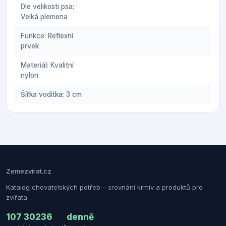
Dle velikosti psa:
Velká plemena
Funkce: Reflexní
prvek
Materiál: Kvalitní
nylon
Šířka vodítka: 3 cm
Zemezvirat.cz
Katalog chovatelských potřeb – srovnání krmiv a produktů pro
zvířata
107 302
36
denně