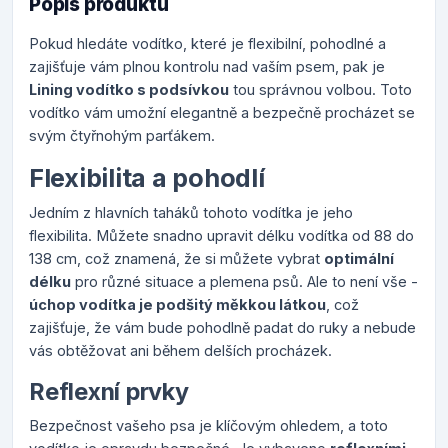
Popis produktu
Pokud hledáte vodítko, které je flexibilní, pohodlné a
zajišťuje vám plnou kontrolu nad vaším psem, pak je
Lining vodítko s podsívkou
tou správnou volbou. Toto
vodítko vám umožní elegantně a bezpečně procházet se
svým čtyřnohým parťákem.
Flexibilita a pohodlí
Jedním z hlavních taháků tohoto vodítka je jeho
flexibilita. Můžete snadno upravit délku vodítka od 88 do
138 cm, což znamená, že si můžete vybrat
optimální
délku
pro různé situace a plemena psů. Ale to není vše -
úchop vodítka je podšitý měkkou látkou
, což
zajišťuje, že vám bude pohodlně padat do ruky a nebude
vás obtěžovat ani během delších procházek.
Reflexní prvky
Bezpečnost vašeho psa je klíčovým ohledem, a toto