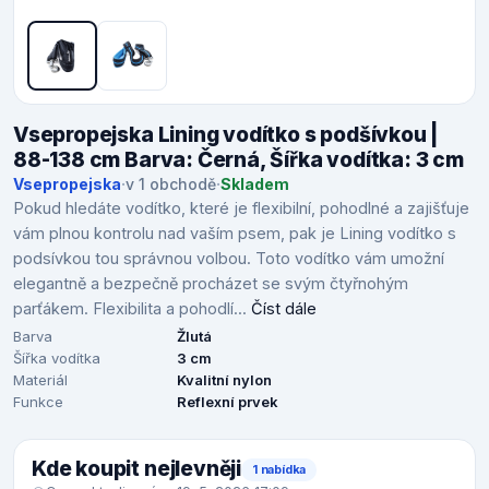
Vsepropejska Lining vodítko s podšívkou |
88-138 cm Barva: Černá, Šířka vodítka: 3 cm
Vsepropejska
·
v 1 obchodě
·
Skladem
Pokud hledáte vodítko, které je flexibilní, pohodlné a zajišťuje
vám plnou kontrolu nad vaším psem, pak je Lining vodítko s
podsívkou tou správnou volbou. Toto vodítko vám umožní
elegantně a bezpečně procházet se svým čtyřnohým
parťákem. Flexibilita a pohodlí...
Číst dále
Barva
Žlutá
Šířka vodítka
3 cm
Materiál
Kvalitní nylon
Funkce
Reflexní prvek
Kde koupit nejlevněji
1 nabídka