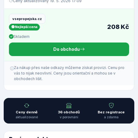
Ceny aktualizovány 19. 5. 2026 17:09
vsepropejska.cz
208 Kč
Nejlepší cena
Skladem
Do obchodu
Za nákup přes naše odkazy můžeme získat provizi. Cenu pro
vás to nijak neovlivní. Ceny jsou orientační a mohou se v
obchodech lišit.
Ceny denně
36 obchodů
Bez registrace
aktualizované
v porovnání
a zdarma