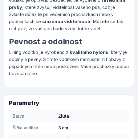
vodítko je opravdu bezpečné. Je vybaveno
reflexními
prvky
, které zvyšují viditelnost vašeho psa, což je
zvláště důležité při večerních procházkách nebo v
podmínkách se
sníženou viditelností
. Můžete se tak
cítit jistě, že váš pes bude vždy dobře vidět.
Pevnost a odolnost
Lining vodítko je vyrobeno z
kvalitního nylonu
, který je
odolný a pevný. S tímto vodítkem nemusíte mít obavy z
případných trhlin nebo poškození. Vaše procházky budou
bezstarostné.
Parametry
Barva
Žlutá
Šířka vodítka
3 cm