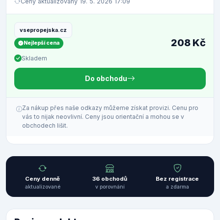
Ceny aktualizovány 19. 5. 2026 17:09
vsepropejska.cz
208 Kč
Nejlepší cena
Skladem
Do obchodu
Za nákup přes naše odkazy můžeme získat provizi. Cenu pro
vás to nijak neovlivní. Ceny jsou orientační a mohou se v
obchodech lišit.
Ceny denně
36 obchodů
Bez registrace
aktualizované
v porovnání
a zdarma