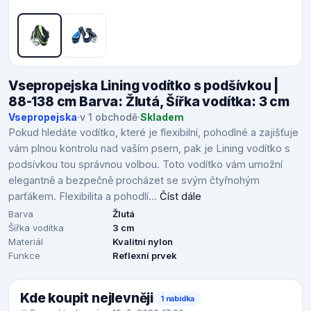
Vsepropejska Lining vodítko s podšívkou |
88-138 cm Barva: Žlutá, Šířka vodítka: 3 cm
Vsepropejska
·
v 1 obchodě
·
Skladem
Pokud hledáte vodítko, které je flexibilní, pohodlné a zajišťuje
vám plnou kontrolu nad vaším psem, pak je Lining vodítko s
podsívkou tou správnou volbou. Toto vodítko vám umožní
elegantně a bezpečně procházet se svým čtyřnohým
parťákem. Flexibilita a pohodlí...
Číst dále
Barva
Žlutá
Šířka vodítka
3 cm
Materiál
Kvalitní nylon
Funkce
Reflexní prvek
Kde koupit nejlevněji
1 nabídka