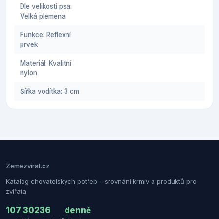
Dle velikosti psa:
Velká plemena
Funkce: Reflexní
prvek
Materiál: Kvalitní
nylon
Šířka vodítka: 3 cm
Zemezvirat.cz
Katalog chovatelských potřeb – srovnání krmiv a produktů pro
zvířata
107 302
36
denně