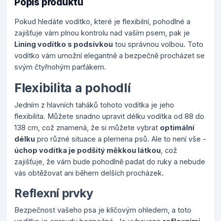
Popis produktu
Pokud hledáte vodítko, které je flexibilní, pohodlné a
zajišťuje vám plnou kontrolu nad vaším psem, pak je
Lining vodítko s podsívkou
tou správnou volbou. Toto
vodítko vám umožní elegantně a bezpečně procházet se
svým čtyřnohým parťákem.
Flexibilita a pohodlí
Jedním z hlavních taháků tohoto vodítka je jeho
flexibilita. Můžete snadno upravit délku vodítka od 88 do
138 cm, což znamená, že si můžete vybrat
optimální
délku
pro různé situace a plemena psů. Ale to není vše -
úchop vodítka je podšitý měkkou látkou
, což
zajišťuje, že vám bude pohodlně padat do ruky a nebude
vás obtěžovat ani během delších procházek.
Reflexní prvky
Bezpečnost vašeho psa je klíčovým ohledem, a toto