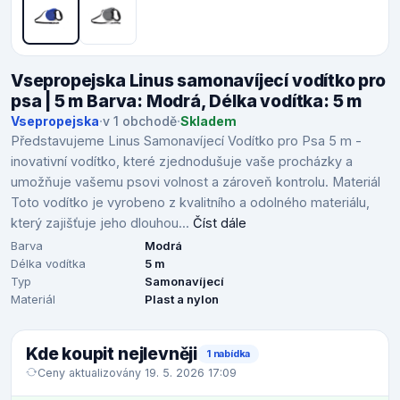
Vsepropejska Linus samonavíjecí vodítko pro
psa | 5 m Barva: Modrá, Délka vodítka: 5 m
Vsepropejska
·
v 1 obchodě
·
Skladem
Představujeme Linus Samonavíjecí Vodítko pro Psa 5 m -
inovativní vodítko, které zjednodušuje vaše procházky a
umožňuje vašemu psovi volnost a zároveň kontrolu. Materiál
Toto vodítko je vyrobeno z kvalitního a odolného materiálu,
který zajišťuje jeho dlouhou...
Číst dále
Barva
Modrá
Délka vodítka
5 m
Typ
Samonavíjecí
Materiál
Plast a nylon
Kde koupit nejlevněji
1 nabídka
Ceny aktualizovány 19. 5. 2026 17:09