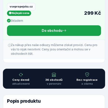
vsepropejska.cz
299 Kč
Nejlepší cena
Skladem
Do obchodu
Za nákup přes naše odkazy můžeme získat provizi. Cenu pro
vás to nijak neovlivní. Ceny jsou orientační a mohou se v
obchodech lišit.
Ceny denně
36 obchodů
Bez registrace
aktualizované
v porovnání
a zdarma
Popis produktu