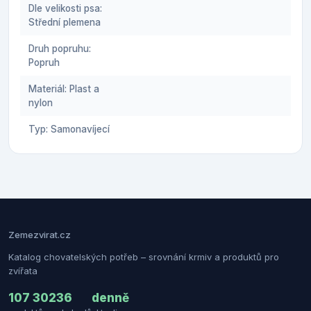
Dle velikosti psa:
Střední plemena
Druh popruhu:
Popruh
Materiál: Plast a
nylon
Typ: Samonavíjecí
Zemezvirat.cz
Katalog chovatelských potřeb – srovnání krmiv a produktů pro
zvířata
107 302
36
denně